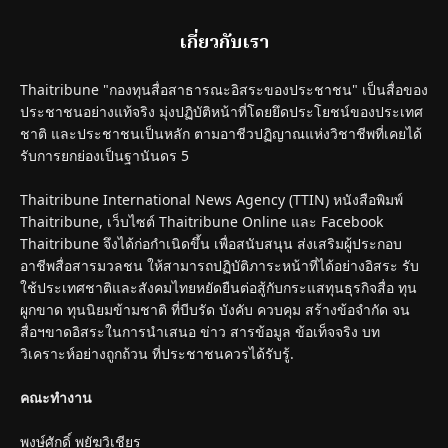
เกี่ยวกับเรา
Thaitribune "กองทุนสื่อสาธารณะอิสระของประชาชน" เป็นสื่อของ
ประชาชนอย่างแท้จริง มุ่งปฏิบัติหน้าที่โดยยึดประโยชน์ของประเทศ
ชาติ และประชาชนเป็นหลัก ตามอาชีวปฏิญาณแห่งวิชาชีพที่เคยได้
รับการยกย่องเป็นฐานันดร 5
Thaitribune International News Agency (TTIN) หนังสือพิมพ์
Thaitribune, เว็บไซต์ Thaitribune Online และ Facebook
Thaitribune จึงได้ก่อกำเนิดขึ้น เพื่อสนับสนุน ส่งเสริมผู้ประกอบ
อาชีพสื่อสารมวลชน ให้สามารถปฏิบัติภาระหน้าที่ได้อย่างอิสระ รับ
ใช้ประเทศชาติและสังคมไทยหยัดยืนต่อสู้กับกระแสทุนธุรกิจสื่อ ทุน
ผูกขาด ทุนนิยมข้ามชาติ ที่บีบรัด บังคับ ควบคุม สร้างข้อจำกัด จน
สื่อฯขาดอิสระในการนำเสนอ ข่าว สารข้อมูล ข้อเท็จจริง บท
วิเคราะห์อย่างถูกถ้วน ที่ประชาชนควรได้รับรู้.
คณะทำงาน
พงษ์ศักดิ์ พยัฆวิเชียร