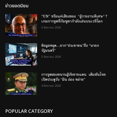
ข่าวยอดนิยม
“UN” หรือแค่เสียงของ “ผู้รายงานพิเศษ“ ?
เกมการทูตที่กัมพูชากำลังเล่นบนเวทีโลก
6 สิงหาคม 2026
ข้อมูลหลุด…จาก“ประชาชน”ถึง “นายก
รัฐมนตรี”
5 สิงหาคม 2026
การทูตสองขนานสู้ภัยชายแดน เดิมพันไทย
เปิดประตูรับ “มิน อ่อง หล่าย”
4 สิงหาคม 2026
POPULAR CATEGORY