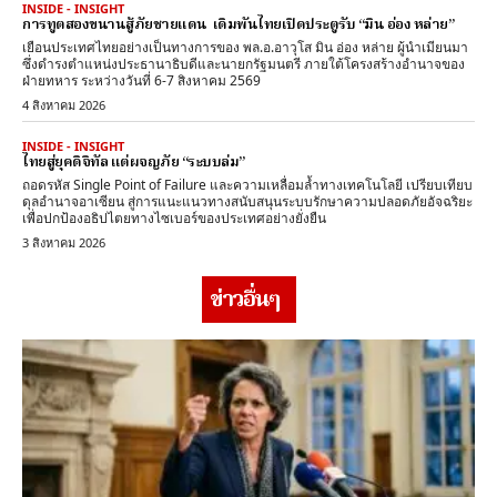
INSIDE - INSIGHT
การทูตสองขนานสู้ภัยชายแดน เดิมพันไทยเปิดประตูรับ “มิน อ่อง หล่าย”
เยือนประเทศไทยอย่างเป็นทางการของ พล.อ.อาวุโส มิน อ่อง หล่าย ผู้นำเมียนมา
ซึ่งดำรงตำแหน่งประธานาธิบดีและนายกรัฐมนตรี ภายใต้โครงสร้างอำนาจของ
ฝ่ายทหาร ระหว่างวันที่ 6-7 สิงหาคม 2569
4 สิงหาคม 2026
INSIDE - INSIGHT
ไทยสู่ยุคดิจิทัล แต่ผจญภัย “ระบบล่ม”
ถอดรหัส Single Point of Failure และความเหลื่อมล้ำทางเทคโนโลยี เปรียบเทียบ
ดุลอำนาจอาเซียน สู่การแนะแนวทางสนับสนุนระบบรักษาความปลอดภัยอัจฉริยะ
เพื่อปกป้องอธิปไตยทางไซเบอร์ของประเทศอย่างยั่งยืน
3 สิงหาคม 2026
ข่าวอื่นๆ