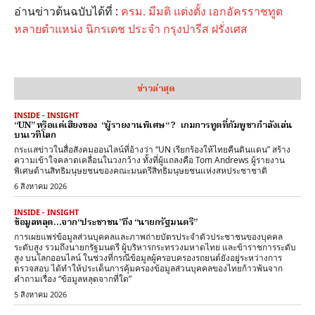
อ่านข่าวต้นฉบับได้ที่ :
ครม. มีมติ แต่งตั้ง เอกอัครราชทูต
หลายตำแหน่ง นิกรเดช ประจำ กรุงปารีส ฝรั่งเศส
ข่าวล่าสุด
INSIDE - INSIGHT
“UN” หรือแค่เสียงของ “ผู้รายงานพิเศษ“ ? เกมการทูตที่กัมพูชากำลังเล่น
บนเวทีโลก
กระแสข่าวในสื่อสังคมออนไลน์ที่อ้างว่า “UN เรียกร้องให้ไทยคืนดินแดน” สร้าง
ความเข้าใจคลาดเคลื่อนในวงกว้าง ทั้งที่ผู้แถลงคือ Tom Andrews ผู้รายงาน
พิเศษด้านสิทธิมนุษยชนของคณะมนตรีสิทธิมนุษยชนแห่งสหประชาชาติ
6 สิงหาคม 2026
INSIDE - INSIGHT
ข้อมูลหลุด…จาก“ประชาชน”ถึง “นายกรัฐมนตรี”
การเผยแพร่ข้อมูลส่วนบุคคลและภาพถ่ายบัตรประจำตัวประชาชนของบุคคล
ระดับสูง รวมถึงนายกรัฐมนตรี ผู้บริหารกระทรวงมหาดไทย และข้าราชการระดับ
สูง บนโลกออนไลน์ ในช่วงที่กรณีข้อมูลผู้ครอบครองรถยนต์ยังอยู่ระหว่างการ
ตรวจสอบ ได้ทำให้ประเด็นการคุ้มครองข้อมูลส่วนบุคคลของไทยก้าวพ้นจาก
คำถามเรื่อง “ข้อมูลหลุดจากที่ใด”
5 สิงหาคม 2026