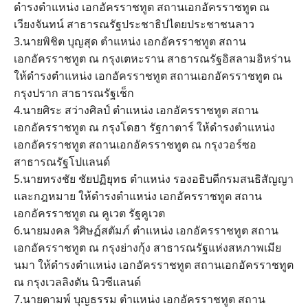
ดำรงตำแหน่ง เอกอัครราชทูต สถานเอกอัครราชทูต ณ
เวียงจันทน์ สาธารณรัฐประชาธิปไตยประชาชนลาว
3.นายพิชิต บุญสุด ตำแหน่ง เอกอัครราชทูต สถาน
เอกอัครราชทูต ณ กรุงเตหะราน สาธารณรัฐอิสลามอิหร่าน
ให้ดำรงตำแหน่ง เอกอัครราชทูต สถานเอกอัครราชทูต ณ
กรุงปราก สาธารณรัฐเช็ก
4.นายศิระ สว่างศิลป์ ตำแหน่ง เอกอัครราชทูต สถาน
เอกอัครราชทูต ณ กรุงโดฮา รัฐกาตาร์ ให้ดำรงตำแหน่ง
เอกอัครราชทูต สถานเอกอัครราชทูต ณ กรุงวอร์ซอ
สาธารณรัฐโปแลนด์
5.นายทรงชัย ชัยปฏิยุทธ ตำแหน่ง รองอธิบดีกรมสนธิสัญญา
และกฎหมาย ให้ดำรงตำแหน่ง เอกอัครราชทูต สถาน
เอกอัครราชทูต ณ คูเวต รัฐคูเวต
6.นายมงคล วิศิษฏ์สตัมภ์ ตำแหน่ง เอกอัครราชทูต สถาน
เอกอัครราชทูต ณ กรุงย่างกุ้ง สาธารณรัฐแห่งสหภาพเมีย
นมา ให้ดำรงตำแหน่ง เอกอัครราชทูต สถานเอกอัครราชทูต
ณ กรุงเวลลิงตัน นิวซีแลนด์
7.นายดามพ์ บุญธรรม ตำแหน่ง เอกอัครราชทูต สถาน