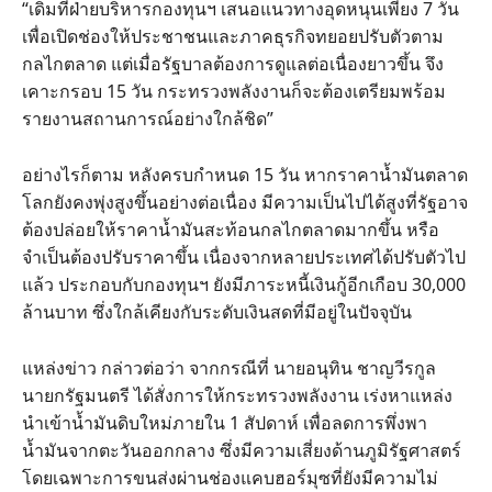
“เดิมทีฝ่ายบริหารกองทุนฯ เสนอแนวทางอุดหนุนเพียง 7 วัน
เพื่อเปิดช่องให้ประชาชนและภาคธุรกิจทยอยปรับตัวตาม
กลไกตลาด แต่เมื่อรัฐบาลต้องการดูแลต่อเนื่องยาวขึ้น จึง
เคาะกรอบ 15 วัน กระทรวงพลังงานก็จะต้องเตรียมพร้อม
รายงานสถานการณ์อย่างใกล้ชิด”
อย่างไรก็ตาม หลังครบกำหนด 15 วัน หากราคาน้ำมันตลาด
โลกยังคงพุ่งสูงขึ้นอย่างต่อเนื่อง มีความเป็นไปได้สูงที่รัฐอาจ
ต้องปล่อยให้ราคาน้ำมันสะท้อนกลไกตลาดมากขึ้น หรือ
จำเป็นต้องปรับราคาขึ้น เนื่องจากหลายประเทศได้ปรับตัวไป
แล้ว ประกอบกับกองทุนฯ ยังมีภาระหนี้เงินกู้อีกเกือบ 30,000
ล้านบาท ซึ่งใกล้เคียงกับระดับเงินสดที่มีอยู่ในปัจจุบัน
แหล่งข่าว กล่าวต่อว่า จากกรณีที่ นายอนุทิน ชาญวีรกูล
นายกรัฐมนตรี ได้สั่งการให้กระทรวงพลังงาน เร่งหาแหล่ง
นำเข้าน้ำมันดิบใหม่ภายใน 1 สัปดาห์ เพื่อลดการพึ่งพา
น้ำมันจากตะวันออกกลาง ซึ่งมีความเสี่ยงด้านภูมิรัฐศาสตร์
โดยเฉพาะการขนส่งผ่านช่องแคบฮอร์มุซที่ยังมีความไม่