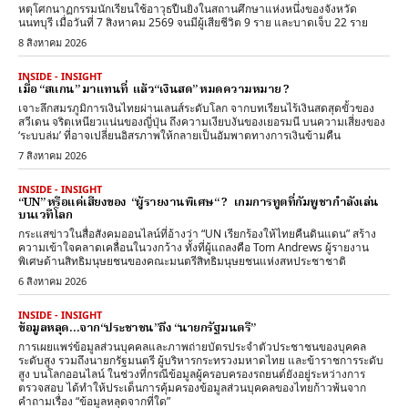
หตุโศกนาฏกรรมนักเรียนใช้อาวุธปืนยิงในสถานศึกษาแห่งหนึ่งของจังหวัด
นนทบุรี เมื่อวันที่ 7 สิงหาคม 2569 จนมีผู้เสียชีวิต 9 ราย และบาดเจ็บ 22 ราย
8 สิงหาคม 2026
INSIDE - INSIGHT
เมื่อ “สแกน” มาแทนที่ แล้ว“เงินสด” หมดความหมาย ?
เจาะลึกสมรภูมิการเงินไทยผ่านเลนส์ระดับโลก จากบทเรียนไร้เงินสดสุดขั้วของ
สวีเดน จริตเหนียวแน่นของญี่ปุ่น ถึงความเงียบงันของเยอรมนี บนความเสี่ยงของ
‘ระบบล่ม’ ที่อาจเปลี่ยนอิสรภาพให้กลายเป็นอัมพาตทางการเงินข้ามคืน
7 สิงหาคม 2026
INSIDE - INSIGHT
“UN” หรือแค่เสียงของ “ผู้รายงานพิเศษ“ ? เกมการทูตที่กัมพูชากำลังเล่น
บนเวทีโลก
กระแสข่าวในสื่อสังคมออนไลน์ที่อ้างว่า “UN เรียกร้องให้ไทยคืนดินแดน” สร้าง
ความเข้าใจคลาดเคลื่อนในวงกว้าง ทั้งที่ผู้แถลงคือ Tom Andrews ผู้รายงาน
พิเศษด้านสิทธิมนุษยชนของคณะมนตรีสิทธิมนุษยชนแห่งสหประชาชาติ
6 สิงหาคม 2026
INSIDE - INSIGHT
ข้อมูลหลุด…จาก“ประชาชน”ถึง “นายกรัฐมนตรี”
การเผยแพร่ข้อมูลส่วนบุคคลและภาพถ่ายบัตรประจำตัวประชาชนของบุคคล
ระดับสูง รวมถึงนายกรัฐมนตรี ผู้บริหารกระทรวงมหาดไทย และข้าราชการระดับ
สูง บนโลกออนไลน์ ในช่วงที่กรณีข้อมูลผู้ครอบครองรถยนต์ยังอยู่ระหว่างการ
ตรวจสอบ ได้ทำให้ประเด็นการคุ้มครองข้อมูลส่วนบุคคลของไทยก้าวพ้นจาก
คำถามเรื่อง “ข้อมูลหลุดจากที่ใด”