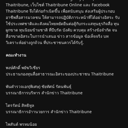
Thaitribune, เว็บไซต์ Thaitribune Online และ Facebook
Thaitribune จึงได้ก่อกำเนิดขึ้น เพื่อสนับสนุน ส่งเสริมผู้ประกอบ
อาชีพสื่อสารมวลชน ให้สามารถปฏิบัติภาระหน้าที่ได้อย่างอิสระ รับ
ใช้ประเทศชาติและสังคมไทยหยัดยืนต่อสู้กับกระแสทุนธุรกิจสื่อ ทุน
ผูกขาด ทุนนิยมข้ามชาติ ที่บีบรัด บังคับ ควบคุม สร้างข้อจำกัด จน
สื่อฯขาดอิสระในการนำเสนอ ข่าว สารข้อมูล ข้อเท็จจริง บท
วิเคราะห์อย่างถูกถ้วน ที่ประชาชนควรได้รับรู้.
คณะทำงาน
พงษ์ศักดิ์ พยัฆวิเชียร
ประธานกองทุนสื่อสาธารณะอิสระของประชาชน Thaitribune
พันตำรวจเอก(พิเศษ) ชัยทัศน์ รัตนพันธุ์
บรรณาธิการบริหาร สำนักข่าว Thaitribune
ไตรรัตน์ สิทธิทูล
บรรณาธิการอำานวยการ สำนักข่าว Thaitribune
ไพสันต์ พรหมน้อย