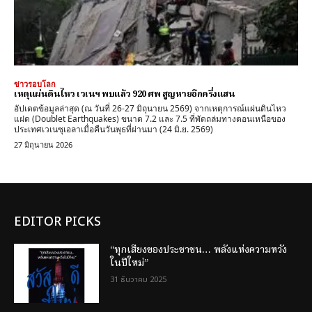
ข่าวรอบโลก
เหตุแผ่นดินไหว เวเนฯ พบแล้ว 920 ศพ สูญหายอีกครึ่งแสน
อัปเดตข้อมูลล่าสุด (ณ วันที่ 26-27 มิถุนายน 2569) จากเหตุการณ์แผ่นดินไหว
แฝด (Doublet Earthquakes) ขนาด 7.2 และ 7.5 ที่พัดถล่มทางตอนเหนือของ
ประเทศเวเนซุเอลาเมื่อคืนวันพุธที่ผ่านมา (24 มิ.ย. 2569)
27 มิถุนายน 2026
EDITOR PICKS
“ทุกเสียงของประชาชน… พลังแห่งความหวัง
ในปีใหม่”
31 ธันวาคม 2025