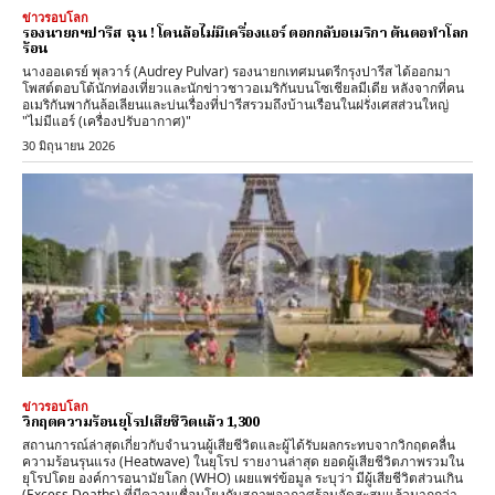
ข่าวรอบโลก
รองนายกฯปารีส ฉุน ! โดนล้อไม่มีเครื่องแอร์ ตอกกลับอเมริกา ต้นตอทำโลก
ร้อน
นางออเดรย์ พุลวาร์ (Audrey Pulvar) รองนายกเทศมนตรีกรุงปารีส ได้ออกมา
โพสต์ตอบโต้นักท่องเที่ยวและนักข่าวชาวอเมริกันบนโซเชียลมีเดีย หลังจากที่คน
อเมริกันพากันล้อเลียนและบ่นเรื่องที่ปารีสรวมถึงบ้านเรือนในฝรั่งเศสส่วนใหญ่
"ไม่มีแอร์ (เครื่องปรับอากาศ)"
30 มิถุนายน 2026
ข่าวรอบโลก
วิกฤตความร้อนยุโรปเสียชีวิตแล้ว 1,300
สถานการณ์ล่าสุดเกี่ยวกับจำนวนผู้เสียชีวิตและผู้ได้รับผลกระทบจากวิกฤตคลื่น
ความร้อนรุนแรง (Heatwave) ในยุโรป รายงานล่าสุด ​ยอดผู้เสียชีวิตภาพรวมใน
ยุโรปโดย ​องค์การอนามัยโลก (WHO) เผยแพร่ข้อมูล ระบุว่า มีผู้เสียชีวิตส่วนเกิน
(Excess Deaths) ที่มีความเชื่อมโยงกับสภาพอากาศร้อนจัดสะสมแล้วมากกว่า