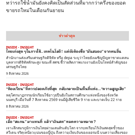
ทว่ารถใช้น้ำมันยังคงคิดเป็นสัดส่วนที่มากกว่าครึ่งของยอด
ขายรถใหม่ในเดือนกันยายน
ข่าวล่าสุด
INSIDE - INSIGHT
ไทยเก่งสุด ๆ ในการใช้.. เทคโนโลยี ! แต่ยังต้องซื้อ “มันสมอง” จากคนอื่น
สำนักงานส่งเสริมเศรษฐกิจดิจิทัล หรือ depa ระบุว่าไทยยังเผชิญปัญหาขาดแคลน
บุคลากรดิจิทัลทักษะสูง ขณะที่ สศช.ชี้ว่าผลิตภาพแรงงานยังเป็นโจทย์สำคัญของ
เศรษฐกิจไทย
9 สิงหาคม 2026
INSIDE - INSIGHT
“ห้องเรียน” ที่ควรปลอดภัยที่สุด กลับกลายเป็นพื้นที่แห่ง…“ความสูญเสีย”
หตุโศกนาฏกรรมนักเรียนใช้อาวุธปืนยิงในสถานศึกษาแห่งหนึ่งของจังหวัด
นนทบุรี เมื่อวันที่ 7 สิงหาคม 2569 จนมีผู้เสียชีวิต 9 ราย และบาดเจ็บ 22 ราย
8 สิงหาคม 2026
INSIDE - INSIGHT
เมื่อ “สแกน” มาแทนที่ แล้ว“เงินสด” หมดความหมาย ?
เจาะลึกสมรภูมิการเงินไทยผ่านเลนส์ระดับโลก จากบทเรียนไร้เงินสดสุดขั้วของ
สวีเดน จริตเหนียวแน่นของญี่ปุ่น ถึงความเงียบงันของเยอรมนี บนความเสี่ยงของ