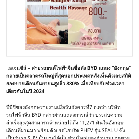
เอเจนซีส์ –
ค่ายรถยนต์ไฟฟ้าจีนชื่อดัง BYD แถลง “อังกฤษ”
กลายเป็นตลาดรถใหญ่ที่สุดนอกประเทศหลังเห็นตัวเลขสถิติ
ยอดขายเดือนกันยายนสูงลิ่ว 880% เมื่อเทียบกับช่วงเวลา
เดียวกันในปี 2024
บีบีซีของอังกฤษรายงานเมื่อวันอังคารที่7 ต.คว่า บริษัท
รถไฟฟ้าจีน BYD กล่าวผ่านแถลงการณ์ว่า ประสบความ
สำเร็จสูงสุดสามารถจำหน่ายได้ถึง 11,271 คันในอังกฤษ
เดือนที่ผ่านมา พร้อมด้วยรถไฮบริด PHEV รุ่น SEAL U ซึ่ง
เป็นรุ่นรถ SUV นั้นขายได้เป็นส่วนใหญ่ของจำนวนยอดขาย