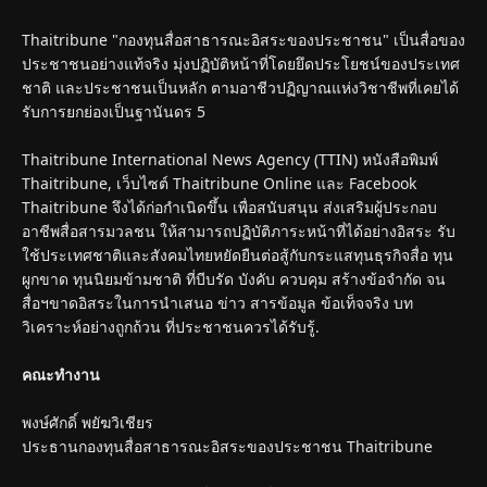
Thaitribune "กองทุนสื่อสาธารณะอิสระของประชาชน" เป็นสื่อของ
ประชาชนอย่างแท้จริง มุ่งปฏิบัติหน้าที่โดยยึดประโยชน์ของประเทศ
ชาติ และประชาชนเป็นหลัก ตามอาชีวปฏิญาณแห่งวิชาชีพที่เคยได้
รับการยกย่องเป็นฐานันดร 5
Thaitribune International News Agency (TTIN) หนังสือพิมพ์
Thaitribune, เว็บไซต์ Thaitribune Online และ Facebook
Thaitribune จึงได้ก่อกำเนิดขึ้น เพื่อสนับสนุน ส่งเสริมผู้ประกอบ
อาชีพสื่อสารมวลชน ให้สามารถปฏิบัติภาระหน้าที่ได้อย่างอิสระ รับ
ใช้ประเทศชาติและสังคมไทยหยัดยืนต่อสู้กับกระแสทุนธุรกิจสื่อ ทุน
ผูกขาด ทุนนิยมข้ามชาติ ที่บีบรัด บังคับ ควบคุม สร้างข้อจำกัด จน
สื่อฯขาดอิสระในการนำเสนอ ข่าว สารข้อมูล ข้อเท็จจริง บท
วิเคราะห์อย่างถูกถ้วน ที่ประชาชนควรได้รับรู้.
คณะทำงาน
พงษ์ศักดิ์ พยัฆวิเชียร
ประธานกองทุนสื่อสาธารณะอิสระของประชาชน Thaitribune