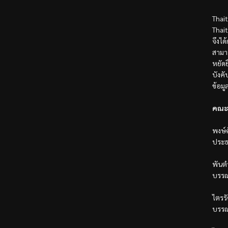
Thai
Thai
จึงได
สามา
หยัดย
บังค
ข้อมู
คณะ
พงษ์ศ
ประธ
พันตำ
บรรณ
ไตรรั
บรรณ