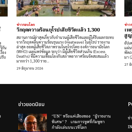
ข่าวรอบโลก
ข่าว
์
วิกฤตความร้อนยุโรปเสียชีวิตแล้ว 1,300
เหต
สูญ
สถานการณ์ล่าสุดเกี่ยวกับจำนวนผู้เสียชีวิตและผู้ได้รับผลกระทบ
จากวิกฤตคลื่นความร้อนรุนแรง (Heatwave) ในยุโรป รายงาน
ง
อัปเ
ล่าสุด ​ยอดผู้เสียชีวิตภาพรวมในยุโรปโดย ​องค์การอนามัยโลก
ิกัน
แผ่น
(WHO) เผยแพร่ข้อมูล ระบุว่า มีผู้เสียชีวิตส่วนเกิน (Excess
ื่อง
พัดถ
Deaths) ที่มีความเชื่อมโยงกับสภาพอากาศร้อนจัดสะสมแล้ว
ปรับ
มา (
มากกว่า 1,300 ราย...
27 ม
29 มิถุนายน 2026
ข่าวยอดนิยม
P
ง
“UN” หรือแค่เสียงของ “ผู้รายงาน
ข่
พิเศษ“ ? เกมการทูตที่กัมพูชา
I
กำลังเล่นบนเวทีโลก