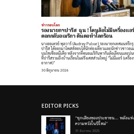
ข่าวรอบโลก
รองนายกฯปารีส ฉุน ! โดนล้อไม่มีเครื่องแอร
ตอกกลับอเมริกา ต้นตอทำโลกร้อน
นางออเดรย์ พุลวาร์ (Audrey Pulvar) รองนายกเทศมนตรีกรุ
ปารีส ได้ออกมาโพสต์ตอบโต้นักท่องเที่ยวและนักข่าวชาวอเมร
บนโซเชียลมีเดีย หลังจากที่คนอเมริกันพากันล้อเลียนและบ่นเร
ที่ปารีสรวมถึงบ้านเรือนในฝรั่งเศสส่วนใหญ่ "ไม่มีแอร์ (เครื่อง
อากาศ)"
30 มิถุนายน 2026
EDITOR PICKS
“ทุกเสียงของประชาชน… พลังแห่
ความหวังในปีใหม่”
31 ธันวาคม 2025