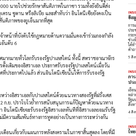
,000 นายไปช่วยรักษาสันติภาพในกาซา รวมทั้งยังยินดีส่ง
INSI
ครน ซูดาน หรือลิเบีย และสำทับว่า อินโดนีเซียยังคงเป็น
ข้อ
สันติภาพของยูเอ็นมากที่สุด
การเ
ประช
กระท
เจ้าหน้าที่บังคับใช้กฎหมายด้านความมั่นคงเข้าร่วมกองกำลัง
ช่วง
นอันดับ 6
ได้ท
คำถา
5 สิ
ะเทศมากมายทั่วโลกรับรองรัฐปาเลสไตน์ ทั้งนี้ สหราชอาณาจักร
รดั้งเดิมของอิสราเอล ประกาศรับรองรัฐปาเลสไตน์เมื่อวัน
INSI
เทศที่ประกาศไปแล้ว ส่วนอินโดนีเซียนั้นให้การรับรองรัฐ
การ
ประต
เยือ
ว่างอิสราเอลกับปาเลสไตน์ด้วยแนวทางสองรัฐที่ฝรั่งเศส
หล่า
รัฐม
ที่ 22 ก.ย. ปราโบโวย้ำการสนับสนุนการแก้ปัญหาด้วยแนวทาง
สิงห
า อินโดนีเซียจะรับรองรัฐอิสราเอลทันทีที่อิสราเอลยอมรับรัฐ
4 สิ
ลไม่มีความสัมพันธ์ทางการทูตอย่างเป็นทางการระหว่างกัน
INSI
ไทย
เดือนเกี่ยวกับแผนการหลังสงครามในกาซาสิ้นสุดลง โดยที่มี