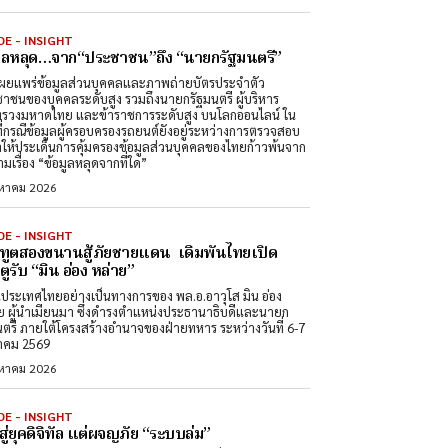
DE - INSIGHT
มูลหลุด…จาก“ประชาชน”ถึง “นายกรัฐมนตรี”
ผยแพร่ข้อมูลส่วนบุคคลและภาพถ่ายบัตรประจำตัว
าชนของบุคคลระดับสูง รวมถึงนายกรัฐมนตรี ผู้บริหาร
รวงมหาดไทย และข้าราชการระดับสูง บนโลกออนไลน์ ใน
ที่กรณีข้อมูลผู้ครอบครองรถยนต์ยังอยู่ระหว่างการตรวจสอบ
ำให้ประเด็นการคุ้มครองข้อมูลส่วนบุคคลของไทยก้าวพ้นจาก
มเรื่อง “ข้อมูลหลุดจากที่ใด”
งหาคม 2026
DE - INSIGHT
ทูตสองขนานสู้ภัยชายแดน เดิมพันไทยเปิด
ูรับ “มิน อ่อง หล่าย”
นประเทศไทยอย่างเป็นทางการของ พล.อ.อาวุโส มิน อ่อง
ย ผู้นำเมียนมา ซึ่งดำรงตำแหน่งประธานาธิบดีและนายก
นตรี ภายใต้โครงสร้างอำนาจของฝ่ายทหาร ระหว่างวันที่ 6-7
าคม 2569
งหาคม 2026
DE - INSIGHT
สู่ยุคดิจิทัล แต่ผจญภัย “ระบบล่ม”