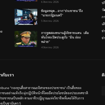
6 สิงหาคม 2026
ป
วั
ข้อมูลหลุด…จาก“ประชาชน”ถึง
“นายกรัฐมนตรี”
กา
5 สิงหาคม 2026
เส
ข
อง
การทูตสองขนานสู้ภัยชายแดน เดิม
พันไทยเปิดประตูรับ “มิน อ่อง
ข่
หล่าย”
4 สิงหาคม 2026
ยวกับเรา
ต
tribune "กองทุนสื่อสาธารณะอิสระของประชาชน" เป็นสื่อของ
าชนอย่างแท้จริง มุ่งปฏิบัติหน้าที่โดยยึดประโยชน์ของประเทศชาติ
ระชาชนเป็นหลัก ตามอาชีวปฏิญาณแห่งวิชาชีพที่เคยได้รับการ
องเป็นฐานันดร 5