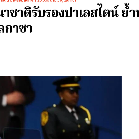
ลสไตน์ ย้ำพร้อมส่งทหาร 20,000 นายเข้าดูแลกาซา
านาชาติรับรองปาเลสไตน์ ย้
แลกาซา