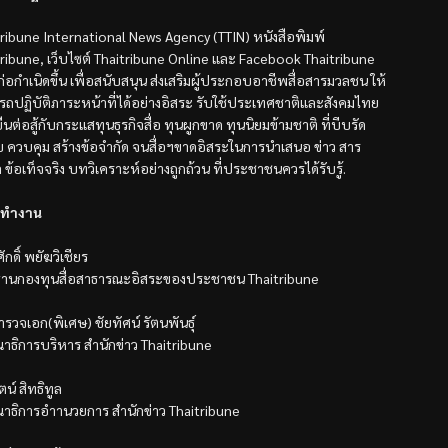
tribune International News Agency (TTIN) หนังสือพิมพ์
tribune, เว็บไซต์ Thaitribune Online และ Facebook Thaitribune
้ก่อกำเนิดขึ้น เพื่อสนับสนุน ส่งเสริมผู้ประกอบอาชีพสื่อสารมวลชน ให้
รถปฏิบัติภาระหน้าที่ได้อย่างอิสระ รับใช้ประเทศชาติและสังคมไทย
ืนต่อสู้กับกระแสทุนธุรกิจสื่อ ทุนผูกขาด ทุนนิยมข้ามชาติ ที่บีบรัด
ับ ควบคุม สร้างข้อจำกัด จนสื่อฯขาดอิสระในการนำเสนอ ข่าว สาร
ล ข้อเท็จจริง บทวิเคราะห์อย่างถูกถ้วน ที่ประชาชนควรได้รับรู้.
ทำงาน
ักดิ์ พยัฆวิเชียร
านกองทุนสื่อสาธารณะอิสระของประชาชน Thaitribune
รวจเอก(พิเศษ) ชัยทัศน์ รัตนพันธุ์
าธิการบริหาร สำนักข่าว Thaitribune
ตน์ สิทธิทูล
าธิการอำานวยการ สำนักข่าว Thaitribune