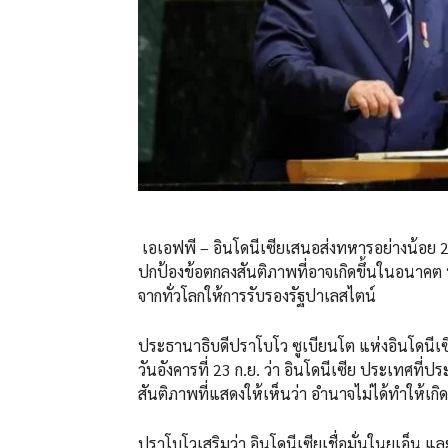
เอเอฟพี – อินโดนีเซียเสนอส่งทหารอย่างน้อย 
ปกป้องข้อตกลงสันติภาพที่อาจเกิดขึ้นในอนาคต พ
จากทั่วโลกให้การรับรองรัฐปาเลสไตน์
ประธานาธิบดีปราโบโว ซูเบียนโต แห่งอินโดนีเซี
วันอังคารที่ 23 ก.ย. ว่า อินโดนีเซีย ประเทศที
สันติภาพที่แสดงให้เห็นว่า อำนาจไม่ได้ทำให้เกิดส
ปราโบโวเสริมว่า อินโดนีเซียเชื่อมั่นในยูเอ็น 