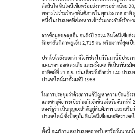
ตัดสินใจ อินโดนีเซียพร้อมส่งทหารอย่างน้อย 20
ทหารไปร่วมรักษาสันติภาพในทุกประเทศ อาทิ ยูเ
หนึ่งในประเทศที่ส่งทหารเข้าร่วมกองกำลังรักษา
จากข้อมูลของยูเอ็น จนถึงปี 2024 อินโดนีเซียส่ง
รักษาสันติภาพยูเอ็น 2,715 คน หรือมากที่สุดเป็
ปราโบโวยังบอกว่า ดีใจที่ช่วงไม่กี่วันมานี้มีปร
แคนาดา ออสเตรเลีย และฝรั่งเศส ที่เป็นพันธมิต
อาทิตย์ที่ 21 ก.ย. เช่นเดียวกับอีกกว่า 140 ประ
ปาเลสไตน์มาตั้งแต่ปี 1988
ในการประชุมว่าด้วยการแก้ปัญหาความขัดแย้งระห
และซาอุดีอาระเบียร่วมกันจัดขึ้นเมื่อวันจันทร์
สองรัฐว่า เป็นกุญแจสำคัญสู่สันติภาพ และเสริมว่
ปาเลสไตน์ ซึ่งปัจจุบัน อินโดนีเซียและอิสราเอ
ทั้งนี้ อเมริกาและประเทศอาหรับหารือกันนานนับ