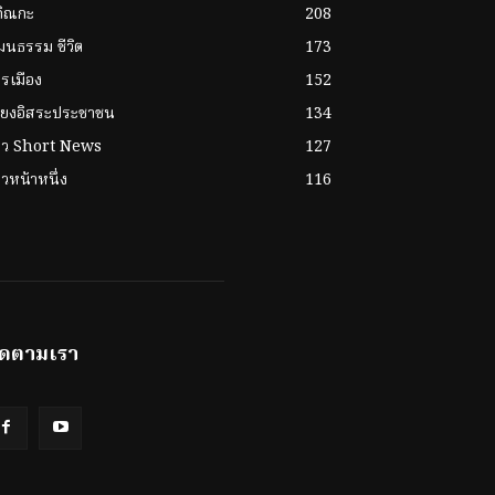
กิณกะ
208
ฒนธรรม ชีวิต
173
รเมือง
152
ียงอิสระประชาชน
134
่าว Short News
127
าวหน้าหนึ่ง
116
ิดตามเรา