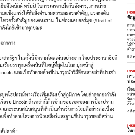
ิบดีโดนัลด์ ทรัมป์ ในการเจรจาเมื่อวันอังคาร, ภาพถ่าย
INSI
มความแข็งแกร่งให้กับสิ่งอำนวยความสะดวกสำคัญ, แรงกดดัน
ข้อ
อนไหวครั้งสำคัญของเตหะราน ในช่องแคบฮอร์มุซ (Strait of
การเ
ำลังใกล้เข้ามาทุกขณะ
ประช
กระท
ช่วง
นออกกลาง
ได้ท
คำถา
5 สิ
หรัฐฯ ในครั้งนี้มีความโดดเด่นอย่างมาก โดยประธานาธิบดี
นเรือบรรทุกเครื่องบินที่ใหญ่ที่สุดในโลก มุ่งหน้าสู่
INSI
incoln และเรือทำลายล้างขีปนาวุธนำวิถีอีกหลายลำที่ประจำ
การ
ประต
เยือ
ยุทโธปกรณ์ทางเรือเพิ่มเติมเข้าสู่ภูมิภาค โดยล่าสุดกองกำลัง
หล่า
รัฐม
รือรบ Lincoln สิ่งเหล่านี้ก้าวข้ามขอบเขตของการป้องปราม
สิงห
ศ และระบบสนับสนุนที่จำเป็นสำหรับการโจมตีอย่างต่อเนื่อง
4 สิ
าวเพื่อทำลายโครงการนิวเคลียร์และฐานขีปนาวุธของอิหร่าน
INSI
ไทย
ยสัปดาห์”