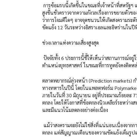
การซ้อมรบนี้เกิดขึ้นในขณะที่เจ้าหน้าที่สหรัฐฯ 
สูงขึ้นชั่วคราวจากความกังวลเรื่องการขยายตัวข
ว่าการโจมตีใดๆ อาจจุดชนวนให้เกิดสงครามระดั
ขัดแย้ง 12 วันระหว่างอิสราเอลและอิหร่านในปีท
ช่วงเวลาแห่งความเสี่ยงสูงสุด
ปัจจัยทั้ง 6 ประการนี้ชี้ให้เห็นว่าสถานการณ์อยู่ใน
ตำแหน่งยุทธศาสตร์ ในขณะที่การทูตยังคงติดหล
ตลาดพยากรณ์ล่วงหน้า (Prediction markets) กำล
ทางทหารในปีนี้ โดยในแพลตฟอร์ม Polymarket 
ภายในวันที่ 30 มิถุนายน อยู่ที่ประมาณร้อยละ
ตกลง โดยให้โอกาสที่ข้อตกลงนิวเคลียร์ระหว่างส
และมีแนวโน้มลดลงอย่างต่อเนื่อง
แม้ว่าสงครามจะยังไม่ใช่สิ่งที่แน่นอนเนื่องจากก
ตกลง แต่สัญญาณเตือนของความขัดแย้งเต็มรูปแบ