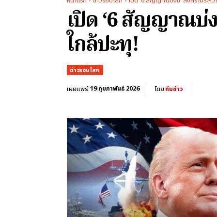
หน้าแรก
ข่าวรอบโลก
เปิด '6 สัญญาณบ่งชี้' สงครามระหว่าง
เปิด ‘6 สัญญาณบ่งช
ใกล้ปะทุ!
ข่าวรอบโลก
19 กุมภาพันธ์ 2026
เผยแพร่
โดย
ทีมข่าว