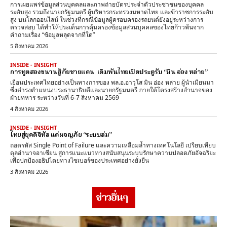
การเผยแพร่ข้อมูลส่วนบุคคลและภาพถ่ายบัตรประจำตัวประชาชนของบุคคล
ระดับสูง รวมถึงนายกรัฐมนตรี ผู้บริหารกระทรวงมหาดไทย และข้าราชการระดับ
สูง บนโลกออนไลน์ ในช่วงที่กรณีข้อมูลผู้ครอบครองรถยนต์ยังอยู่ระหว่างการ
ตรวจสอบ ได้ทำให้ประเด็นการคุ้มครองข้อมูลส่วนบุคคลของไทยก้าวพ้นจาก
คำถามเรื่อง “ข้อมูลหลุดจากที่ใด”
5 สิงหาคม 2026
INSIDE - INSIGHT
การทูตสองขนานสู้ภัยชายแดน เดิมพันไทยเปิดประตูรับ “มิน อ่อง หล่าย”
เยือนประเทศไทยอย่างเป็นทางการของ พล.อ.อาวุโส มิน อ่อง หล่าย ผู้นำเมียนมา
ซึ่งดำรงตำแหน่งประธานาธิบดีและนายกรัฐมนตรี ภายใต้โครงสร้างอำนาจของ
ฝ่ายทหาร ระหว่างวันที่ 6-7 สิงหาคม 2569
4 สิงหาคม 2026
INSIDE - INSIGHT
ไทยสู่ยุคดิจิทัล แต่ผจญภัย “ระบบล่ม”
ถอดรหัส Single Point of Failure และความเหลื่อมล้ำทางเทคโนโลยี เปรียบเทียบ
ดุลอำนาจอาเซียน สู่การแนะแนวทางสนับสนุนระบบรักษาความปลอดภัยอัจฉริยะ
เพื่อปกป้องอธิปไตยทางไซเบอร์ของประเทศอย่างยั่งยืน
3 สิงหาคม 2026
ข่าวอื่นๆ