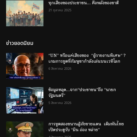
ทุกเสียงของประชาชน… คือพลังของชาติ
21 ตุลาคม 2025
ข่าวยอดนิยม
“UN” หรือแค่เสียงของ “ผู้รายงานพิเศษ“ ?
เกมการทูตที่กัมพูชากำลังเล่นบนเวทีโลก
6 สิงหาคม 2026
ข้อมูลหลุด…จาก“ประชาชน”ถึง “นายก
รัฐมนตรี”
5 สิงหาคม 2026
การทูตสองขนานสู้ภัยชายแดน เดิมพันไทย
เปิดประตูรับ “มิน อ่อง หล่าย”