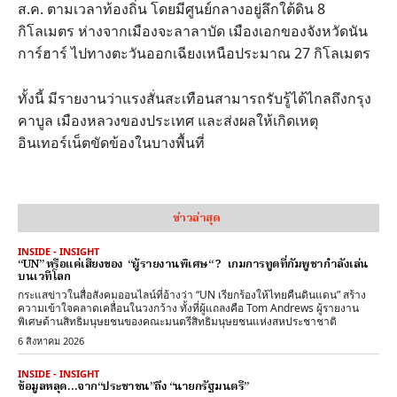
ส.ค. ตามเวลาท้องถิ่น โดยมีศูนย์กลางอยู่ลึกใต้ดิน 8
กิโลเมตร ห่างจากเมืองจะลาลาบัด เมืองเอกของจังหวัดนัน
การ์ฮาร์ ไปทางตะวันออกเฉียงเหนือประมาณ 27 กิโลเมตร
ทั้งนี้ มีรายงานว่าแรงสั่นสะเทือนสามารถรับรู้ได้ไกลถึงกรุง
คาบูล เมืองหลวงของประเทศ และส่งผลให้เกิดเหตุ
อินเทอร์เน็ตขัดข้องในบางพื้นที่
ข่าวล่าสุด
INSIDE - INSIGHT
“UN” หรือแค่เสียงของ “ผู้รายงานพิเศษ“ ? เกมการทูตที่กัมพูชากำลังเล่น
บนเวทีโลก
กระแสข่าวในสื่อสังคมออนไลน์ที่อ้างว่า “UN เรียกร้องให้ไทยคืนดินแดน” สร้าง
ความเข้าใจคลาดเคลื่อนในวงกว้าง ทั้งที่ผู้แถลงคือ Tom Andrews ผู้รายงาน
พิเศษด้านสิทธิมนุษยชนของคณะมนตรีสิทธิมนุษยชนแห่งสหประชาชาติ
6 สิงหาคม 2026
INSIDE - INSIGHT
ข้อมูลหลุด…จาก“ประชาชน”ถึง “นายกรัฐมนตรี”