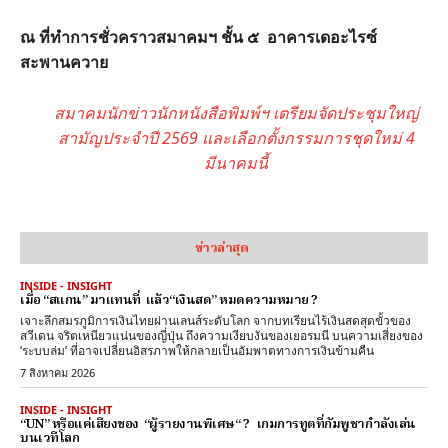
ณ ที่ทำการชั่วคราวสมาคมฯ ชั้น ๕ อาคารเดอะไรซ์
สะพานควาย
สมาคมนักข่าวนักหนังสือพิมพ์ฯ เตรียมจัดประชุมใหญ่
สามัญประจำปี 2569 และเลือกตั้งกรรมการชุดใหม่ 4
มีนาคมนี้
ข่าวล่าสุด
INSIDE - INSIGHT
เมื่อ “สแกน” มาแทนที่ แล้ว“เงินสด” หมดความหมาย ?
เจาะลึกสมรภูมิการเงินไทยผ่านเลนส์ระดับโลก จากบทเรียนไร้เงินสดสุดขั้วของ
สวีเดน จริตเหนียวแน่นของญี่ปุ่น ถึงความเงียบงันของเยอรมนี บนความเสี่ยงของ
‘ระบบล่ม’ ที่อาจเปลี่ยนอิสรภาพให้กลายเป็นอัมพาตทางการเงินข้ามคืน
7 สิงหาคม 2026
INSIDE - INSIGHT
“UN” หรือแค่เสียงของ “ผู้รายงานพิเศษ“ ? เกมการทูตที่กัมพูชากำลังเล่น
บนเวทีโลก