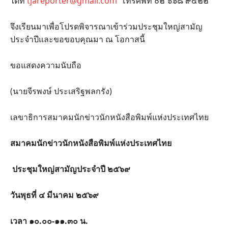
ได้ที่
tjareporter@gmail.com
โทรศัพท์ ๐๒ ๖๖๘​ ๙๔๒๒
จึงเรียนมาเพื่อโปรดพิจารณาเข้าร่วมประชุมใหญ่สามัญ
ประจำปีและขอขอบคุณมา ณ โอกาสนี้
ขอแสดงความนับถือ
(นายจีรพงษ์ ประเสริฐพลกรัง)
เลขาธิการสมาคมนักข่าวนักหนังสือพิมพ์แห่งประเทศไทย
สมาคมนักข่าวนักหนังสือพิมพ์แห่งประเทศไทย
ประชุมใหญ่สามัญประจำปี ๒๕๖๙
วันพุธที่ ๔ มีนาคม ๒๕๖๙
เวลา ๑๐.๐๐-๑๑.๓๐ น.