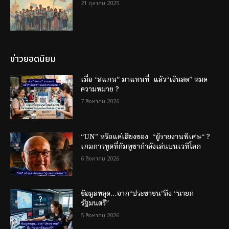
21 ตุลาคม 2025
ข่าวยอดนิยม
เมื่อ “สแกน” มาแทนที่ แล้ว“เงินสด” หมด
ความหมาย ?
7 สิงหาคม 2026
“UN” หรือแค่เสียงของ “ผู้รายงานพิเศษ“ ?
เกมการทูตที่กัมพูชากำลังเล่นบนเวทีโลก
6 สิงหาคม 2026
ข้อมูลหลุด…จาก“ประชาชน”ถึง “นายก
รัฐมนตรี”
5 สิงหาคม 2026