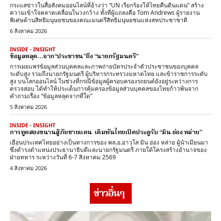
กระแสข่าวในสื่อสังคมออนไลน์ที่อ้างว่า “UN เรียกร้องให้ไทยคืนดินแดน” สร้าง
ความเข้าใจคลาดเคลื่อนในวงกว้าง ทั้งที่ผู้แถลงคือ Tom Andrews ผู้รายงาน
พิเศษด้านสิทธิมนุษยชนของคณะมนตรีสิทธิมนุษยชนแห่งสหประชาชาติ
6 สิงหาคม 2026
INSIDE - INSIGHT
ข้อมูลหลุด…จาก“ประชาชน”ถึง “นายกรัฐมนตรี”
การเผยแพร่ข้อมูลส่วนบุคคลและภาพถ่ายบัตรประจำตัวประชาชนของบุคคล
ระดับสูง รวมถึงนายกรัฐมนตรี ผู้บริหารกระทรวงมหาดไทย และข้าราชการระดับ
สูง บนโลกออนไลน์ ในช่วงที่กรณีข้อมูลผู้ครอบครองรถยนต์ยังอยู่ระหว่างการ
ตรวจสอบ ได้ทำให้ประเด็นการคุ้มครองข้อมูลส่วนบุคคลของไทยก้าวพ้นจาก
คำถามเรื่อง “ข้อมูลหลุดจากที่ใด”
5 สิงหาคม 2026
INSIDE - INSIGHT
การทูตสองขนานสู้ภัยชายแดน เดิมพันไทยเปิดประตูรับ “มิน อ่อง หล่าย”
เยือนประเทศไทยอย่างเป็นทางการของ พล.อ.อาวุโส มิน อ่อง หล่าย ผู้นำเมียนมา
ซึ่งดำรงตำแหน่งประธานาธิบดีและนายกรัฐมนตรี ภายใต้โครงสร้างอำนาจของ
ฝ่ายทหาร ระหว่างวันที่ 6-7 สิงหาคม 2569
4 สิงหาคม 2026
ข่าวอื่นๆ