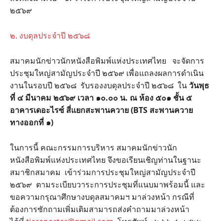
๒๕๖๙​
๒. งบดุลประจำปี ๒๕๖๘
สมาคมนักข่าวนักหนังสือพิมพ์แห่งประเทศไทย จะจัดการ
ประชุมใหญ่สามัญประจำปี ๒๕๖๙ เพื่อแถลงผลการดำเนิน
งานในรอบปี ๒๕๖๘ รับรองงบดุลประจำปี ๒๕๖๘ ใน
วันพุธ
ที่ ๔ มีนาคม ๒๕๖๙
เวลา ๑๐.๐๐ น. ณ ห้อง ๕๐๑ ชั้น ๕
อาคารเดอะไรซ์ สี่แยกสะพานควาย (
BTS สะพานควาย
ทางออกที่ ๑)
ในการนี้ คณะกรรมการบริหาร สมาคมนักข่าวนัก
หนังสือพิมพ์แห่งประเทศไทย จึงขอเรียนเชิญท่านในฐานะ
สมาชิกสมาคม เข้าร่วมการประชุมใหญ่สามัญประจำปี
๒๕๖๙ ตามระเบียบวาระการประชุมที่แนบมาพร้อมนี้ และ
ขอความกรุณาศึกษางบดุลสมาคมฯ มาล่วงหน้า กรณีที่
ต้องการซักถามเพิ่มเติมสามารถส่งคำถามมาล่วงหน้า