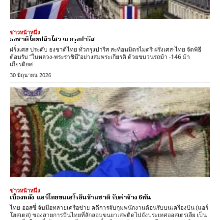
ข่าวหน้าหนึ่ง
ธงชาติไทยปลิวไสว ณ กรุงปารีส
ฝรั่งเศส ประดับ ธงชาติไทย ทั่วกรุงปารีส สะท้อนมิตรไมตรี ฝรั่งเศส-ไทย จัดพิธี
ต้อนรับ “ในหลวง-พระราชินี”อย่างสมพระเกียรติ ด้วยขบวนรถม้า -146 ม้า
เกียรติยศ
30 มิถุนายน 2026
ข่าวหน้าหนึ่ง
เบื้องหลัง แอร์ไทยขนเฮโรอีนข้ามชาติ รับค่าจ้าง 6พัน
ไทย-ออสซี่ จับมือทลายเครือข่าย คดีการจับกุมพนักงานต้อนรับบนเครื่องบิน (แอร์
โฮสเตส) ของสายการบินไทยที่ลักลอบขนยาเสพติดไปยังประเทศออสเตรเลีย เป็น