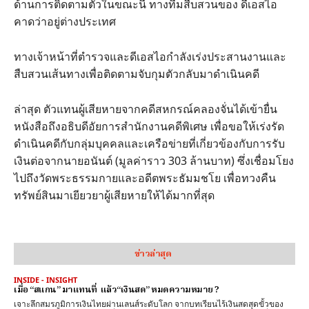
ด้านการติดตามตัวในขณะนี้​ ทางทีมสืบสวนของ ดีเอสไอ
คาดว่าอยู่ต่างประเทศ
​ทางเจ้าหน้าที่ตำรวจและดีเอสไอกำลังเร่งประสานงานและ
สืบสวนเส้นทางเพื่อติดตามจับกุมตัวกลับมาดำเนินคดี
​ล่าสุด ตัวแทนผู้เสียหายจากคดีสหกรณ์คลองจั่นได้เข้ายื่น
หนังสือถึงอธิบดีอัยการสำนักงานคดีพิเศษ เพื่อขอให้เร่งรัด
ดำเนินคดีกับกลุ่มบุคคลและเครือข่ายที่เกี่ยวข้องกับการรับ
เงินต่อจากนายอนันต์ (มูลค่าราว 303 ล้านบาท) ซึ่งเชื่อมโยง
ไปถึงวัดพระธรรมกายและอดีตพระธัมมชโย เพื่อทวงคืน
ทรัพย์สินมาเยียวยาผู้เสียหายให้ได้มากที่สุด
ข่าวล่าสุด
INSIDE - INSIGHT
เมื่อ “สแกน” มาแทนที่ แล้ว“เงินสด” หมดความหมาย ?
เจาะลึกสมรภูมิการเงินไทยผ่านเลนส์ระดับโลก จากบทเรียนไร้เงินสดสุดขั้วของ