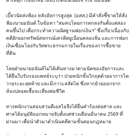
​สาเหตุการออกหมายจับ เกิดขึ้นเนื่องจากนายอนันต์
​เบี้ยวนัดส่งฟ้อง หลังอัยการสูงสุด (อสส.) มีคำสั่งชี้ขาดให้สั่ง
ฟ้องนายอนันต์ ในข้อหา “สมคบโดยการตกลงกันตั้งแต่สอง
คนขึ้นไป เพื่อกระทำความผิดฐานฟอกเงินฯ” ซึ่งเกี่ยวเนื่องกับ
คดียักยอกทรัพย์สหกรณ์เครดิตยูเนี่ยนคลองจั่น และการฟอก
เงินเชื่อมโยงกับวัดพระธรรมกายในเรื่องของการซื้อขาย
ที่ดิน
โดยฝ่ายนายอนันต์ไม่ได้เดินทางมาตามนัดของอัยการและ
ได้ยื่นใบรับรองแพทย์ระบุว่า ป่วยหนักขั้นวิกฤตด้วยอาการไต
วายระยะสุดท้าย และมีภาวะสลัดไต ซึ่งหากย้ายออกจาก
ห้องปลอดเชื้อจะเสี่ยงต่อชีวิต
ทางพนักงานสอบสวนดีเอสไอจึงได้ยื่นคำร้องต่อศาล และ
ศาลได้อนุมัติออกหมายจับตั้งแต่ช่วงเดือนมีนาคม 2569 ที่
ผ่านมา เพื่อนำตัวมาดำเนินคดีตามขั้นตอนกฎหมาย