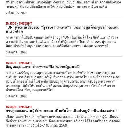
สวีเดน จริตเหนียวแน่นของญี่ปุ่น ถึงความเงียบงันของเยอรมนี บนความเสี่ยงของ
‘ระบบล่ม’ ที่อาจเปลี่ยนอิสรภาพให้กลายเป็นอัมพาตทางการเงินข้ามคืน
7 สิงหาคม 2026
INSIDE - INSIGHT
“UN” หรือแค่เสียงของ “ผู้รายงานพิเศษ“ ? เกมการทูตที่กัมพูชากำลังเล่น
บนเวทีโลก
กระแสข่าวในสื่อสังคมออนไลน์ที่อ้างว่า “UN เรียกร้องให้ไทยคืนดินแดน” สร้าง
ความเข้าใจคลาดเคลื่อนในวงกว้าง ทั้งที่ผู้แถลงคือ Tom Andrews ผู้รายงาน
พิเศษด้านสิทธิมนุษยชนของคณะมนตรีสิทธิมนุษยชนแห่งสหประชาชาติ
6 สิงหาคม 2026
INSIDE - INSIGHT
ข้อมูลหลุด…จาก“ประชาชน”ถึง “นายกรัฐมนตรี”
การเผยแพร่ข้อมูลส่วนบุคคลและภาพถ่ายบัตรประจำตัวประชาชนของบุคคล
ระดับสูง รวมถึงนายกรัฐมนตรี ผู้บริหารกระทรวงมหาดไทย และข้าราชการระดับ
สูง บนโลกออนไลน์ ในช่วงที่กรณีข้อมูลผู้ครอบครองรถยนต์ยังอยู่ระหว่างการ
ตรวจสอบ ได้ทำให้ประเด็นการคุ้มครองข้อมูลส่วนบุคคลของไทยก้าวพ้นจาก
คำถามเรื่อง “ข้อมูลหลุดจากที่ใด”
5 สิงหาคม 2026
INSIDE - INSIGHT
การทูตสองขนานสู้ภัยชายแดน เดิมพันไทยเปิดประตูรับ “มิน อ่อง หล่าย”
เยือนประเทศไทยอย่างเป็นทางการของ พล.อ.อาวุโส มิน อ่อง หล่าย ผู้นำเมียนมา
ซึ่งดำรงตำแหน่งประธานาธิบดีและนายกรัฐมนตรี ภายใต้โครงสร้างอำนาจของ
ฝ่ายทหาร ระหว่างวันที่ 6-7 สิงหาคม 2569