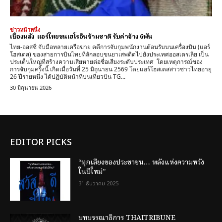
ข่าวหน้าหนึ่ง
เบื้องหลัง แอร์ไทยขนเฮโรอีนข้ามชาติ รับค่าจ้าง 6พัน
ไทย-ออสซี่ จับมือทลายเครือข่าย คดีการจับกุมพนักงานต้อนรับบนเครื่องบิน (แอร์
โฮสเตส) ของสายการบินไทยที่ลักลอบขนยาเสพติดไปยังประเทศออสเตรเลีย เป็น
ประเด็นใหญ่ที่สร้างความเสียหายต่อชื่อเสียงระดับประเทศ ​โดยเหตุการณ์ของ
การจับกุมครี้งนี้ เกิดเมื่อวันที่ 25 มิถุนายน 2569 โดยแอร์โฮสเตสสาวชาวไทยอายุ
26 ปีรายหนึ่ง ได้ปฏิบัติหน้าที่บนเที่ยวบิน TG...
30 มิถุนายน 2026
EDITOR PICKS
“ทุกเสียงของประชาชน… พลังแห่งความหวัง
ในปีใหม่”
31 ธันวาคม 2025
บทบรรณาธิการ THAITRIBUNE