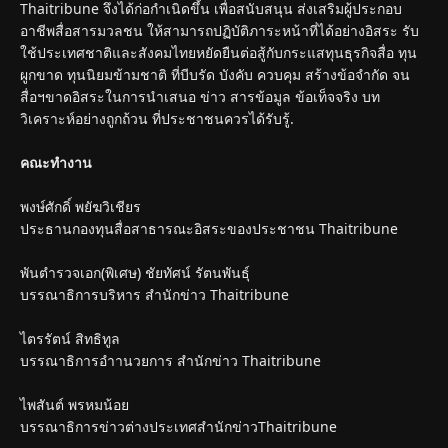
Thaitribune จึงได้ก่อกำเนิดขึ้น เพื่อสนับสนุน ส่งเสริมผู้ประกอบ
อาชีพสื่อสารมวลชน ให้สามารถปฏิบัติภาระหน้าที่ได้อย่างอิสระ รับ
ใช้ประเทศชาติและสังคมไทยหยัดยืนต่อสู้กับกระแสทุนธุรกิจสื่อ ทุน
ผูกขาด ทุนนิยมข้ามชาติ ที่บีบรัด บังคับ ควบคุม สร้างข้อจำกัด จน
สื่อฯขาดอิสระในการนำเสนอ ข่าว สารข้อมูล ข้อเท็จจริง บท
วิเคราะห์อย่างถูกถ้วน ที่ประชาชนควรได้รับรู้.
คณะทำงาน
พงษ์ศักดิ์ พยัฆวิเชียร
ประธานกองทุนสื่อสาธารณะอิสระของประชาชน Thaitribune
พันตำรวจเอก(พิเศษ) ชัยทัศน์ รัตนพันธุ์
บรรณาธิการบริหาร สำนักข่าว Thaitribune
ไตรรัตน์ สิทธิทูล
บรรณาธิการอำานวยการ สำนักข่าว Thaitribune
ไพสันต์ พรหมน้อย
บรรณาธิการข่าวต่างประเทศสำนักข่าวThaitribune