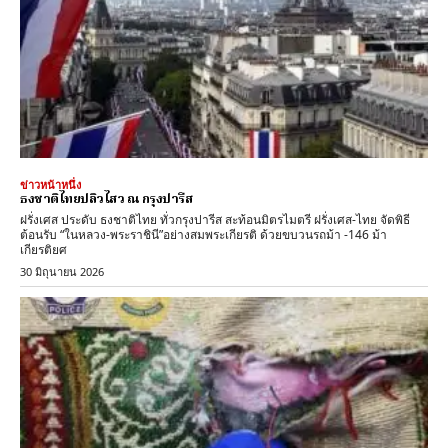
ข่าวหน้าหนึ่ง
ธงชาติไทยปลิวไสว ณ กรุงปารีส
ฝรั่งเศส ประดับ ธงชาติไทย ทั่วกรุงปารีส สะท้อนมิตรไมตรี ฝรั่งเศส-ไทย จัดพิธี
ต้อนรับ “ในหลวง-พระราชินี”อย่างสมพระเกียรติ ด้วยขบวนรถม้า -146 ม้า
เกียรติยศ
30 มิถุนายน 2026