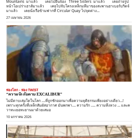
Mountains มาแล้ว เคยไปยืนจ้อง Three Sisters มาแล้ว เคยถ่ายรูป
หน้าโอเปร่าเฮาส์มาแล้ว เคยไปจับโครงเหล็กมหึมาของสะพานฮาเบอร์บริดจ์
มาแล้ว เคยนั่งเรือข้ามฟากที่ Circular Quay ไปจุดต่าง...
27 เมษายน 2026
ท่องโลก - ท่อง TWIST
“ความรัก กับดาบ EXCALIBUR”
ไม่มีดาบเล่มใดในโลก ….ที่ถูกชักออกมาเพื่อความยุติธรรมเพียงอย่างเดียว…!
เพราะทุกครั้งที่เหล็กสัมผัสอากาศ มันพกพา…. ความรัก ….. ความหึงหวง … และค
วาทะเยอทะยานมาด้วยเสมอ
10 มกราคม 2026