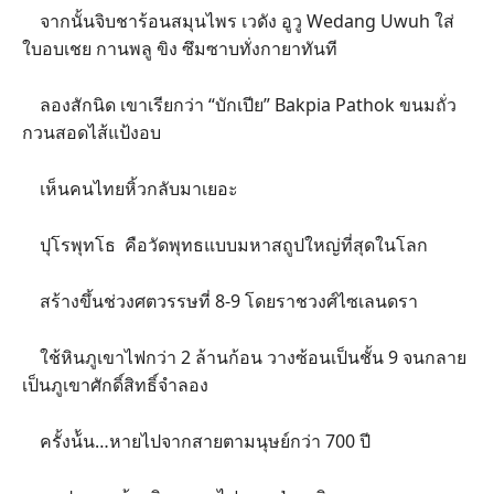
จากนั้นจิบชาร้อนสมุนไพร เวดัง อูวู Wedang Uwuh ใส่
ใบอบเชย กานพลู ขิง ซึมซาบทั่งกายาทันที
ลองสักนิด เขาเรียกว่า “บักเปีย” Bakpia Pathok ขนมถั่ว
กวนสอดไส้แป้งอบ
เห็นคนไทยหิ้วกลับมาเยอะ
ปุโรพุทโธ คือวัดพุทธแบบมหาสถูปใหญ่ที่สุดในโลก
สร้างขึ้นช่วงศตวรรษที่ 8-9 โดยราชวงศ์ไซเลนดรา
ใช้หินภูเขาไฟกว่า 2 ล้านก้อน วางซ้อนเป็นชั้น 9 จนกลาย
เป็นภูเขาศักดิ์สิทธิ์จำลอง
ครั้งน้้น…หายไปจากสายตามนุษย์กว่า 700 ปี