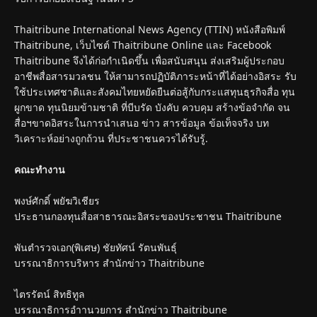
Thaitribune International News Agency (TTIN) หนังสือพิมพ์
Thaitribune, เว็บไซต์ Thaitribune Online และ Facebook
Thaitribune จึงได้ก่อกำเนิดขึ้น เพื่อสนับสนุน ส่งเสริมผู้ประกอบ
อาชีพสื่อสารมวลชน ให้สามารถปฏิบัติภาระหน้าที่ได้อย่างอิสระ รับ
ใช้ประเทศชาติและสังคมไทยหยัดยืนต่อสู้กับกระแสทุนธุรกิจสื่อ ทุน
ผูกขาด ทุนนิยมข้ามชาติ ที่บีบรัด บังคับ ควบคุม สร้างข้อจำกัด จน
สื่อฯขาดอิสระในการนำเสนอ ข่าว สารข้อมูล ข้อเท็จจริง บท
วิเคราะห์อย่างถูกถ้วน ที่ประชาชนควรได้รับรู้.
คณะทำงาน
พงษ์ศักดิ์ พยัฆวิเชียร
ประธานกองทุนสื่อสาธารณะอิสระของประชาชน Thaitribune
พันตำรวจเอก(พิเศษ) ชัยทัศน์ รัตนพันธุ์
บรรณาธิการบริหาร สำนักข่าว Thaitribune
ไตรรัตน์ สิทธิทูล
บรรณาธิการอำานวยการ สำนักข่าว Thaitribune