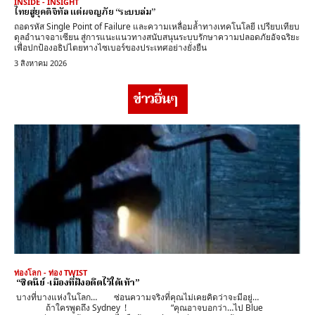
INSIDE - INSIGHT
ไทยสู่ยุคดิจิทัล แต่ผจญภัย “ระบบล่ม”
ถอดรหัส Single Point of Failure และความเหลื่อมล้ำทางเทคโนโลยี เปรียบเทียบ
ดุลอำนาจอาเซียน สู่การแนะแนวทางสนับสนุนระบบรักษาความปลอดภัยอัจฉริยะ
เพื่อปกป้องอธิปไตยทางไซเบอร์ของประเทศอย่างยั่งยืน
3 สิงหาคม 2026
ข่าวอื่นๆ
ท่องโลก - ท่อง TWIST
“ซิดนีย์ -เมืองที่ฝังอดีตไว้ใต้เท้า”
บางที่บางแห่งในโลก… ซ่อนความจริงที่คุณไม่เคยคิดว่าจะมีอยู่…
ถ้าใครพูดถึง Sydney ! “คุณอาจบอกว่า…ไป Blue