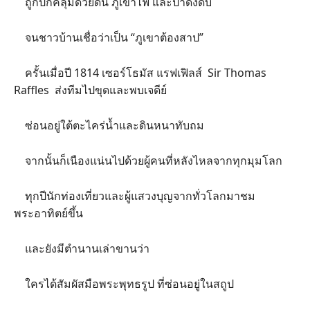
ถูกปกคลุมด้วยดิน ภูเขาไฟ และป่าดงดิบ
จนชาวบ้านเชื่อว่าเป็น “ภูเขาต้องสาป”
ครั้นเมื่อปี 1814 เซอร์โธมัส แรฟเฟิลส์ Sir Thomas
Raffles ส่งทีมไปขุดและพบเจดีย์
ซ่อนอยู่ใต้ตะไคร่น้ำและดินหนาทับถม
จากนั้นก็เนืองแน่นไปด้วยผู้คนที่หลังไหลจากทุกมุมโลก
ทุกปีนักท่องเที่ยวและผู้แสวงบุญจากทั่วโลกมาชม
พระอาทิตย์ขึ้น
และยังมีตำนานเล่าขานว่า
ใครได้สัมผัสมือพระพุทธรูป ที่ซ่อนอยู่ในสถูป