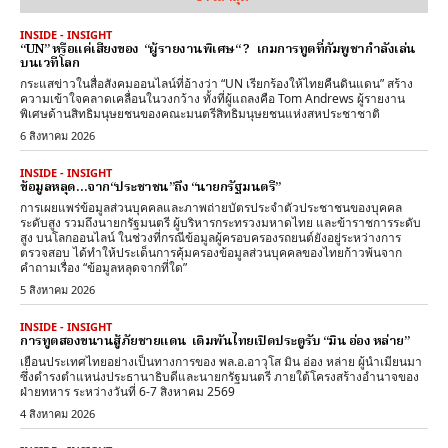
INSIDE - INSIGHT
“UN” หรือแค่เสียงของ “ผู้รายงานพิเศษ“ ? เกมการทูตที่กัมพูชากำลังเล่น
บนเวทีโลก
กระแสข่าวในสื่อสังคมออนไลน์ที่อ้างว่า “UN เรียกร้องให้ไทยคืนดินแดน” สร้าง
ความเข้าใจคลาดเคลื่อนในวงกว้าง ทั้งที่ผู้แถลงคือ Tom Andrews ผู้รายงาน
พิเศษด้านสิทธิมนุษยชนของคณะมนตรีสิทธิมนุษยชนแห่งสหประชาชาติ
6 สิงหาคม 2026
INSIDE - INSIGHT
ข้อมูลหลุด…จาก“ประชาชน”ถึง “นายกรัฐมนตรี”
การเผยแพร่ข้อมูลส่วนบุคคลและภาพถ่ายบัตรประจำตัวประชาชนของบุคคล
ระดับสูง รวมถึงนายกรัฐมนตรี ผู้บริหารกระทรวงมหาดไทย และข้าราชการระดับ
สูง บนโลกออนไลน์ ในช่วงที่กรณีข้อมูลผู้ครอบครองรถยนต์ยังอยู่ระหว่างการ
ตรวจสอบ ได้ทำให้ประเด็นการคุ้มครองข้อมูลส่วนบุคคลของไทยก้าวพ้นจาก
คำถามเรื่อง “ข้อมูลหลุดจากที่ใด”
5 สิงหาคม 2026
INSIDE - INSIGHT
การทูตสองขนานสู้ภัยชายแดน เดิมพันไทยเปิดประตูรับ “มิน อ่อง หล่าย”
เยือนประเทศไทยอย่างเป็นทางการของ พล.อ.อาวุโส มิน อ่อง หล่าย ผู้นำเมียนมา
ซึ่งดำรงตำแหน่งประธานาธิบดีและนายกรัฐมนตรี ภายใต้โครงสร้างอำนาจของ
ฝ่ายทหาร ระหว่างวันที่ 6-7 สิงหาคม 2569
4 สิงหาคม 2026