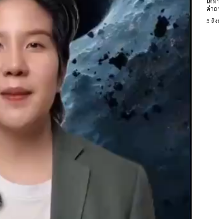
ได้ท
คำถา
5 สิ