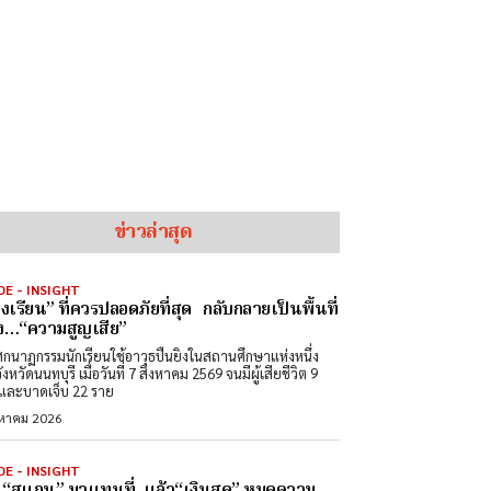
ข่าวล่าสุด
DE - INSIGHT
องเรียน” ที่ควรปลอดภัยที่สุด กลับกลายเป็นพื้นที่
ง…“ความสูญเสีย”
ศกนาฏกรรมนักเรียนใช้อาวุธปืนยิงในสถานศึกษาแห่งหนึ่ง
วัดนนทบุรี เมื่อวันที่ 7 สิงหาคม 2569 จนมีผู้เสียชีวิต 9
และบาดเจ็บ 22 ราย
งหาคม 2026
DE - INSIGHT
่อ “สแกน” มาแทนที่ แล้ว“เงินสด” หมดความ