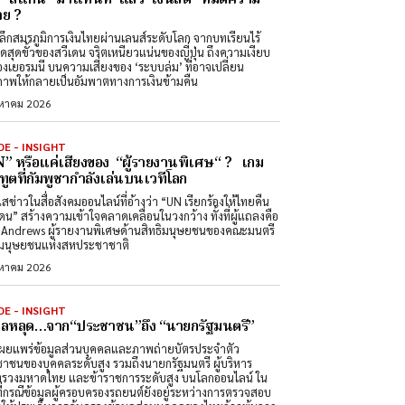
ย ?
ลึกสมรภูมิการเงินไทยผ่านเลนส์ระดับโลก จากบทเรียนไร้
สดสุดขั้วของสวีเดน จริตเหนียวแน่นของญี่ปุ่น ถึงความเงียบ
องเยอรมนี บนความเสี่ยงของ ‘ระบบล่ม’ ที่อาจเปลี่ยน
ภาพให้กลายเป็นอัมพาตทางการเงินข้ามคืน
งหาคม 2026
DE - INSIGHT
” หรือแค่เสียงของ “ผู้รายงานพิเศษ“ ? เกม
ทูตที่กัมพูชากำลังเล่นบนเวทีโลก
สข่าวในสื่อสังคมออนไลน์ที่อ้างว่า “UN เรียกร้องให้ไทยคืน
ดน” สร้างความเข้าใจคลาดเคลื่อนในวงกว้าง ทั้งที่ผู้แถลงคือ
Andrews ผู้รายงานพิเศษด้านสิทธิมนุษยชนของคณะมนตรี
ิมนุษยชนแห่งสหประชาชาติ
งหาคม 2026
DE - INSIGHT
มูลหลุด…จาก“ประชาชน”ถึง “นายกรัฐมนตรี”
ผยแพร่ข้อมูลส่วนบุคคลและภาพถ่ายบัตรประจำตัว
าชนของบุคคลระดับสูง รวมถึงนายกรัฐมนตรี ผู้บริหาร
รวงมหาดไทย และข้าราชการระดับสูง บนโลกออนไลน์ ใน
ที่กรณีข้อมูลผู้ครอบครองรถยนต์ยังอยู่ระหว่างการตรวจสอบ