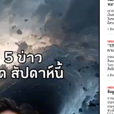
หมา
เจาะ
เงิน
งันข
อิสร
7 สิ
INSI
“UN
การ
กระแ
ดินแ
Tom 
สิทธ
6 สิ
INSI
ข้อ
การเ
ประช
กระท
ช่วง