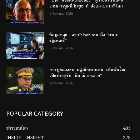
“UN” หรือแค่เสียงของ “ผู้รายงานพิเศษ“ ?
เกมการทูตที่กัมพูชากำลังเล่นบนเวทีโลก
6 สิงหาคม 2026
ข้อมูลหลุด…จาก“ประชาชน”ถึง “นายก
รัฐมนตรี”
5 สิงหาคม 2026
การทูตสองขนานสู้ภัยชายแดน เดิมพันไทย
เปิดประตูรับ “มิน อ่อง หล่าย”
4 สิงหาคม 2026
POPULAR CATEGORY
ข่าวรอบโลก
405
INSIDE - INSIGHT
378