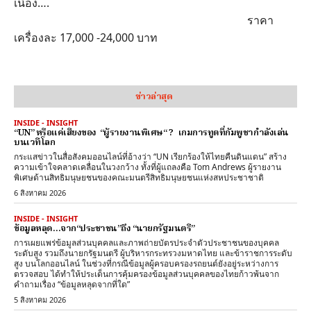
เนื่อง….
ราคา
เครื่องละ 17,000 -24,000 บาท
ข่าวล่าสุด
INSIDE - INSIGHT
“UN” หรือแค่เสียงของ “ผู้รายงานพิเศษ“ ? เกมการทูตที่กัมพูชากำลังเล่น
บนเวทีโลก
กระแสข่าวในสื่อสังคมออนไลน์ที่อ้างว่า “UN เรียกร้องให้ไทยคืนดินแดน” สร้าง
ความเข้าใจคลาดเคลื่อนในวงกว้าง ทั้งที่ผู้แถลงคือ Tom Andrews ผู้รายงาน
พิเศษด้านสิทธิมนุษยชนของคณะมนตรีสิทธิมนุษยชนแห่งสหประชาชาติ
6 สิงหาคม 2026
INSIDE - INSIGHT
ข้อมูลหลุด…จาก“ประชาชน”ถึง “นายกรัฐมนตรี”
การเผยแพร่ข้อมูลส่วนบุคคลและภาพถ่ายบัตรประจำตัวประชาชนของบุคคล
ระดับสูง รวมถึงนายกรัฐมนตรี ผู้บริหารกระทรวงมหาดไทย และข้าราชการระดับ
สูง บนโลกออนไลน์ ในช่วงที่กรณีข้อมูลผู้ครอบครองรถยนต์ยังอยู่ระหว่างการ
ตรวจสอบ ได้ทำให้ประเด็นการคุ้มครองข้อมูลส่วนบุคคลของไทยก้าวพ้นจาก
คำถามเรื่อง “ข้อมูลหลุดจากที่ใด”
5 สิงหาคม 2026