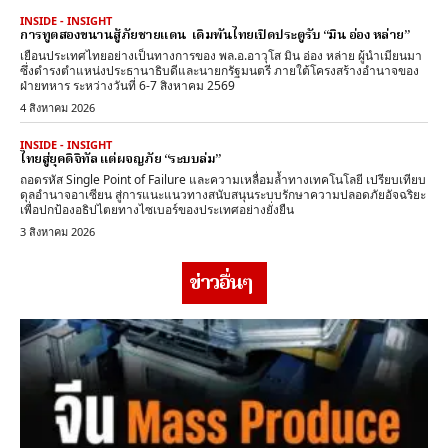
INSIDE - INSIGHT
การทูตสองขนานสู้ภัยชายแดน เดิมพันไทยเปิดประตูรับ “มิน อ่อง หล่าย”
เยือนประเทศไทยอย่างเป็นทางการของ พล.อ.อาวุโส มิน อ่อง หล่าย ผู้นำเมียนมา
ซึ่งดำรงตำแหน่งประธานาธิบดีและนายกรัฐมนตรี ภายใต้โครงสร้างอำนาจของ
ฝ่ายทหาร ระหว่างวันที่ 6-7 สิงหาคม 2569
4 สิงหาคม 2026
INSIDE - INSIGHT
ไทยสู่ยุคดิจิทัล แต่ผจญภัย “ระบบล่ม”
ถอดรหัส Single Point of Failure และความเหลื่อมล้ำทางเทคโนโลยี เปรียบเทียบ
ดุลอำนาจอาเซียน สู่การแนะแนวทางสนับสนุนระบบรักษาความปลอดภัยอัจฉริยะ
เพื่อปกป้องอธิปไตยทางไซเบอร์ของประเทศอย่างยั่งยืน
3 สิงหาคม 2026
ข่าวอื่นๆ