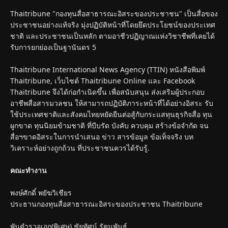
Thaitribune "กองทุนสื่อสาธารณะอิสระของประชาชน" เป็นสื่อของ
ประชาชนอย่างแท้จริง มุ่งปฏิบัติหน้าที่โดยยึดประโยชน์ของประเทศ
ชาติ และประชาชนเป็นหลัก ตามอาชีวปฏิญาณแห่งวิชาชีพที่เคยได้
รับการยกย่องเป็นฐานันดร 5
Thaitribune International News Agency (TTIN) หนังสือพิมพ์
Thaitribune, เว็บไซต์ Thaitribune Online และ Facebook
Thaitribune จึงได้ก่อกำเนิดขึ้น เพื่อสนับสนุน ส่งเสริมผู้ประกอบ
อาชีพสื่อสารมวลชน ให้สามารถปฏิบัติภาระหน้าที่ได้อย่างอิสระ รับ
ใช้ประเทศชาติและสังคมไทยหยัดยืนต่อสู้กับกระแสทุนธุรกิจสื่อ ทุน
ผูกขาด ทุนนิยมข้ามชาติ ที่บีบรัด บังคับ ควบคุม สร้างข้อจำกัด จน
สื่อฯขาดอิสระในการนำเสนอ ข่าว สารข้อมูล ข้อเท็จจริง บท
วิเคราะห์อย่างถูกถ้วน ที่ประชาชนควรได้รับรู้.
คณะทำงาน
พงษ์ศักดิ์ พยัฆวิเชียร
ประธานกองทุนสื่อสาธารณะอิสระของประชาชน Thaitribune
พันตำรวจเอก(พิเศษ) ชัยทัศน์ รัตนพันธุ์