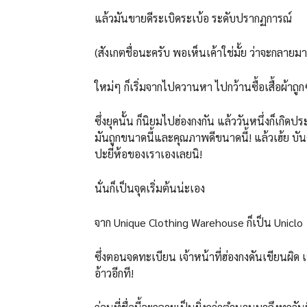
แล้วมันขายดีระเบิดระเบ้อ ระดับปรากฏการณ์
(สังเกตชื่อนะครับ พอเห็นเค้าใช่มั้ย ว่าจะกลายมา
ใหม่ๆ ก็เริ่มจากไปควานหา ไปกว้านซื้อเสื้อผ้าถ
ซึ่งยุคนั้น ก็นิยมไปฮ่องกงกัน แล้ววันหนึ่งก็เกิด
มันถูกขนาดนี้และคุณภาพดีขนาดนี้! แล้วเฮ้ย บั
ปะยี่ห้อของเราเองเลยนิ!
นั่นก็เป็นจุดเริ่มต้นน่ะเอง
จาก Unique Clothing Warehouse ก็เป็น Uniclo
ซึ่งตอนจดทะเบียน เจ้าหน้าที่ฮ่องกงดันเขียนผิด
อ้าวอีกที!