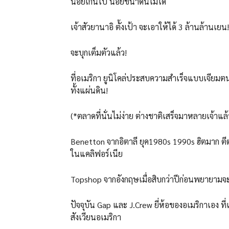
น้อยเกินไป น้อยขนาดนี้ไม่ได้
เจ้าสัวยานาอิ ตั้งเป้า จะเอาให้ได้ 3 ล้านล้านเยน
จะบุกเต็มตัวแล้ว!
ที่อเมริกา ยูนิโคล่ประสบความสำเร็จแบบเจียมตน 
ทั้งแผ่นดิน!
(*ตลาดที่นั่นไม่ง่าย ต่างชาติเสร็จมาหลายเจ้าแล้
Benetton จากอิตาลี ยุค1980s 1990s ฮิตมาก ตีตล
ในแคลิฟอร์เนีย
Topshop จากอังกฤษเมื่อสิบกว่าปีก่อนพยายามจะร
ปัจจุบัน Gap และ J.Crew ยี่ห้อของอเมริกาเอง ท
สังเวียนอเมริกา