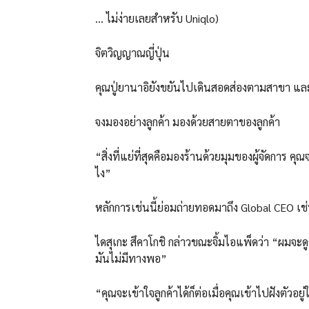
… ไม่ง่ายเลยสำหรับ Uniqlo)
จิตวิญญาณญี่ปุ่น
คุณปู่ยานาอิยังขยันไปเดินสอดส่องตามสาขา และจ้ำ
จงมองอย่างลูกค้า มองด้วยสายตาของลูกค้า
“สิ่งที่แย่ที่สุดคือมองร้านด้วยมุมของผู้จัดการ คุ
ไง”
หลักการเช่นนี้ย่อมถ่ายทอดมาถึง Global CEO เช่
ไดสุเกะ สึคาโกชิ กล่าวขณะจิ้มไอแพ็ดว่า “ผมจะด
มันไม่มีทางพอ”
“คุณจะเข้าใจลูกค้าได้ก็ต่อเมื่อคุณเข้าไปฝังตัวอ