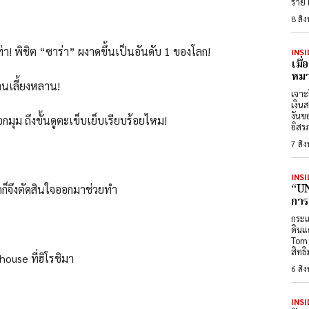
ราย 
8 สิ
่า! พิชิต “ซาร่า” ผงาดขึ้นเป็นอันดับ 1 ของโลก!
INSI
เมื
หมา
บ้านเลี้ยงหลาน!
เจาะ
เงิน
งันข
มุม ถึงขั้นดูตะเข็บเย็บเรียบร้อยไหม!
อิสร
7 สิ
INSI
“UN
ักก็จึงตัดสินใจออกมาช่วยทำ
การ
กระแ
ดินแ
Tom 
สิทธ
ouse ที่ฮิโรชิมา
6 สิ
INSI