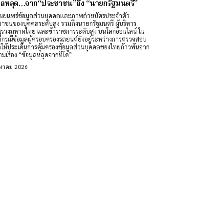
มูลหลุด…จาก“ประชาชน”ถึง “นายกรัฐมนตรี”
ผยแพร่ข้อมูลส่วนบุคคลและภาพถ่ายบัตรประจำตัว
าชนของบุคคลระดับสูง รวมถึงนายกรัฐมนตรี ผู้บริหาร
รวงมหาดไทย และข้าราชการระดับสูง บนโลกออนไลน์ ใน
ที่กรณีข้อมูลผู้ครอบครองรถยนต์ยังอยู่ระหว่างการตรวจสอบ
ำให้ประเด็นการคุ้มครองข้อมูลส่วนบุคคลของไทยก้าวพ้นจาก
มเรื่อง “ข้อมูลหลุดจากที่ใด”
งหาคม 2026