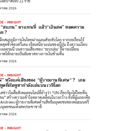
และบาดเจ็บ 22 ราย
งหาคม 2026
DE - INSIGHT
่อ “สแกน” มาแทนที่ แล้ว“เงินสด” หมดความ
ย ?
ลึกสมรภูมิการเงินไทยผ่านเลนส์ระดับโลก จากบทเรียนไร้
สดสุดขั้วของสวีเดน จริตเหนียวแน่นของญี่ปุ่น ถึงความเงียบ
องเยอรมนี บนความเสี่ยงของ ‘ระบบล่ม’ ที่อาจเปลี่ยน
ภาพให้กลายเป็นอัมพาตทางการเงินข้ามคืน
งหาคม 2026
DE - INSIGHT
” หรือแค่เสียงของ “ผู้รายงานพิเศษ“ ? เกม
ทูตที่กัมพูชากำลังเล่นบนเวทีโลก
สข่าวในสื่อสังคมออนไลน์ที่อ้างว่า “UN เรียกร้องให้ไทยคืน
ดน” สร้างความเข้าใจคลาดเคลื่อนในวงกว้าง ทั้งที่ผู้แถลงคือ
Andrews ผู้รายงานพิเศษด้านสิทธิมนุษยชนของคณะมนตรี
ิมนุษยชนแห่งสหประชาชาติ
งหาคม 2026
DE - INSIGHT