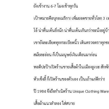
ยังเข้างาน 6-7 โมงเช้าทุกวัน
เป้าหมายคือบุกอเมริกา! เพิ่มยอดขายทั่วโลก 3 เท
โอ้ น่าตื่นเต้นยิ่งนัก น่าตื่นเต้นเกินกว่าจะนั่งอยู่
เขายังละเอียดทุกกระเบียดนิ้ว เดินตรวจตราทุกซอก
สมัยละอ่อน ก็เป็นมนุษย์เงินเดือนมาก่อน
พอดีปะป๊าเปิดร้านขายเสื้อผ้าในเมืองอูเบะ สักพ
หัวเซ็งลี้ ก็เปิดร้านของตัวเอง เป็นเถ้าแก่ดีกว่า!
ปี 1984 จึงถือกำเนิดร้าน Unique Clothing Wareh
เสื้อผ้าแนวลำลอง ใส่สบาย