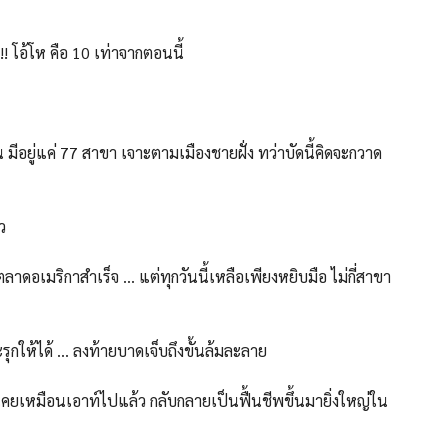
!!! โอ้โห คือ 10 เท่าจากตอนนี้
มีอยู่แค่ 77 สาขา เจาะตามเมืองชายฝั่ง ทว่าบัดนี้คิดจะกวาด
ว
าดอเมริกาสำเร็จ … แต่ทุกวันนี้เหลือเพียงหยิบมือ ไม่กี่สาขา
ุกให้ได้ … ลงท้ายบาดเจ็บถึงขั้นล้มละลาย
ี่เคยเหมือนเอาท์ไปแล้ว กลับกลายเป็นฟื้นชีพขึ้นมายิ่งใหญ่ใน