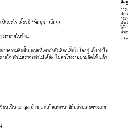
ข้อ
การเ
ประช
กระท
เป็นอะไร เดี๋ยวมี “หักมุม” เล็กๆ)
ช่วง
ได้ท
คำถา
ูกๆ มาขายในร้าน
5 สิ
ประกายความคิดขึ้น ขณะที่เขากำลังเลือกเสื้อโปโลอยู่ เฮ้ย ทำไม
นดาลใจ ทำไมเราจะทำไม่ได้ล่ะ! ไม่หาโรงงานมาผลิตให้ แล้ว
 เขียนเป็น Uniqlo อ้าว! แต่เถ้าแก่ยานาอิก็ปล่อยเลยตามเลย