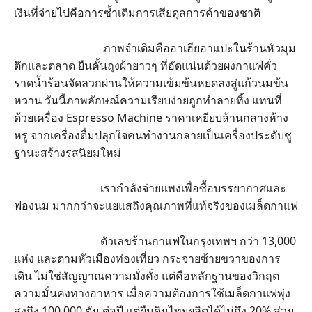
เงินที่จ่ายไปคือการซ้ำเติมการเสียดุลการค้าของชาติ
ภาพจำเดิมคืออาเฮียอาแปะในร้านหัวมุม
ตึกและตลาด ยืนคั้นถุงผ้ายาวๆ ที่อัดแน่นด้วยผงกาแฟคั่ว
ราดน้ำร้อนจัดลวกผ่านให้ความเข้มข้นหยดลงสู่แก้วนมข้น
หวาน วันนี้ภาพลักษณ์ความเรียบง่ายถูกทำลายทิ้ง แทนที่
ด้วยเครื่อง Espresso Machine ราคาเหยียบล้านกลางห้าง
หรู จากเครื่องดื่มปลุกใจคนทำงานกลายเป็นเครื่องประดับชู
ฐานะสร้างรสนิยมใหม่
เรากำลังจ่ายแพงเพื่อซื้อบรรยากาศและ
ฟองนม มากกว่าจะแยแสถึงคุณภาพที่แท้จริงของเมล็ดกาแฟ
ตัวเลขร้านกาแฟในกรุงเทพฯ กว่า 13,000
แห่ง และตามหัวเมืองท่องเที่ยว กระจายซ้ายขวาของการ
เดิน ไม่ใช่สัญญาณความมั่งคั่ง แต่คือหลักฐานของวิกฤต
ความมั่นคงทางอาหาร เมื่อความต้องการใช้เมล็ดกาแฟพุ่ง
สูงถึง 100,000 ตัน ต่อปี แต่ผืนดินไทยผลิตได้ไม่ถึง 20% ส่วน