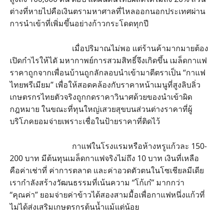
ต่างที่หายไปคือเงินตรามหาศาลที่ไหลออกนอกประเทศผ่าน
การนำเข้าที่เพิ่มขึ้นอย่างก้าวกระโดดทุกปี
เมื่อปริมาณไม่พอ แต่ร้านค้ามากมายต้อง
เปิดกำไรให้ไดั มหากาพย์การสวมสิทธิ์จึงเกิดขึ้น เมล็ดกาแฟ
ราคาถูกจากเพื่อนบ้านถูกลักลอบนำเข้ามาตีตราเป็น “กาแฟ
ไทยพรีเมียม” เพื่อให้สอดคล้องกับราคาหน้าเมนูที่สูงลิบลิ่ว
เกษตรกรไทยตัวจริงถูกกดราคาวินาศด้วยของนำเข้าผิด
กฎหมาย ในขณะที่ทุนใหญ่เสวยสุขบนส่วนต่างราคาที่ผู้
บริโภคยอมจ่ายเพราะเชื่อในป้ายราคาที่ติดไว้
กาแฟในโรงแรมหรือห้างหรูแก้วละ 150-
200 บาท มีต้นทุนเมล็ดกาแฟจริงไม่ถึง 10 บาท เงินที่เหลือ
คือค่าเช่าที่ ค่าการตลาด และค่าอวดตัวตนในโซเชียลมีเดีย
เรากำลังสร้างวัฒนธรรมที่เน้นความ “โก้เก๋” มากกว่า
“คุณค่า” ยอมจ่ายค่าข้าวได้สองสามมื้อเพื่อกาแฟหนึ่งแก้วที่
ไม่ได้ส่งเสริมเกษตรกรต้นน้ำแม้แต่น้อย