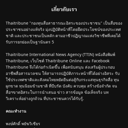
เกี่ยวกับเรา
Thaitribune "กองทุนสื่อสาธารณะอิสระของประชาชน" เป็นสื่อของ
ประชาชนอย่างแท้จริง มุ่งปฏิบัติหน้าที่โดยยึดประโยชน์ของประเทศ
ชาติ และประชาชนเป็นหลัก ตามอาชีวปฏิญาณแห่งวิชาชีพที่เคยได้
รับการยกย่องเป็นฐานันดร 5
Thaitribune International News Agency (TTIN) หนังสือพิมพ์
Thaitribune, เว็บไซต์ Thaitribune Online และ Facebook
Thaitribune จึงได้ก่อกำเนิดขึ้น เพื่อสนับสนุน ส่งเสริมผู้ประกอบ
อาชีพสื่อสารมวลชน ให้สามารถปฏิบัติภาระหน้าที่ได้อย่างอิสระ รับ
ใช้ประเทศชาติและสังคมไทยหยัดยืนต่อสู้กับกระแสทุนธุรกิจสื่อ ทุน
ผูกขาด ทุนนิยมข้ามชาติ ที่บีบรัด บังคับ ควบคุม สร้างข้อจำกัด จน
สื่อฯขาดอิสระในการนำเสนอ ข่าว สารข้อมูล ข้อเท็จจริง บท
วิเคราะห์อย่างถูกถ้วน ที่ประชาชนควรได้รับรู้.
คณะทำงาน
พงษ์ศักดิ์ พยัฆวิเชียร