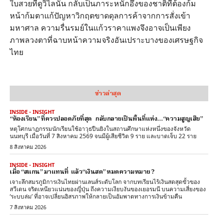
ใบสวยที่ดูวิไลนั้น กลับเป็นภาระหนักอึ้งของชาติที่ต้องก้ม
หน้าก้มตาแก้ปัญหาวิกฤตขาดดุลการค้าจากการสั่งเข้า
มหาศาล ความรื่นรมย์ในแก้วราคาแพงจึงอาจเป็นเพียง
ภาพลวงตาที่ฉาบหน้าความจริงอันเปราะบางของเศรษฐกิจ
ไทย
ข่าวล่าสุด
INSIDE - INSIGHT
“ห้องเรียน” ที่ควรปลอดภัยที่สุด กลับกลายเป็นพื้นที่แห่ง…“ความสูญเสีย”
หตุโศกนาฏกรรมนักเรียนใช้อาวุธปืนยิงในสถานศึกษาแห่งหนึ่งของจังหวัด
นนทบุรี เมื่อวันที่ 7 สิงหาคม 2569 จนมีผู้เสียชีวิต 9 ราย และบาดเจ็บ 22 ราย
8 สิงหาคม 2026
INSIDE - INSIGHT
เมื่อ “สแกน” มาแทนที่ แล้ว“เงินสด” หมดความหมาย ?
เจาะลึกสมรภูมิการเงินไทยผ่านเลนส์ระดับโลก จากบทเรียนไร้เงินสดสุดขั้วของ
สวีเดน จริตเหนียวแน่นของญี่ปุ่น ถึงความเงียบงันของเยอรมนี บนความเสี่ยงของ
‘ระบบล่ม’ ที่อาจเปลี่ยนอิสรภาพให้กลายเป็นอัมพาตทางการเงินข้ามคืน
7 สิงหาคม 2026