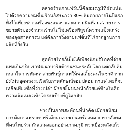
ตลาดร้านกาแฟวันนี้คือสมรภูมิที่อัดแน่น
ไปด้วยความขมขื่น ร้านอิสระกว่า 80% ล้มตายภายในปีแรก
ทิ้งไว้เพียงซากเครื่องชงแพงๆ และความฝันที่ล่มสลาย การ
ขยายตัวของจำนวนร้านไม่ใช่เครื่องพิสูจน์ความแข็งแกร่ง
ของอุตสาหกรรม แต่คือการวิ่งตามแฟชั่นที่ไร้รากฐานการ
ผลิตที่ยั่งยืน
สุดท้ายไทยก็เป็นได้เพียงนักบริโภคที่จ่าย
แพงเกินจริง เราพัฒนาบาริสต้าจนชนะระดับโลก แต่กลับล้ม
เหลวในการพัฒนาสายพันธุ์กาแฟให้พอเลี้ยงคนในชาติ หาก
ยังไม่หยุดหลงระเริงกับภาพลักษณ์จอมปลอม กาแฟไทยก็จะ
เหลือเพียงชื่อที่ว่างเปล่า มีรอยยิ้มบนหน้าถ้วยแต่ข้างในคือ
ความล้มเหลวเชิงโครงสร้างที่กู่ไม่กลับ
ช่างเป็นภาพสะท้อนที่น่าคิด เมื่อรสนิยม
การดื่มกาแฟราคาพรีเมียมกลายเป็นเครื่องหมายทางสังคม
ที่คนไทยร่วมกันแสดงออกอย่างภาคภูมิ ทว่าเบื้องหลังแก้ว