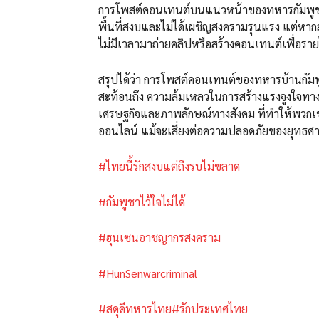
การโพสต์คอนเทนต์บนแนวหน้าของทหารกัมพูชาเป
พื้นที่สงบและไม่ได้เผชิญสงครามรุนแรง แต่หาก
ไม่มีเวลามาถ่ายคลิปหรือสร้างคอนเทนต์เพื่อราย
สรุปได้ว่า การโพสต์คอนเทนต์ของทหารบ้านกัมพู
สะท้อนถึง ความล้มเหลวในการสร้างแรงจูงใจท
เศรษฐกิจและภาพลักษณ์ทางสังคม ที่ทำให้พวกเข
ออนไลน์ แม้จะเสี่ยงต่อความปลอดภัยของยุทธศ
#ไทยนี้รักสงบแต่ถึงรบไม่ขลาด
#กัมพูชาไว้ใจไม่ได้
#ฮุนเซนอาชญากรสงคราม
#HunSenwarcriminal
#สดุดีทหารไทย
#รักประเทศไทย