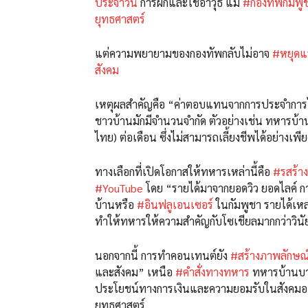
ประจำวัน
การฝึกและใช้อาวุธ แม้
#กองทัพกัมพู
ยุทธศาสตร์
แต่ความพยายามของกองทัพกลับไม่อาจ
#หยุดแร
สังคม
เหตุผลสำคัญคือ “ค่าตอบแทนจากการประจำการไม่
ชาวบ้านมักมีจำนวนจำกัด ตัวอย่างเช่น ทหารบ้
ไทย) ต่อเดือน ซึ่งไม่สามารถเลี้ยงชีพได้อย่างเพ
ทางเลือกที่เปิดโอกาสให้ทหารเหล่านี้คือ
#รสร้า
#YouTube
โดย “รายได้มาจากยอดวิว ยอดไลค์ ก
บ้านหรือ
#อินฟลูเอนเซอร์
ในกัมพูชา รายได้เหล่
ทำให้ทหารให้ความสำคัญกับโซเชียลมากกว่าวิน
นอกจากนี้ การทำคอนเทนต์ยัง
#สร้างภาพลักษณ์ว
และสังคม” เหนือ
#คำสั่งทางทหาร
ทหารบ้านบา
ประโยชน์ทางการเงินและความยอมรับในสังคมออน
ยุทธศาสตร์