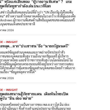
” หรือแค่เสียงของ “ผู้รายงานพิเศษ“ ? เกม
ทูตที่กัมพูชากำลังเล่นบนเวทีโลก
สข่าวในสื่อสังคมออนไลน์ที่อ้างว่า “UN เรียกร้องให้ไทยคืน
ดน” สร้างความเข้าใจคลาดเคลื่อนในวงกว้าง ทั้งที่ผู้แถลงคือ
Andrews ผู้รายงานพิเศษด้านสิทธิมนุษยชนของคณะมนตรี
ิมนุษยชนแห่งสหประชาชาติ
งหาคม 2026
DE - INSIGHT
มูลหลุด…จาก“ประชาชน”ถึง “นายกรัฐมนตรี”
ผยแพร่ข้อมูลส่วนบุคคลและภาพถ่ายบัตรประจำตัว
าชนของบุคคลระดับสูง รวมถึงนายกรัฐมนตรี ผู้บริหาร
รวงมหาดไทย และข้าราชการระดับสูง บนโลกออนไลน์ ใน
ที่กรณีข้อมูลผู้ครอบครองรถยนต์ยังอยู่ระหว่างการตรวจสอบ
ำให้ประเด็นการคุ้มครองข้อมูลส่วนบุคคลของไทยก้าวพ้นจาก
มเรื่อง “ข้อมูลหลุดจากที่ใด”
งหาคม 2026
DE - INSIGHT
ทูตสองขนานสู้ภัยชายแดน เดิมพันไทยเปิด
ูรับ “มิน อ่อง หล่าย”
นประเทศไทยอย่างเป็นทางการของ พล.อ.อาวุโส มิน อ่อง
ย ผู้นำเมียนมา ซึ่งดำรงตำแหน่งประธานาธิบดีและนายก