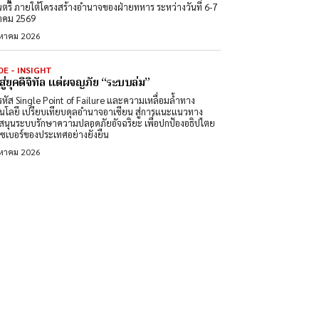
นตรี ภายใต้โครงสร้างอำนาจของฝ่ายทหาร ระหว่างวันที่ 6-7
าคม 2569
งหาคม 2026
DE - INSIGHT
สู่ยุคดิจิทัล แต่ผจญภัย “ระบบล่ม”
หัส Single Point of Failure และความเหลื่อมล้ำทาง
นโลยี เปรียบเทียบดุลอำนาจอาเซียน สู่การแนะแนวทาง
สนุนระบบรักษาความปลอดภัยอัจฉริยะ เพื่อปกป้องอธิปไตย
ซเบอร์ของประเทศอย่างยั่งยืน
งหาคม 2026