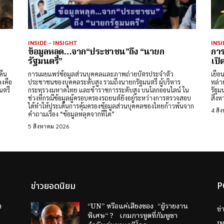
INSIDE - INSIGHT
INSI
?
ข้อมูลหลุด…จาก“ประชาชน”ถึง “นายก
การ
รัฐมนตรี”
เปิ
คืน
การเผยแพร่ข้อมูลส่วนบุคคลและภาพถ่ายบัตรประจำตัว
เยือ
ลงคือ
ประชาชนของบุคคลระดับสูง รวมถึงนายกรัฐมนตรี ผู้บริหาร
หล่า
นตรี
กระทรวงมหาดไทย และข้าราชการระดับสูง บนโลกออนไลน์ ใน
รัฐม
ช่วงที่กรณีข้อมูลผู้ครอบครองรถยนต์ยังอยู่ระหว่างการตรวจสอบ
สิงห
ได้ทำให้ประเด็นการคุ้มครองข้อมูลส่วนบุคคลของไทยก้าวพ้นจาก
4 สิ
คำถามเรื่อง “ข้อมูลหลุดจากที่ใด”
5 สิงหาคม 2026
ข่าวยอดนิยม
P
ง
“UN” หรือแค่เสียงของ “ผู้รายงาน
ข่
พิเศษ“ ? เกมการทูตที่กัมพูชา