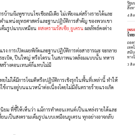
รัฐม
สิงห
านกัมพูชาบนโซเชียลมีเดีย ไม่เพียงแต่สร้างรายได้และ
4 สิ
เผยตำแหน่งยุทธศาสตร์และฐานปฏิบัติการสำคัญ ของพวกเขา
ู้รบเต็มรูปแบบเหมือน
#สงครามรัสเซีย_ยูเครน
ผลลัพธ์คงต่าง
INSI
ไทย
ถอดร
เทคโ
ย้งรุนแรง การเปิดเผยพิกัดและฐานปฏิบัติการต่อสาธารณะ จะกลาย
สนับ
ทางไ
น ระเบิด, ปืนใหญ่ หรือโดรน ในสภาพแวดล้อมแบบนั้น ทหาร
าสสร้างคอนเทนต์ก็แทบไม่มี
3 สิ
ไม่ได้มีการโจมตีหรือปฏิบัติการเชิงรุกในพื้นที่เหล่านี้ ทำให้
ช้งานอยู่บนแนวหน้าต่อเนื่องโดยไม่มีอันตรายร้ายแรงเกิด
ยอดนิยม ที่ชี้ให้เห็นว่า แม้การทำคอนเทนต์เป็นแหล่งรายได้และ
ลี่ยนเป็นสงครามเต็มรูปแบบเหมือนยูเครน ทุกอย่างอาจกลับ