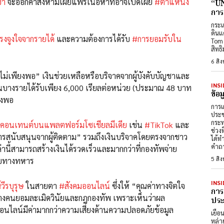
ชา
จะออกคำสั่งห้ามเผยแพร่เนื้อหาที่อาจเปิดเผย
#ตำแหน่ง
“UN
การ
กระแ
ดินแ
งจูงใจจากรายได้
และความต้องการได้รับ
#การยอมรับใน
Tom 
สิทธ
6 สิ
เพียงพอ” เงินช่วยเหลือหรือบริจาคจากผู้บังคับบัญชาและ
INSI
านบางรายได้รับเพียง 6,000 เรียลต่อหน่วย (ประมาณ 48 บาท
ข้อ
ียงพอ
การเ
ประช
กระท
งคอนเทนต์บนแพลตฟอร์มโซเชียลมีเดีย
เช่น
#TikTok
และ
ช่วง
ารสนับสนุนจากผู้ติดตาม” รวมถึงเงินบริจาคโดยตรงจากชาว
ได้ท
คำถา
านี้สามารถสร้างเงินได้รวดเร็วและมากกว่าที่กองทัพจ่าย
5 สิ
ัยทางทหาร
INSI
ีรบุรุษ
ในสายตา
#สังคมออนไลน์
ซึ่งให้ “คุณค่าทางจิตใจ
การ
งคนยอมละเมิดวินัยและกฎกองทัพ เพราะเห็นว่าผล
ประต
ไลน์มีค่ามากกว่าความเสี่ยงด้านความปลอดภัยข้อมูล
เยือ
หล่า