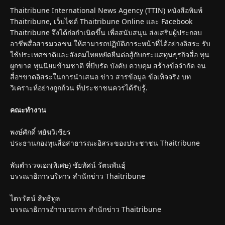
Thaitribune International News Agency (TTIN) หนังสือพิมพ์
Thaitribune, เว็บไซต์ Thaitribune Online และ Facebook
Thaitribune จึงได้ก่อกำเนิดขึ้น เพื่อสนับสนุน ส่งเสริมผู้ประกอบ
อาชีพสื่อสารมวลชน ให้สามารถปฏิบัติภาระหน้าที่ได้อย่างอิสระ รับ
ใช้ประเทศชาติและสังคมไทยหยัดยืนต่อสู้กับกระแสทุนธุรกิจสื่อ ทุน
ผูกขาด ทุนนิยมข้ามชาติ ที่บีบรัด บังคับ ควบคุม สร้างข้อจำกัด จน
สื่อฯขาดอิสระในการนำเสนอ ข่าว สารข้อมูล ข้อเท็จจริง บท
วิเคราะห์อย่างถูกถ้วน ที่ประชาชนควรได้รับรู้.
คณะทำงาน
พงษ์ศักดิ์ พยัฆวิเชียร
ประธานกองทุนสื่อสาธารณะอิสระของประชาชน Thaitribune
พันตำรวจเอก(พิเศษ) ชัยทัศน์ รัตนพันธุ์
บรรณาธิการบริหาร สำนักข่าว Thaitribune
ไตรรัตน์ สิทธิทูล
บรรณาธิการอำานวยการ สำนักข่าว Thaitribune