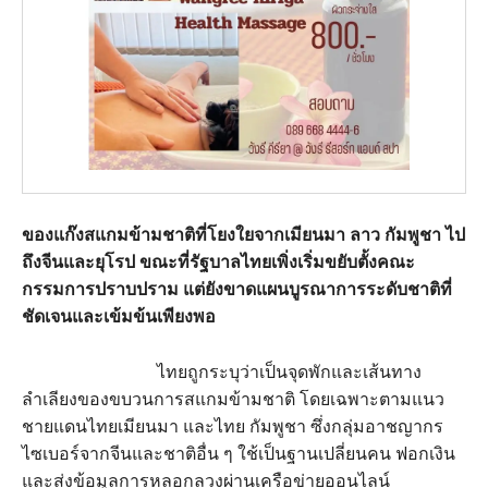
ของแก๊งสแกมข้ามชาติที่โยงใยจากเมียนมา ลาว กัมพูชา ไป
ถึงจีนและยุโรป ขณะที่รัฐบาลไทยเพิ่งเริ่มขยับตั้งคณะ
กรรมการปราบปราม แต่ยังขาดแผนบูรณาการระดับชาติที่
ชัดเจนและเข้มข้นเพียงพอ
ไทยถูกระบุว่าเป็นจุดพักและเส้นทาง
ลำเลียงของขบวนการสแกมข้ามชาติ โดยเฉพาะตามแนว
ชายแดนไทยเมียนมา และไทย กัมพูชา ซึ่งกลุ่มอาชญากร
ไซเบอร์จากจีนและชาติอื่น ๆ ใช้เป็นฐานเปลี่ยนคน ฟอกเงิน
และส่งข้อมูลการหลอกลวงผ่านเครือข่ายออนไลน์