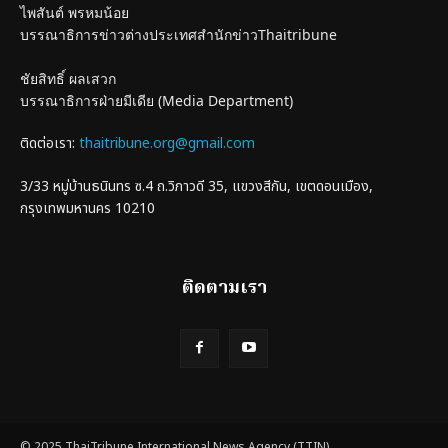
ไพสันต์ พรหมน้อย
บรรณาธิการข่าวต่างประเทศสำนักข่าวThaitribune
ชัยสิทธิ์ ผลเสวก
บรรณาธิการฝ่ายมีเดีย (Media Department)
ติดต่อเรา:
thaitribune.org@gmail.com
3/33 หมู่บ้านธนินทร ซ.4 ถ.วิภาวดี 35, แขวงสีกัน, เขตดอนเมือง,
กรุงเทพมหานคร 10210
ติดตามเรา
© 2025 ThaiTribune International News Agency (TTIN)