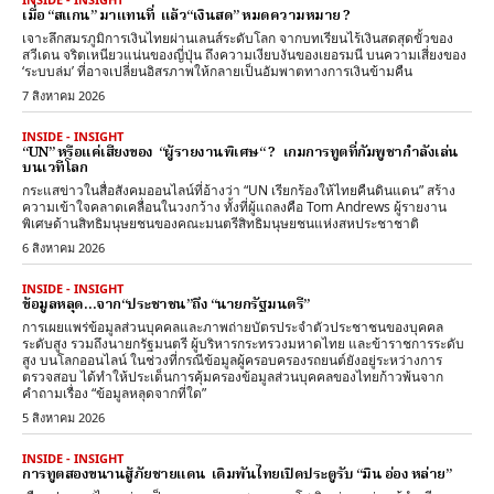
เมื่อ “สแกน” มาแทนที่ แล้ว“เงินสด” หมดความหมาย ?
เจาะลึกสมรภูมิการเงินไทยผ่านเลนส์ระดับโลก จากบทเรียนไร้เงินสดสุดขั้วของ
สวีเดน จริตเหนียวแน่นของญี่ปุ่น ถึงความเงียบงันของเยอรมนี บนความเสี่ยงของ
‘ระบบล่ม’ ที่อาจเปลี่ยนอิสรภาพให้กลายเป็นอัมพาตทางการเงินข้ามคืน
7 สิงหาคม 2026
INSIDE - INSIGHT
“UN” หรือแค่เสียงของ “ผู้รายงานพิเศษ“ ? เกมการทูตที่กัมพูชากำลังเล่น
บนเวทีโลก
กระแสข่าวในสื่อสังคมออนไลน์ที่อ้างว่า “UN เรียกร้องให้ไทยคืนดินแดน” สร้าง
ความเข้าใจคลาดเคลื่อนในวงกว้าง ทั้งที่ผู้แถลงคือ Tom Andrews ผู้รายงาน
พิเศษด้านสิทธิมนุษยชนของคณะมนตรีสิทธิมนุษยชนแห่งสหประชาชาติ
6 สิงหาคม 2026
INSIDE - INSIGHT
ข้อมูลหลุด…จาก“ประชาชน”ถึง “นายกรัฐมนตรี”
การเผยแพร่ข้อมูลส่วนบุคคลและภาพถ่ายบัตรประจำตัวประชาชนของบุคคล
ระดับสูง รวมถึงนายกรัฐมนตรี ผู้บริหารกระทรวงมหาดไทย และข้าราชการระดับ
สูง บนโลกออนไลน์ ในช่วงที่กรณีข้อมูลผู้ครอบครองรถยนต์ยังอยู่ระหว่างการ
ตรวจสอบ ได้ทำให้ประเด็นการคุ้มครองข้อมูลส่วนบุคคลของไทยก้าวพ้นจาก
คำถามเรื่อง “ข้อมูลหลุดจากที่ใด”
5 สิงหาคม 2026
INSIDE - INSIGHT
การทูตสองขนานสู้ภัยชายแดน เดิมพันไทยเปิดประตูรับ “มิน อ่อง หล่าย”