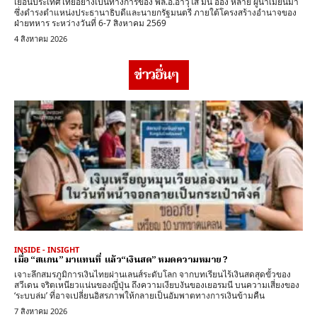
เยือนประเทศไทยอย่างเป็นทางการของ พล.อ.อาวุโส มิน อ่อง หล่าย ผู้นำเมียนมา
ซึ่งดำรงตำแหน่งประธานาธิบดีและนายกรัฐมนตรี ภายใต้โครงสร้างอำนาจของ
ฝ่ายทหาร ระหว่างวันที่ 6-7 สิงหาคม 2569
4 สิงหาคม 2026
ข่าวอื่นๆ
INSIDE - INSIGHT
เมื่อ “สแกน” มาแทนที่ แล้ว“เงินสด” หมดความหมาย ?
เจาะลึกสมรภูมิการเงินไทยผ่านเลนส์ระดับโลก จากบทเรียนไร้เงินสดสุดขั้วของ
สวีเดน จริตเหนียวแน่นของญี่ปุ่น ถึงความเงียบงันของเยอรมนี บนความเสี่ยงของ
‘ระบบล่ม’ ที่อาจเปลี่ยนอิสรภาพให้กลายเป็นอัมพาตทางการเงินข้ามคืน
7 สิงหาคม 2026