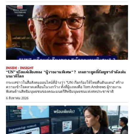
INSIDE - INSIGHT
“UN” หรือแค่เสียงของ “ผู้รายงานพิเศษ“ ? เกมการทูตที่กัมพูชากำลังเล่น
บนเวทีโลก
กระแสข่าวในสื่อสังคมออนไลน์ที่อ้างว่า “UN เรียกร้องให้ไทยคืนดินแดน” สร้าง
ความเข้าใจคลาดเคลื่อนในวงกว้าง ทั้งที่ผู้แถลงคือ Tom Andrews ผู้รายงาน
พิเศษด้านสิทธิมนุษยชนของคณะมนตรีสิทธิมนุษยชนแห่งสหประชาชาติ
6 สิงหาคม 2026