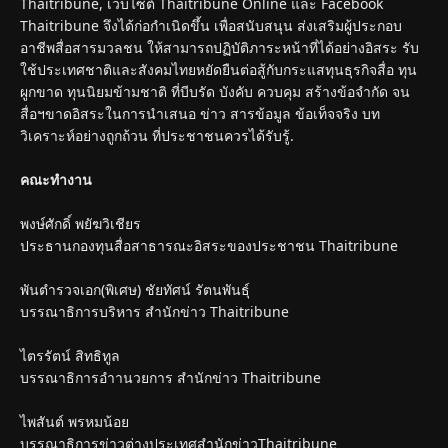
Thaitribune, เว็บไซต์ Thaitribune Online และ Facebook
Thaitribune จึงได้ก่อกำเนิดขึ้น เพื่อสนับสนุน ส่งเสริมผู้ประกอบ
อาชีพสื่อสารมวลชน ให้สามารถปฏิบัติภาระหน้าที่ได้อย่างอิสระ รับ
ใช้ประเทศชาติและสังคมไทยหยัดยืนต่อสู้กับกระแสทุนธุรกิจสื่อ ทุน
ผูกขาด ทุนนิยมข้ามชาติ ที่บีบรัด บังคับ ควบคุม สร้างข้อจำกัด จน
สื่อฯขาดอิสระในการนำเสนอ ข่าว สารข้อมูล ข้อเท็จจริง บท
วิเคราะห์อย่างถูกถ้วน ที่ประชาชนควรได้รับรู้.
คณะทำงาน
พงษ์ศักดิ์ พยัฆวิเชียร
ประธานกองทุนสื่อสาธารณะอิสระของประชาชน Thaitribune
พันตำรวจเอก(พิเศษ) ชัยทัศน์ รัตนพันธุ์
บรรณาธิการบริหาร สำนักข่าว Thaitribune
ไตรรัตน์ สิทธิทูล
บรรณาธิการอำานวยการ สำนักข่าว Thaitribune
ไพสันต์ พรหมน้อย
บรรณาธิการข่าวต่างประเทศสำนักข่าวThaitribune