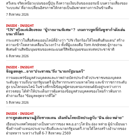
สวีเดน จริตเหนียวแน่นของญี่ปุ่น ถึงความเงียบงันของเยอรมนี บนความเสี่ยงของ
‘ระบบล่ม’ ที่อาจเปลี่ยนอิสรภาพให้กลายเป็นอัมพาตทางการเงินข้ามคืน
7 สิงหาคม 2026
INSIDE - INSIGHT
“UN” หรือแค่เสียงของ “ผู้รายงานพิเศษ“ ? เกมการทูตที่กัมพูชากำลังเล่น
บนเวทีโลก
กระแสข่าวในสื่อสังคมออนไลน์ที่อ้างว่า “UN เรียกร้องให้ไทยคืนดินแดน” สร้าง
ความเข้าใจคลาดเคลื่อนในวงกว้าง ทั้งที่ผู้แถลงคือ Tom Andrews ผู้รายงาน
พิเศษด้านสิทธิมนุษยชนของคณะมนตรีสิทธิมนุษยชนแห่งสหประชาชาติ
6 สิงหาคม 2026
INSIDE - INSIGHT
ข้อมูลหลุด…จาก“ประชาชน”ถึง “นายกรัฐมนตรี”
การเผยแพร่ข้อมูลส่วนบุคคลและภาพถ่ายบัตรประจำตัวประชาชนของบุคคล
ระดับสูง รวมถึงนายกรัฐมนตรี ผู้บริหารกระทรวงมหาดไทย และข้าราชการระดับ
สูง บนโลกออนไลน์ ในช่วงที่กรณีข้อมูลผู้ครอบครองรถยนต์ยังอยู่ระหว่างการ
ตรวจสอบ ได้ทำให้ประเด็นการคุ้มครองข้อมูลส่วนบุคคลของไทยก้าวพ้นจาก
คำถามเรื่อง “ข้อมูลหลุดจากที่ใด”
5 สิงหาคม 2026
INSIDE - INSIGHT
การทูตสองขนานสู้ภัยชายแดน เดิมพันไทยเปิดประตูรับ “มิน อ่อง หล่าย”
เยือนประเทศไทยอย่างเป็นทางการของ พล.อ.อาวุโส มิน อ่อง หล่าย ผู้นำเมียนมา
ซึ่งดำรงตำแหน่งประธานาธิบดีและนายกรัฐมนตรี ภายใต้โครงสร้างอำนาจของ
ฝ่ายทหาร ระหว่างวันที่ 6-7 สิงหาคม 2569