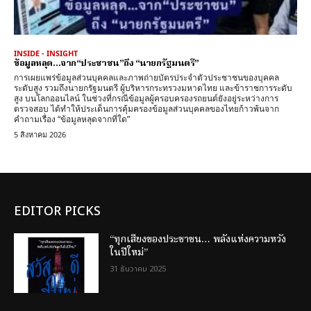
INSIDE - INSIGHT
ข้อมูลหลุด…จาก“ประชาชน”ถึง “นายกรัฐมนตรี”
การเผยแพร่ข้อมูลส่วนบุคคลและภาพถ่ายบัตรประจำตัวประชาชนของบุคคล
ระดับสูง รวมถึงนายกรัฐมนตรี ผู้บริหารกระทรวงมหาดไทย และข้าราชการระดับ
สูง บนโลกออนไลน์ ในช่วงที่กรณีข้อมูลผู้ครอบครองรถยนต์ยังอยู่ระหว่างการ
ตรวจสอบ ได้ทำให้ประเด็นการคุ้มครองข้อมูลส่วนบุคคลของไทยก้าวพ้นจาก
คำถามเรื่อง “ข้อมูลหลุดจากที่ใด”
5 สิงหาคม 2026
EDITOR PICKS
“ทุกเสียงของประชาชน… พลังแห่งความหวัง
ในปีใหม่”
31 ธันวาคม 2025