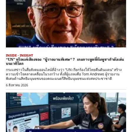
INSIDE - INSIGHT
“UN” หรือแค่เสียงของ “ผู้รายงานพิเศษ“ ? เกมการทูตที่กัมพูชากำลังเล่น
บนเวทีโลก
กระแสข่าวในสื่อสังคมออนไลน์ที่อ้างว่า “UN เรียกร้องให้ไทยคืนดินแดน” สร้าง
ความเข้าใจคลาดเคลื่อนในวงกว้าง ทั้งที่ผู้แถลงคือ Tom Andrews ผู้รายงาน
พิเศษด้านสิทธิมนุษยชนของคณะมนตรีสิทธิมนุษยชนแห่งสหประชาชาติ
6 สิงหาคม 2026