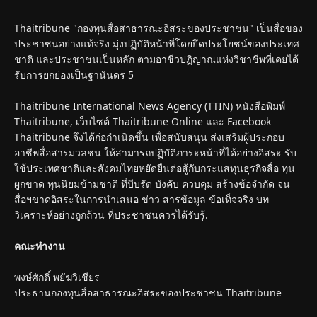
Thaitribune "กองทุนสื่อสาธารณะอิสระของประชาชน" เป็นสื่อของ
ประชาชนอย่างแท้จริง มุ่งปฏิบัติหน้าที่โดยยึดประโยชน์ของประเทศ
ชาติ และประชาชนเป็นหลัก ตามอาชีวปฏิญาณแห่งวิชาชีพที่เคยได้
รับการยกย่องเป็นฐานันดร 5
Thaitribune International News Agency (TTIN) หนังสือพิมพ์
Thaitribune, เว็บไซต์ Thaitribune Online และ Facebook
Thaitribune จึงได้ก่อกำเนิดขึ้น เพื่อสนับสนุน ส่งเสริมผู้ประกอบ
อาชีพสื่อสารมวลชน ให้สามารถปฏิบัติภาระหน้าที่ได้อย่างอิสระ รับ
ใช้ประเทศชาติและสังคมไทยหยัดยืนต่อสู้กับกระแสทุนธุรกิจสื่อ ทุน
ผูกขาด ทุนนิยมข้ามชาติ ที่บีบรัด บังคับ ควบคุม สร้างข้อจำกัด จน
สื่อฯขาดอิสระในการนำเสนอ ข่าว สารข้อมูล ข้อเท็จจริง บท
วิเคราะห์อย่างถูกถ้วน ที่ประชาชนควรได้รับรู้.
คณะทำงาน
พงษ์ศักดิ์ พยัฆวิเชียร
ประธานกองทุนสื่อสาธารณะอิสระของประชาชน Thaitribune