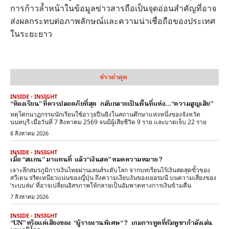
การก้าวล้ำหน้าในข้อมูลข่าวสารถือเป็นจุดอ่อนสำคัญที่อาจ
ส่งผลกระทบต่อภาพลักษณ์และความน่าเชื่อถือของประเทศ
ในระยะยาว
ข่าวล่าสุด
INSIDE - INSIGHT
“ห้องเรียน” ที่ควรปลอดภัยที่สุด กลับกลายเป็นพื้นที่แห่ง…“ความสูญเสีย”
หตุโศกนาฏกรรมนักเรียนใช้อาวุธปืนยิงในสถานศึกษาแห่งหนึ่งของจังหวัด
นนทบุรี เมื่อวันที่ 7 สิงหาคม 2569 จนมีผู้เสียชีวิต 9 ราย และบาดเจ็บ 22 ราย
8 สิงหาคม 2026
INSIDE - INSIGHT
เมื่อ “สแกน” มาแทนที่ แล้ว“เงินสด” หมดความหมาย ?
เจาะลึกสมรภูมิการเงินไทยผ่านเลนส์ระดับโลก จากบทเรียนไร้เงินสดสุดขั้วของ
สวีเดน จริตเหนียวแน่นของญี่ปุ่น ถึงความเงียบงันของเยอรมนี บนความเสี่ยงของ
‘ระบบล่ม’ ที่อาจเปลี่ยนอิสรภาพให้กลายเป็นอัมพาตทางการเงินข้ามคืน
7 สิงหาคม 2026
INSIDE - INSIGHT
“UN” หรือแค่เสียงของ “ผู้รายงานพิเศษ“ ? เกมการทูตที่กัมพูชากำลังเล่น