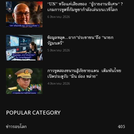
“UN” หรือแค่เสียงของ “ผู้รายงานพิเศษ“ ?
เกมการทูตที่กัมพูชากำลังเล่นบนเวทีโลก
6 สิงหาคม 2026
ข้อมูลหลุด…จาก“ประชาชน”ถึง “นายก
รัฐมนตรี”
5 สิงหาคม 2026
การทูตสองขนานสู้ภัยชายแดน เดิมพันไทย
เปิดประตูรับ “มิน อ่อง หล่าย”
4 สิงหาคม 2026
POPULAR CATEGORY
ข่าวรอบโลก
405