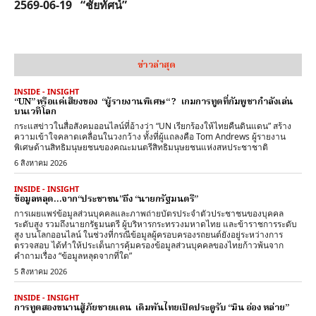
2569-06-19 “ชัยทัศน์”
ข่าวล่าสุด
INSIDE - INSIGHT
“UN” หรือแค่เสียงของ “ผู้รายงานพิเศษ“ ? เกมการทูตที่กัมพูชากำลังเล่น
บนเวทีโลก
กระแสข่าวในสื่อสังคมออนไลน์ที่อ้างว่า “UN เรียกร้องให้ไทยคืนดินแดน” สร้าง
ความเข้าใจคลาดเคลื่อนในวงกว้าง ทั้งที่ผู้แถลงคือ Tom Andrews ผู้รายงาน
พิเศษด้านสิทธิมนุษยชนของคณะมนตรีสิทธิมนุษยชนแห่งสหประชาชาติ
6 สิงหาคม 2026
INSIDE - INSIGHT
ข้อมูลหลุด…จาก“ประชาชน”ถึง “นายกรัฐมนตรี”
การเผยแพร่ข้อมูลส่วนบุคคลและภาพถ่ายบัตรประจำตัวประชาชนของบุคคล
ระดับสูง รวมถึงนายกรัฐมนตรี ผู้บริหารกระทรวงมหาดไทย และข้าราชการระดับ
สูง บนโลกออนไลน์ ในช่วงที่กรณีข้อมูลผู้ครอบครองรถยนต์ยังอยู่ระหว่างการ
ตรวจสอบ ได้ทำให้ประเด็นการคุ้มครองข้อมูลส่วนบุคคลของไทยก้าวพ้นจาก
คำถามเรื่อง “ข้อมูลหลุดจากที่ใด”
5 สิงหาคม 2026
INSIDE - INSIGHT
การทูตสองขนานสู้ภัยชายแดน เดิมพันไทยเปิดประตูรับ “มิน อ่อง หล่าย”