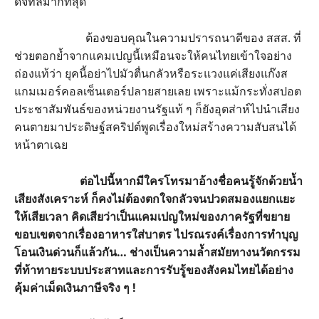
ดิจิทัลมากที่สุด
ต้องขอบคุณในความปรารถนาดีของ สสส. ที่
ช่วยตอกย้ำจากแคมเปญนี้เหมือนจะให้คนไทยเข้าใจอย่าง
ถ่องแท้ว่า ยุคนี้อย่าไปมัวตื่นกลัวหรือระแวงแค่เสียงแก๊งส
แกมเมอร์คอลเซ็นเตอร์ปลายสายเลย เพราะแม้กระทั่งสปอต
ประชาสัมพันธ์ของหน่วยงานรัฐแท้ ๆ ก็ยังอุตส่าห์ไปนำเสียง
คนตายมาประดิษฐ์สคริปต์พูดเรื่องใหม่สร้างความสับสนได้
หน้าตาเฉย
ต่อไปนี้หากมีใครโทรมาอ้างชื่อคนรู้จักด้วยน้ำ
เสียงสังเคราะห์ ก็คงไม่ต้องตกใจกลัวจนปวดสมองแยกแยะ
ให้เสียเวลา คิดเสียว่าเป็นแคมเปญใหม่ของภาครัฐที่ขยาย
ขอบเขตจากเรื่องอาหารใส่บาตร ไปรณรงค์เรื่องการทำบุญ
โอนเงินด่วนก็แล้วกัน… ช่างเป็นความล้ำสมัยทางนวัตกรรม
ที่ท้าทายระบบประสาทและการรับรู้ของสังคมไทยได้อย่าง
คุ้มค่าเม็ดเงินภาษีจริง ๆ !