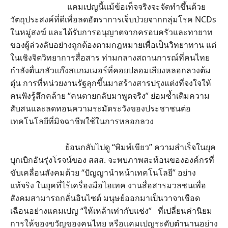
แคมเปญนี้แม้ข้อเท็จจริงจะจัดทำขึ้นด้วย
วัตถุประสงค์ที่ดีเพื่อลดอัตราการเจ็บป่วยจากกลุ่มโรค NCDs
ในหมู่สงฆ์ และได้รับการอนุญาตจากครอบครัวและทายาท
ของผู้ล่วงลับอย่างถูกต้องตามกฎหมายเพื่อเป็นวิทยาทาน แต่
ในเชิงจิตวิทยาการสื่อสาร ท่ามกลางสถานการณ์ที่คนไทย
กำลังตื่นกลัวแก๊งสแกมเมอร์ที่คอยปลอมเสียงหลอกลวงต้ม
ตุ๋น การที่หน่วยงานรัฐลุกขึ้นมาสร้างสารปรุงแต่งที่จงใจให้
คนฟังรู้สึกคล้าย “คนตายกลับมาพูดจริง” ย่อมซ้ำเติมความ
สับสนและลดทอนความระมัดระวังของประชาชนต่อ
เทคโนโลยีที่มิจฉาชีพใช้ในการหลอกลวง
ย้อนกลับไปดู “พิมพ์เขียว” ความสำเร็จในยุค
บุกเบิกอันรุ่งโรจน์ของ สสส. จะพบภาพสะท้อนขององค์กรที่
ขับเคลื่อนสังคมด้วย “ปัญญานำหน้าเทคโนโลยี” อย่าง
แท้จริง ในยุคที่ไร้เครื่องมือไฮเทค งานสื่อสารมวลชนเพื่อ
สังคมสามารถกลั่นอินไซต์ มนุษย์ออกมาเป็นวาจาเชือด
เฉือนอย่างแคมเปญ “ให้เหล้าเท่ากับแช่ง” ที่เปลี่ยนค่านิยม
การให้ของขวัญของคนไทย หรือแคมเปญระดับตำนานอย่าง