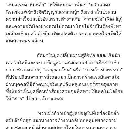
“จน เครียด กินเหล้า” ที่ใช้เพียงฉากพื้น ๆ กับนักแสดง
นิรนามแต่เข้าถึงจิตวิญญาณรากหญ้า สิ่งเหล่านั้นประสบ
ความสำเร็จและยั่งยืนเพราะทำงานกับ “ความจริง” (Reality)
และความจริงใจอย่างตรงไปตรงมา โดยไม่จำเป็นต้องพึ่งพา
เล่ห์กลเชิงเทคโนโลยีมาดัดแปลงตัวตนของบุคคลในอดีตให้
เกิดความพร่าเลือน
ถัดมาในยุคเปลี่ยนผ่านสู่ดิจิทัล สสส. เริ่มนำ
เทคโนโลยีและระบบข้อมูลมาผสมผสานกับการสื่อสารเชิง
บวก เช่น แคมเปญ “ลดพุงลดโรค” หรือ “งดเหล้าเข้าพรรษา”
ที่ปรับเปลี่ยนจากการสั่งสอนมาเป็นการสร้างแรงบันดาลใจ
ผ่านบุคคลที่มีตัวตนอยู่จริงและอินฟลูเอนเซอร์สายสุขภาพ
ซึ่งนับว่าเป็นยุคที่คนทำสื่อยังควบคุมทิศทางให้เทคโนโลยีรับ
ใช้ “สาร” ได้อย่างมีกาลเทศะ
ทว่าเมื่อก้าวเข้าสู่ยุคปัจจุบันที่เครื่องมือล้ำ
สมัยถึงขีดสุด แนวทางการทำงานกลับตกหลุมพรางความ
ง่ายเชิงกลยุทธ์ เมื่อขาดทิศทางใหม่ในการควานหาความ