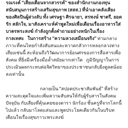
รณรงค์ “เสียงเตือนจากสวรรค์” ของสำนักงานกองทุน
สนับสนุนการสร้างเสริมสุขภาพ (สสส.) ที่นำเอาคลังเสียง
ของศิลปินผู้ล่วงลับ ทั้ง เศรษฐา ศิรฉายา, สรพงษ์ ชาตรี, ยอด
รัก สลักใจ, มาสังเคราะห์คำพูดใหม่เพื่อเตือนเรื่องอาหารใส่
บาตรพระสงฆ์ กำลังถูกตั้งคำถามอย่างหนักในเรื่อง
กาลเทศะ ในการสร้าง “ความลวงเสมือนจริง”
ท่ามกลาง
ภาวะที่คนไทยกำลังสับสนและหวาดกลัวการหลอกลวงทาง
เสียงเช่นนี้ สะท้อนถึงวิวัฒนาการย้อนศรของการสื่อสารเพื่อ
สังคม ที่ยิ่งมีเครื่องมือล้ำสมัยมากเท่าใด ภูมิปัญญาในการ
ประเมินผลกระทบต่อจิตวิทยาของประชาชนกลับยิ่งดูลดน้อย
ลงเท่านั้น
กลายเป็น “สปอตประชาสัมพันธ์” ที่สร้าง
ความสะดุดใจและเพิ่มความสับสนให้กับผู้รับสารในสังคม
ปัจจุบัน กับเสียงที่คุ้นเคยของดารา นักร้อง ชั้นครูที่จากโลกนี้
ไปแล้ว กลับมาโลดแล่นและพูดประโยคเดียวกันในบริบท
เตือนใจเรื่องสุขภาวะพระสงฆ์