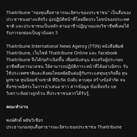
Thaitribune "กองทุนสื่อสาธารณะอิสระของประชาชน" เป็นสื่อของ
ประชาชนอย่างแท้จริง มุ่งปฏิบัติหน้าที่โดยยึดประโยชน์ของประเทศ
ชาติ และประชาชนเป็นหลัก ตามอาชีวปฏิญาณแห่งวิชาชีพที่เคยได้
รับการยกย่องเป็นฐานันดร 5
Thaitribune International News Agency (TTIN) หนังสือพิมพ์
Thaitribune, เว็บไซต์ Thaitribune Online และ Facebook
Thaitribune จึงได้ก่อกำเนิดขึ้น เพื่อสนับสนุน ส่งเสริมผู้ประกอบ
อาชีพสื่อสารมวลชน ให้สามารถปฏิบัติภาระหน้าที่ได้อย่างอิสระ รับ
ใช้ประเทศชาติและสังคมไทยหยัดยืนต่อสู้กับกระแสทุนธุรกิจสื่อ ทุน
ผูกขาด ทุนนิยมข้ามชาติ ที่บีบรัด บังคับ ควบคุม สร้างข้อจำกัด จน
สื่อฯขาดอิสระในการนำเสนอ ข่าว สารข้อมูล ข้อเท็จจริง บท
วิเคราะห์อย่างถูกถ้วน ที่ประชาชนควรได้รับรู้.
คณะทำงาน
พงษ์ศักดิ์ พยัฆวิเชียร
ประธานกองทุนสื่อสาธารณะอิสระของประชาชน Thaitribune