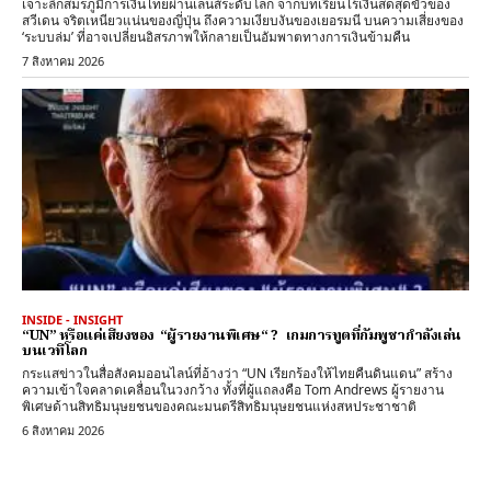
เจาะลึกสมรภูมิการเงินไทยผ่านเลนส์ระดับโลก จากบทเรียนไร้เงินสดสุดขั้วของ
สวีเดน จริตเหนียวแน่นของญี่ปุ่น ถึงความเงียบงันของเยอรมนี บนความเสี่ยงของ
‘ระบบล่ม’ ที่อาจเปลี่ยนอิสรภาพให้กลายเป็นอัมพาตทางการเงินข้ามคืน
7 สิงหาคม 2026
INSIDE - INSIGHT
“UN” หรือแค่เสียงของ “ผู้รายงานพิเศษ“ ? เกมการทูตที่กัมพูชากำลังเล่น
บนเวทีโลก
กระแสข่าวในสื่อสังคมออนไลน์ที่อ้างว่า “UN เรียกร้องให้ไทยคืนดินแดน” สร้าง
ความเข้าใจคลาดเคลื่อนในวงกว้าง ทั้งที่ผู้แถลงคือ Tom Andrews ผู้รายงาน
พิเศษด้านสิทธิมนุษยชนของคณะมนตรีสิทธิมนุษยชนแห่งสหประชาชาติ
6 สิงหาคม 2026