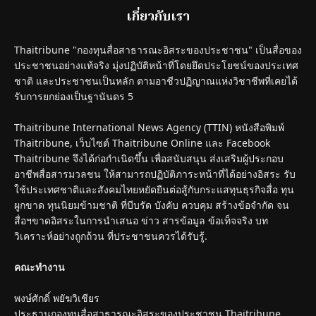
เกี่ยวกับเรา
Thaitribune "กองทุนสื่อสาธารณะอิสระของประชาชน" เป็นสื่อของ
ประชาชนอย่างแท้จริง มุ่งปฏิบัติหน้าที่โดยยึดประโยชน์ของประเทศ
ชาติ และประชาชนเป็นหลัก ตามอาชีวปฏิญาณแห่งวิชาชีพที่เคยได้
รับการยกย่องเป็นฐานันดร 5
Thaitribune International News Agency (TTIN) หนังสือพิมพ์
Thaitribune, เว็บไซต์ Thaitribune Online และ Facebook
Thaitribune จึงได้ก่อกำเนิดขึ้น เพื่อสนับสนุน ส่งเสริมผู้ประกอบ
อาชีพสื่อสารมวลชน ให้สามารถปฏิบัติภาระหน้าที่ได้อย่างอิสระ รับ
ใช้ประเทศชาติและสังคมไทยหยัดยืนต่อสู้กับกระแสทุนธุรกิจสื่อ ทุน
ผูกขาด ทุนนิยมข้ามชาติ ที่บีบรัด บังคับ ควบคุม สร้างข้อจำกัด จน
สื่อฯขาดอิสระในการนำเสนอ ข่าว สารข้อมูล ข้อเท็จจริง บท
วิเคราะห์อย่างถูกถ้วน ที่ประชาชนควรได้รับรู้.
คณะทำงาน
พงษ์ศักดิ์ พยัฆวิเชียร
ประธานกองทุนสื่อสาธารณะอิสระของประชาชน Thaitribune