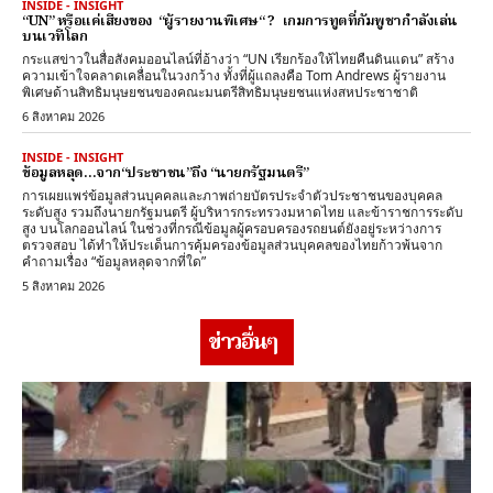
INSIDE - INSIGHT
“UN” หรือแค่เสียงของ “ผู้รายงานพิเศษ“ ? เกมการทูตที่กัมพูชากำลังเล่น
บนเวทีโลก
กระแสข่าวในสื่อสังคมออนไลน์ที่อ้างว่า “UN เรียกร้องให้ไทยคืนดินแดน” สร้าง
ความเข้าใจคลาดเคลื่อนในวงกว้าง ทั้งที่ผู้แถลงคือ Tom Andrews ผู้รายงาน
พิเศษด้านสิทธิมนุษยชนของคณะมนตรีสิทธิมนุษยชนแห่งสหประชาชาติ
6 สิงหาคม 2026
INSIDE - INSIGHT
ข้อมูลหลุด…จาก“ประชาชน”ถึง “นายกรัฐมนตรี”
การเผยแพร่ข้อมูลส่วนบุคคลและภาพถ่ายบัตรประจำตัวประชาชนของบุคคล
ระดับสูง รวมถึงนายกรัฐมนตรี ผู้บริหารกระทรวงมหาดไทย และข้าราชการระดับ
สูง บนโลกออนไลน์ ในช่วงที่กรณีข้อมูลผู้ครอบครองรถยนต์ยังอยู่ระหว่างการ
ตรวจสอบ ได้ทำให้ประเด็นการคุ้มครองข้อมูลส่วนบุคคลของไทยก้าวพ้นจาก
คำถามเรื่อง “ข้อมูลหลุดจากที่ใด”
5 สิงหาคม 2026
ข่าวอื่นๆ