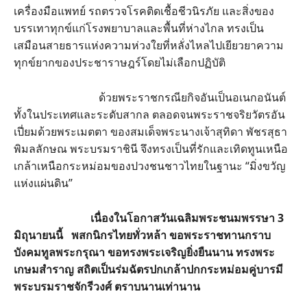
เครื่องมือแพทย์ รถตรวจโรคติดเชื้อชีวนิรภัย และสิ่งของ
บรรเทาทุกข์แก่โรงพยาบาลและพื้นที่ห่างไกล ทรงเป็น
เสมือนสายธารแห่งความห่วงใยที่หลั่งไหลไปเยียวยาความ
ทุกข์ยากของประชาราษฎร์โดยไม่เลือกปฏิบัติ
ด้วยพระราชกรณียกิจอันเป็นอเนกอนันต์
ทั้งในประเทศและระดับสากล ตลอดจนพระราชจริยวัตรอัน
เปี่ยมด้วยพระเมตตา ของสมเด็จพระนางเจ้าสุทิดา พัชรสุธา
พิมลลักษณ พระบรมราชินี จึงทรงเป็นที่รักและเทิดทูนเหนือ
เกล้าเหนือกระหม่อมของปวงชนชาวไทยในฐานะ “มิ่งขวัญ
แห่งแผ่นดิน”
เนื่องในโอกาสวันเฉลิมพระชนมพรรษา 3
มิถุนายนนี้ พสกนิกรไทยทั่วหล้า ขอพระราชทานกราบ
บังคมทูลพระกรุณา ขอทรงพระเจริญยิ่งยืนนาน ทรงพระ
เกษมสำราญ สถิตเป็นร่มฉัตรปกเกล้าปกกระหม่อมคู่บารมี
พระบรมราชจักรีวงศ์ ตราบนานเท่านาน