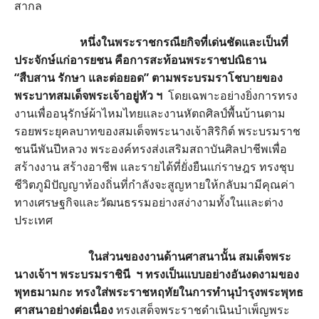
สากล
หนึ่งในพระราชกรณียกิจที่เด่นชัดและเป็นที่
ประจักษ์แก่อารยชน คือการสะท้อนพระราชปณิธาน
“สืบสาน รักษา และต่อยอด” ตามพระบรมราโชบายของ
พระบาทสมเด็จพระเจ้าอยู่หัว ฯ
โดยเฉพาะอย่างยิ่งการทรง
งานเพื่ออนุรักษ์ผ้าไหมไทยและงานหัตถศิลป์พื้นบ้านตาม
รอยพระยุคลบาทของสมเด็จพระนางเจ้าสิริกิต์ พระบรมราช
ชนนีพันปีหลวง พระองค์ทรงส่งเสริมสถาบันศิลปาชีพเพื่อ
สร้างงาน สร้างอาชีพ และรายได้ที่ยั่งยืนแก่ราษฎร ทรงชุบ
ชีวิตภูมิปัญญาท้องถิ่นที่กำลังจะสูญหายให้กลับมามีคุณค่า
ทางเศรษฐกิจและวัฒนธรรมอย่างสง่างามทั้งในและต่าง
ประเทศ
ในส่วนของงานด้านศาสนานั้น สมเด็จพระ
นางเจ้าฯ พระบรมราชินี ฯ ทรงเป็นแบบอย่างอันงดงามของ
พุทธมามกะ ทรงใส่พระราชหฤทัยในการทำนุบำรุงพระพุทธ
ศาสนาอย่างต่อเนื่อง
ทรงเสด็จพระราชดำเนินบำเพ็ญพระ