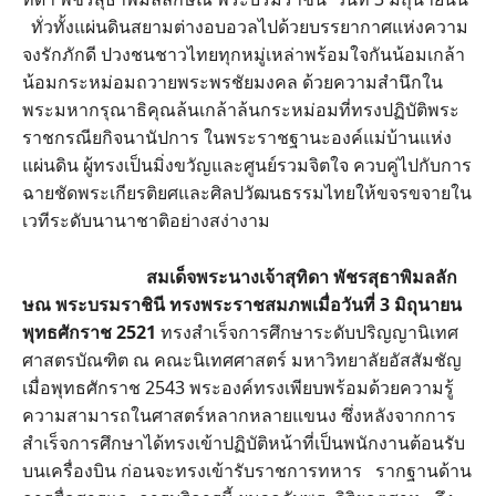
ทั่วทั้งแผ่นดินสยามต่างอบอวลไปด้วยบรรยากาศแห่งความ
จงรักภักดี ปวงชนชาวไทยทุกหมู่เหล่าพร้อมใจกันน้อมเกล้า
น้อมกระหม่อมถวายพระพรชัยมงคล ด้วยความสำนึกใน
พระมหากรุณาธิคุณล้นเกล้าล้นกระหม่อมที่ทรงปฏิบัติพระ
ราชกรณียกิจนานัปการ ในพระราชฐานะองค์แม่บ้านแห่ง
แผ่นดิน ผู้ทรงเป็นมิ่งขวัญและศูนย์รวมจิตใจ ควบคู่ไปกับการ
ฉายชัดพระเกียรติยศและศิลปวัฒนธรรมไทยให้ขจรขจายใน
เวทีระดับนานาชาติอย่างสง่างาม
สมเด็จพระนางเจ้าสุทิดา พัชรสุธาพิมลลัก
ษณ พระบรมราชินี ทรงพระราชสมภพเมื่อวันที่ 3 มิถุนายน
พุทธศักราช 2521
ทรงสำเร็จการศึกษาระดับปริญญานิเทศ
ศาสตรบัณฑิต ณ คณะนิเทศศาสตร์ มหาวิทยาลัยอัสสัมชัญ
เมื่อพุทธศักราช 2543 พระองค์ทรงเพียบพร้อมด้วยความรู้
ความสามารถในศาสตร์หลากหลายแขนง ซึ่งหลังจากการ
สำเร็จการศึกษาได้ทรงเข้าปฏิบัติหน้าที่เป็นพนักงานต้อนรับ
บนเครื่องบิน ก่อนจะทรงเข้ารับราชการทหาร รากฐานด้าน