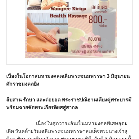
เนื่องในโอกาสมหามงคลเฉลิมพระชนมพรรษา 3 มิถุนายน
ศักราชมงคลยิ่ง
สืบสาน รักษา และต่อยอด พระราชปณิธานเคียงคู่พระบารมี
พร้อมฉายชัดพระเกียรติยศสู่สากล
เนื่องในศุภวาระอันเป็นมหามงคลพิเศษอุดม
เลิศ วันคล้ายวันเฉลิมพระชนมพรรษาสมเด็จพระนางเจ้าสุ
ทิดา พัชรสุธาพิมลลักษณ พระบรมราชินี วันที่ 3 มิถุนายนนี้