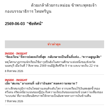
ด้วยเกล้าด้วยกระหม่อม ข้าพระพุทธเจ้า
กองบรรณาธิการ ไทยทริบูน
2569-06-03 “ชัยทัศน์”
ข่าวล่าสุด
INSIDE - INSIGHT
“ห้องเรียน” ที่ควรปลอดภัยที่สุด กลับกลายเป็นพื้นที่แห่ง…“ความสูญเสีย”
หตุโศกนาฏกรรมนักเรียนใช้อาวุธปืนยิงในสถานศึกษาแห่งหนึ่งของจังหวัด
นนทบุรี เมื่อวันที่ 7 สิงหาคม 2569 จนมีผู้เสียชีวิต 9 ราย และบาดเจ็บ 22 ราย
8 สิงหาคม 2026
INSIDE - INSIGHT
เมื่อ “สแกน” มาแทนที่ แล้ว“เงินสด” หมดความหมาย ?
เจาะลึกสมรภูมิการเงินไทยผ่านเลนส์ระดับโลก จากบทเรียนไร้เงินสดสุดขั้วของ
สวีเดน จริตเหนียวแน่นของญี่ปุ่น ถึงความเงียบงันของเยอรมนี บนความเสี่ยงของ
‘ระบบล่ม’ ที่อาจเปลี่ยนอิสรภาพให้กลายเป็นอัมพาตทางการเงินข้ามคืน
7 สิงหาคม 2026