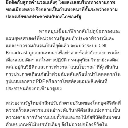
ยึดติดกับสูตรคำนวณแห้งๆ โดยละเลยบริบททางกายภาพ
ของเมืองหลวง จึงกลายเป็นกำแพงหนาที่กั้นระหว่างความ
ปลอดภัยของประชาชนกับกลไกของรัฐ
หากหมุนเข็มนาฬิกากลับไปดูข้อตกลงและ
แผนยุทธศาสตร์ที่หน่วยงานรัฐเคยทำประชาพิจารณ์และ
แถลงข่าวร่วมกันจนเป็นที่ยุติแล้ว จะพบว่าระบบ Cell
Broadcast ถูกออกแบบมาเพื่อทำลายข้อจำกัดของการแจ้ง
เตือนแบบเดิมๆ แต่ในทางปฏิบัติ กรมอุตุนิยมวิทยายังคงติด
หล่มอยู่กับวิธีคิดและการทำงาน “แบบโบราณ” ที่คุ้นชินกับ
การประกาศเตือนภัยน้ำท่วมฉับพลันหรือน้ำป่าไหลหลากใน
รูปแบบเอกสาร PDF หรือการโพสต์ลงแอปพลิเคชันที่
ประชาชนต้องกดเข้ามาดูเอง
หน่วยงานรัฐไทยมักลืมปรับตัวตามบริบทของโลกยุคดิจิทัลที่
ความเร็วและความแม่นยำระดับวินาทีคือเส้นแบ่งความเป็น
ความตาย การทำงานแบบตั้งรับและรอให้ภัยพิบัติเดินมาชน
ตัวเลขเกณฑ์ไม้บรรทัดเดิมๆ จึงไม่อาจปกป้องชีวิตใน