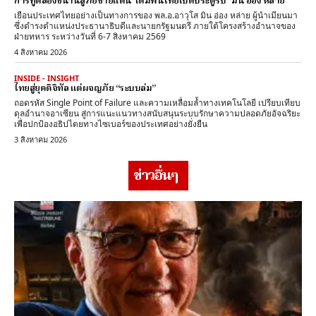
การทูตสองขนานสู้ภัยชายแดน เดิมพันไทยเปิดประตูรับ “มิน อ่อง หล่าย”
เยือนประเทศไทยอย่างเป็นทางการของ พล.อ.อาวุโส มิน อ่อง หล่าย ผู้นำเมียนมา
ซึ่งดำรงตำแหน่งประธานาธิบดีและนายกรัฐมนตรี ภายใต้โครงสร้างอำนาจของ
ฝ่ายทหาร ระหว่างวันที่ 6-7 สิงหาคม 2569
4 สิงหาคม 2026
INSIDE - INSIGHT
ไทยสู่ยุคดิจิทัล แต่ผจญภัย “ระบบล่ม”
ถอดรหัส Single Point of Failure และความเหลื่อมล้ำทางเทคโนโลยี เปรียบเทียบ
ดุลอำนาจอาเซียน สู่การแนะแนวทางสนับสนุนระบบรักษาความปลอดภัยอัจฉริยะ
เพื่อปกป้องอธิปไตยทางไซเบอร์ของประเทศอย่างยั่งยืน
3 สิงหาคม 2026
ข่าวอื่นๆ