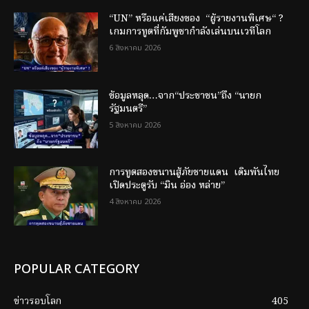
“UN” หรือแค่เสียงของ “ผู้รายงานพิเศษ“ ?
เกมการทูตที่กัมพูชากำลังเล่นบนเวทีโลก
6 สิงหาคม 2026
ข้อมูลหลุด…จาก“ประชาชน”ถึง “นายก
รัฐมนตรี”
5 สิงหาคม 2026
การทูตสองขนานสู้ภัยชายแดน เดิมพันไทย
เปิดประตูรับ “มิน อ่อง หล่าย”
4 สิงหาคม 2026
POPULAR CATEGORY
ข่าวรอบโลก
405