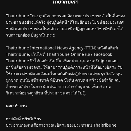
เกี่ยวกับเรา
Thaitribune "กองทุนสื่อสาธารณะอิสระของประชาชน" เป็นสื่อของ
ประชาชนอย่างแท้จริง มุ่งปฏิบัติหน้าที่โดยยึดประโยชน์ของประเทศ
ชาติ และประชาชนเป็นหลัก ตามอาชีวปฏิญาณแห่งวิชาชีพที่เคยได้
รับการยกย่องเป็นฐานันดร 5
Thaitribune International News Agency (TTIN) หนังสือพิมพ์
Thaitribune, เว็บไซต์ Thaitribune Online และ Facebook
Thaitribune จึงได้ก่อกำเนิดขึ้น เพื่อสนับสนุน ส่งเสริมผู้ประกอบ
อาชีพสื่อสารมวลชน ให้สามารถปฏิบัติภาระหน้าที่ได้อย่างอิสระ รับ
ใช้ประเทศชาติและสังคมไทยหยัดยืนต่อสู้กับกระแสทุนธุรกิจสื่อ ทุน
ผูกขาด ทุนนิยมข้ามชาติ ที่บีบรัด บังคับ ควบคุม สร้างข้อจำกัด จน
สื่อฯขาดอิสระในการนำเสนอ ข่าว สารข้อมูล ข้อเท็จจริง บท
วิเคราะห์อย่างถูกถ้วน ที่ประชาชนควรได้รับรู้.
คณะทำงาน
พงษ์ศักดิ์ พยัฆวิเชียร
ประธานกองทุนสื่อสาธารณะอิสระของประชาชน Thaitribune