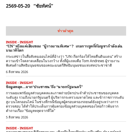
2569-05-20 “ชัยทัศน์”
ข่าวล่าสุด
INSIDE - INSIGHT
“UN” หรือแค่เสียงของ “ผู้รายงานพิเศษ“ ? เกมการทูตที่กัมพูชากำลังเล่น
บนเวทีโลก
กระแสข่าวในสื่อสังคมออนไลน์ที่อ้างว่า “UN เรียกร้องให้ไทยคืนดินแดน” สร้าง
ความเข้าใจคลาดเคลื่อนในวงกว้าง ทั้งที่ผู้แถลงคือ Tom Andrews ผู้รายงาน
พิเศษด้านสิทธิมนุษยชนของคณะมนตรีสิทธิมนุษยชนแห่งสหประชาชาติ
6 สิงหาคม 2026
INSIDE - INSIGHT
ข้อมูลหลุด…จาก“ประชาชน”ถึง “นายกรัฐมนตรี”
การเผยแพร่ข้อมูลส่วนบุคคลและภาพถ่ายบัตรประจำตัวประชาชนของบุคคล
ระดับสูง รวมถึงนายกรัฐมนตรี ผู้บริหารกระทรวงมหาดไทย และข้าราชการระดับ
สูง บนโลกออนไลน์ ในช่วงที่กรณีข้อมูลผู้ครอบครองรถยนต์ยังอยู่ระหว่างการ
ตรวจสอบ ได้ทำให้ประเด็นการคุ้มครองข้อมูลส่วนบุคคลของไทยก้าวพ้นจาก
คำถามเรื่อง “ข้อมูลหลุดจากที่ใด”
5 สิงหาคม 2026
INSIDE - INSIGHT