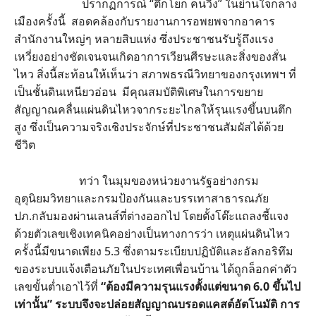
ปรากฏการณ์ “ตึกโยก คนวิ่ง” ในย่านใจกลาง
เมืองครั้งนี้ สอดคล้องกับรายงานการอพยพจากอาคาร
สำนักงานใหญ่ๆ หลายสิบแห่ง ซึ่งประชาชนรับรู้ถึงแรง
เหวี่ยงอย่างชัดเจนจนเกิดอาการเวียนศีรษะและสิ่งของสั่น
ไหว สิ่งนี้สะท้อนให้เห็นว่า สภาพธรณีวิทยาของกรุงเทพฯ ที่
เป็นชั้นดินเหนียวอ่อน มีคุณสมบัติพิเศษในการขยาย
สัญญาณคลื่นแผ่นดินไหวจากระยะไกลให้รุนแรงขึ้นบนตึก
สูง ซึ่งเป็นความจริงเชิงประจักษ์ที่ประชาชนสัมผัสได้ด้วย
ชีวิต
ทว่า ในมุมของหน่วยงานรัฐอย่างกรม
อุตุนิยมวิทยาและกรมป้องกันและบรรเทาสาธารณภัย
ปภ.กลับมองผ่านเลนส์ที่ต่างออกไป โดยตั้งโต๊ะแถลงชี้แจง
ด้วยตัวเลขเชิงเทคนิคอย่างเป็นทางการว่า เหตุแผ่นดินไหว
ครั้งนี้มีขนาดเพียง 5.3 ซึ่งตามระเบียบปฏิบัติและอัลกอริทึม
ของระบบแจ้งเตือนภัยในประเทศเพื่อนบ้าน ได้ถูกล็อกค่าตัว
เลขขั้นต่ำเอาไว้ที่
“ต้องมีความรุนแรงตั้งแต่ขนาด 6.0 ขึ้นไป
เท่านั้น” ระบบจึงจะปล่อยสัญญาณบรอดแคสต์อัตโนมัติ การ