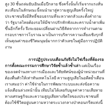
สูง 30 ชั้นถล่มยับเยินเมื่อปีกลาย ซึ่งครั้งนั้นก็เริ่มจากแรงสั่น
สะเทือนในลักษณะนี้จนนำมาสู่ความสูญเสียครั้งใหญ่
ประชาชนจึงมีสิทธิ์ชอบธรรมที่จะหวาดกลัวและตั้งคำถาม
ว่า รัฐบาลไทยต้องรอให้มีซากปรักหักพังและคราบน้ำตาเพิ่ม
ขึ้นอีกกี่ครั้ง จึงจะยอมเปลี่ยนผ่านวิธีคิดจากการทำงานตาม
กรอบราชการโบราณ มาเป็นการบริหารความเสี่ยงเชิงรุกที่
เห็นคุณค่าของชีวิตมนุษย์มากกว่าตัวเลขในคู่มือการปฏิบัติ
งาน
การปฏิรูประบบเตือนภัยจึงไม่ใช่เรื่องที่ต้องรอ
การตั้งคณะกรรมการศึกษาวิจัยซ้ำแล้วซ้ำเล่า
แต่เป็นเรื่อง
ของเจตจำนงทางการเมืองและวิสัยทัศน์ของผู้นำหน่วยงานที่
ต้องตื่นตัวให้เท่าทันเทคโนโลยี ความสูญเสียในอดีตย้ำเตือน
เราเสมอว่า ค่าใช้จ่ายในการพัฒนาระบบและส่งข้อความ
แจ้งเตือนล่วงหน้านั้น เทียบไม่ได้เลยกับมูลค่าความเสียหาย
ทางเศรษฐกิจและความสูญเสียทางจิตใจของประชาชนที่
ต้องใช้ชีวิตอยู่บนความหวาดระแวงกลางป่าคอนกรีตแห่งนี้