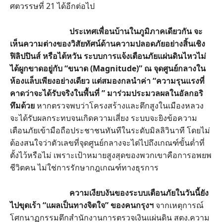
ศตวรรษที่ 21 ได้อีกต่อไป
ประเทศเพื่อนบ้านในภูมิภาคเดียวกัน จะ
เห็นความต่างของวิสัยทัศน์ด้านความปลอดภัยอย่างสิ้นเชิง
ฟิลิปปินส์ หรือไต้หวัน ระบบการแจ้งเตือนภัยแผ่นดินไหวไม่
ได้ผูกขาดอยู่กับ “ขนาด (Magnitude)” ณ จุดศูนย์กลางใน
ห้องแล็บเพียงอย่างเดียว แต่สมองกลนำค่า “ความรุนแรงที่
คาดว่าจะได้รับจริงในพื้นที่ ” มาร่วมประมวลผลในอัลกอริ
ทึมด้วย
หากตรวจพบว่าโครงสร้างและตึกสูงในเมืองหลวง
จะได้รับผลกระทบจนเกิดความเสี่ยง ระบบจะยิงข้อความ
เตือนภัยเข้ามือถือประชาชนทันทีในระดับมิลลิวินาที โดยไม่
ต้องสนใจว่าตัวเลขที่จุดศูนย์กลางจะไต่ไปถึงเกณฑ์ขั้นต่ำที่
ตั้งไว้หรือไม่ เพราะเป้าหมายสูงสุดของพวกเขาคือการอพยพ
ชีวิตคน ไม่ใช่การรักษากฎเกณฑ์ทางธุรการ
ความเงียบงันของระบบเตือนภัยในวันนี้ยัง
ไปขุดเร้า “แผลเป็นทางจิตใจ” ของคนกรุงฯ
จากเหตุการณ์
โศกนาฏกรรมตึกสำนักงานการตรวจเงินแผ่นดิน สตง.ความ