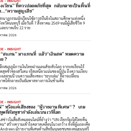
DE - INSIGHT
องเรียน” ที่ควรปลอดภัยที่สุด กลับกลายเป็นพื้นที่
ง…“ความสูญเสีย”
ศกนาฏกรรมนักเรียนใช้อาวุธปืนยิงในสถานศึกษาแห่งหนึ่ง
วัดนนทบุรี เมื่อวันที่ 7 สิงหาคม 2569 จนมีผู้เสียชีวิต 9
และบาดเจ็บ 22 ราย
งหาคม 2026
DE - INSIGHT
่อ “สแกน” มาแทนที่ แล้ว“เงินสด” หมดความ
ย ?
ลึกสมรภูมิการเงินไทยผ่านเลนส์ระดับโลก จากบทเรียนไร้
สดสุดขั้วของสวีเดน จริตเหนียวแน่นของญี่ปุ่น ถึงความเงียบ
องเยอรมนี บนความเสี่ยงของ ‘ระบบล่ม’ ที่อาจเปลี่ยน
ภาพให้กลายเป็นอัมพาตทางการเงินข้ามคืน
งหาคม 2026
DE - INSIGHT
” หรือแค่เสียงของ “ผู้รายงานพิเศษ“ ? เกม
ทูตที่กัมพูชากำลังเล่นบนเวทีโลก
สข่าวในสื่อสังคมออนไลน์ที่อ้างว่า “UN เรียกร้องให้ไทยคืน
ดน” สร้างความเข้าใจคลาดเคลื่อนในวงกว้าง ทั้งที่ผู้แถลงคือ
Andrews ผู้รายงานพิเศษด้านสิทธิมนุษยชนของคณะมนตรี