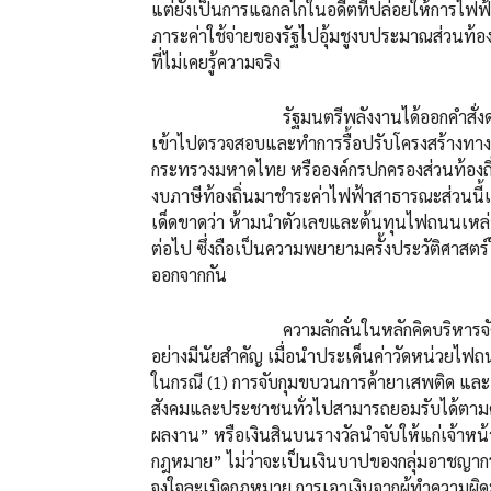
แต่ยังเป็นการแฉกลไกในอดีตที่ปล่อยให้การไฟฟ
ภาระค่าใช้จ่ายของรัฐไปอุ้มชูงบประมาณส่วนท้อ
ที่ไม่เคยรู้ความจริง
รัฐมนตรีพลังงานได้ออกคำสั่งด่วนที่สุด
เข้าไปตรวจสอบและทำการรื้อปรับโครงสร้างทางบ
กระทรวงมหาดไทย หรือองค์กรปกครองส่วนท้องถิ่
งบภาษีท้องถิ่นมาชำระค่าไฟฟ้าสาธารณะส่วนนี้เ
เด็ดขาดว่า ห้ามนำตัวเลขและต้นทุนไฟถนนเหล่
ต่อไป ซึ่งถือเป็นความพยายามครั้งประวัติศาสตร
ออกจากกัน
ความลักลั่นในหลักคิดบริหารจัดการทรัพ
อย่างมีนัยสำคัญ เมื่อนำประเด็นค่าวัดหน่วย
ในกรณี (1) การจับกุมขบวนการค้ายาเสพติด และ (
สังคมและประชาชนทั่วไปสามารถยอมรับได้ตามครรล
ผลงาน” หรือเงินสินบนรางวัลนำจับให้แก่เจ้าหน้า
กฎหมาย” ไม่ว่าจะเป็นเงินบาปของกลุ่มอาชญากรที
จงใจละเมิดกฎหมาย การเอาเงินจากผู้ทำความผิด