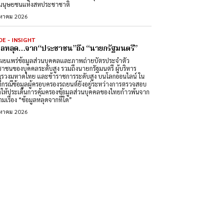
ิมนุษยชนแห่งสหประชาชาติ
งหาคม 2026
DE - INSIGHT
มูลหลุด…จาก“ประชาชน”ถึง “นายกรัฐมนตรี”
ผยแพร่ข้อมูลส่วนบุคคลและภาพถ่ายบัตรประจำตัว
าชนของบุคคลระดับสูง รวมถึงนายกรัฐมนตรี ผู้บริหาร
รวงมหาดไทย และข้าราชการระดับสูง บนโลกออนไลน์ ใน
ที่กรณีข้อมูลผู้ครอบครองรถยนต์ยังอยู่ระหว่างการตรวจสอบ
ำให้ประเด็นการคุ้มครองข้อมูลส่วนบุคคลของไทยก้าวพ้นจาก
มเรื่อง “ข้อมูลหลุดจากที่ใด”
งหาคม 2026