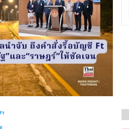
 Ft
จน