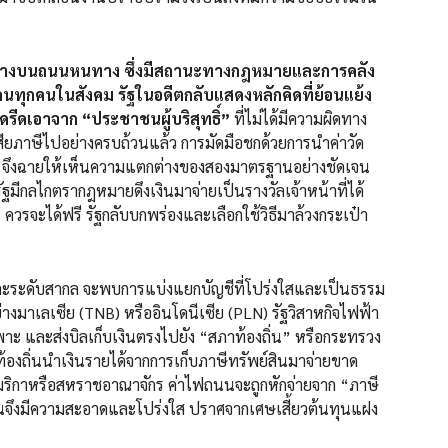
่างบนถนนหนทาง ซึ่งมีสถานะทางกฎหมายและการคลัง
่คนทุกคนในสังคม รัฐในอดีตกลับแสดงหลักคิดที่ย้อนแย้ง
ดรีดเอาจาก “ประชาชนผู้บริสุทธิ์”
ที่ไม่ได้มีความผิดทาง
ียภาษีไปอย่างครบถ้วนแล้ว การมัดมือชกด้วยการนำค่าวัด
น จึงฉายให้เห็นความแตกต่างของสองมาตรฐานอย่างชัดเจน
ฐมีกลไกตรากฎหมายดึงเงินมาจ่ายเป็นรางวัลเจ้าหน้าที่ได้
ควรจะได้ฟรี รัฐกลับบกพร่องและเลือกใช้วิธีมาล้วงกระเป๋า
ล จะพบการแบ่งแยกบัญชีที่โปร่งใสและเป็นธรรม
ย่างมาเลเซีย (TNB) หรืออินโดนีเซีย (PLN) รัฐวิสาหกิจไฟฟ้า
ะ และส่งบิลเก็บเงินตรงไปยัง “สภาท้องถิ่น” หรือกระทรวง
ห้ท้องถิ่นนำเงินรายได้จากการเก็บภาษีทรัพย์สินมาจ่ายขาด
ริกาหรือสหราชอาณาจักร ค่าไฟถนนจะถูกหักจ่ายจาก “ภาษี
จึงมีความสะอาดและโปร่งใส ปราศจากเศษเสี้ยวต้นทุนแฝง