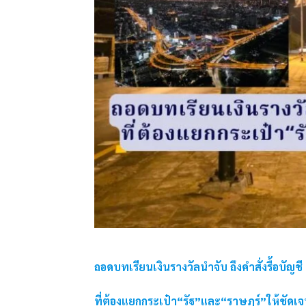
ถอดบทเรียนเงินรางวัลนำจับ ถึงคำสั่งรื้อบัญชี
ที่ต้องแยกกระเป๋า“รัฐ”และ“ราษฎร์”ให้ชัดเ