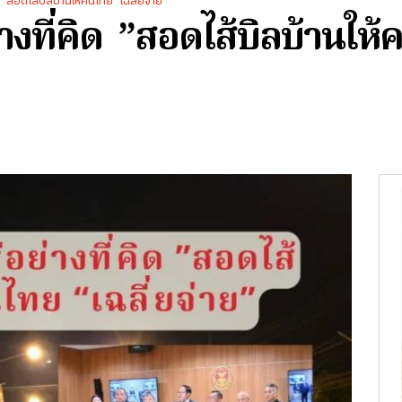
ด ”สอดไส้บิลบ้านให้คนไทย “เฉลี่ยจ่าย”
างที่คิด ”สอดไส้บิลบ้านให้