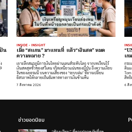
INSIDE - INSIGHT
INSI
ป็น
เมื่อ “สแกน” มาแทนที่ แล้ว“เงินสด” หมด
“UN
ความหมาย ?
เกม
่ง
เจาะลึกสมรภูมิการเงินไทยผ่านเลนส์ระดับโลก จากบทเรียนไร้
กระแ
เงินสดสุดขั้วของสวีเดน จริตเหนียวแน่นของญี่ปุ่น ถึงความเงียบ
ดินแ
งันของเยอรมนี บนความเสี่ยงของ ‘ระบบล่ม’ ที่อาจเปลี่ยน
Tom 
อิสรภาพให้กลายเป็นอัมพาตทางการเงินข้ามคืน
สิทธ
7 สิงหาคม 2026
6 สิ
ข่าวยอดนิยม
P
ง
“ห้องเรียน” ที่ควรปลอดภัยที่สุด