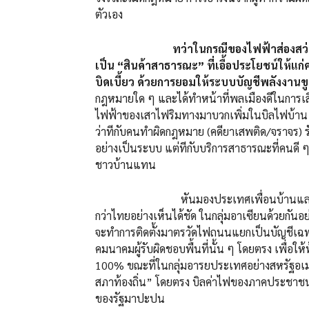
ตัวเอง
ทว่าในกรณีของไฟฟ้าส่องสว
เป็น “สินค้าสาธารณะ” ที่เอื้อประโยชน์ให้แก
บิดเบี้ยว ด้วยการยอมให้ระบบบัญชีพลังงานขู
กฎหมายใด ๆ และได้ทำหน้าที่พลเมืองดีในการเส
ไฟฟ้าของเสาไฟริมทางมาบวกเพิ่มในบิลไฟบ้า
ว่าทีกับคนทำผิดกฎหมาย (คดียาเสพติด/จราจร) รั
อย่างเป็นระบบ แต่ทีกับบริการสาธารณะที่คนดี ๆ 
ชาวบ้านแทน
หันมองประเทศเพื่อนบ้านและระดับสาก
กว่าไทยอย่างเห็นได้ชัด ในกลุ่มอาเซียนด้วยกันอ
จะทำการติดตั้งมาตรวัดไฟถนนแยกเป็นบัญชีเฉพา
คมนาคมผู้รับผิดชอบพื้นที่นั้น ๆ โดยตรง เพื่อใ
100% ขณะที่ในกลุ่มอารยประเทศอย่างสหรัฐอเม
สภาท้องถิ่น” โดยตรง บิลค่าไฟของภาคประชาชน
ของรัฐมาปะปน