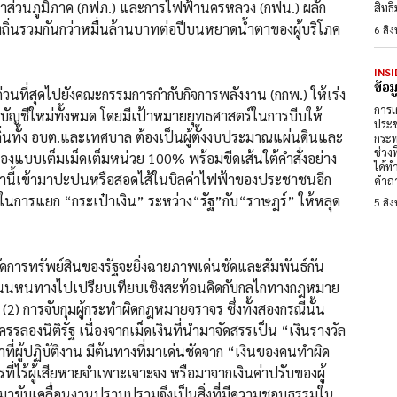
้าส่วนภูมิภาค (กฟภ.) และการไฟฟ้านครหลวง (กฟน.) ผลัก
สิทธ
งถิ่นรวมกันกว่าหมื่นล้านบาทต่อปีบนหยาดน้ำตาของผู้บริโภค
6 สิ
INSI
ข้อ
ไปยังคณะกรรมการกำกับกิจการพลังงาน (กกพ.) ให้เร่ง
การเ
ัญชีใหม่ทั้งหมด โดยมีเป้าหมายยุทธศาสตร์ในการบีบให้
ประช
นทั้ง อบต.และเทศบาล ต้องเป็นผู้ตั้งงบประมาณแผ่นดินและ
กระท
ช่วง
องแบบเต็มเม็ดเต็มหน่วย 100% พร้อมขีดเส้นใต้คำสั่งอย่าง
ได้ท
านี้เข้ามาปะปนหรือสอดไส้ในบิลค่าไฟฟ้าของประชาชนอีก
คำถา
์ในการแยก “กระเป๋าเงิน” ระหว่าง“รัฐ”กับ“ราษฎร์” ให้หลุด
5 สิ
ย์สินของรัฐจะยิ่งฉายภาพเด่นชัดและสัมพันธ์กัน
ไฟถนนหนทางไปเปรียบเทียบเชิงสะท้อนคิดกับกลไกทางกฎหมาย
2) การจับกุมผู้กระทำผิดกฎหมายจราจร ซึ่งทั้งสองกรณีนั้น
องนิติรัฐ เนื่องจากเม็ดเงินที่นำมาจัดสรรเป็น “เงินรางวัล
ที่ผู้ปฏิบัติงาน มีต้นทางที่มาเด่นชัดจาก “เงินของคนทำผิด
่ไร้ผู้เสียหายจำเพาะเจาะจง หรือมาจากเงินค่าปรับของผู้
มาขับเคลื่อนงานปราบปรามจึงเป็นสิ่งที่มีความชอบธรรมใน