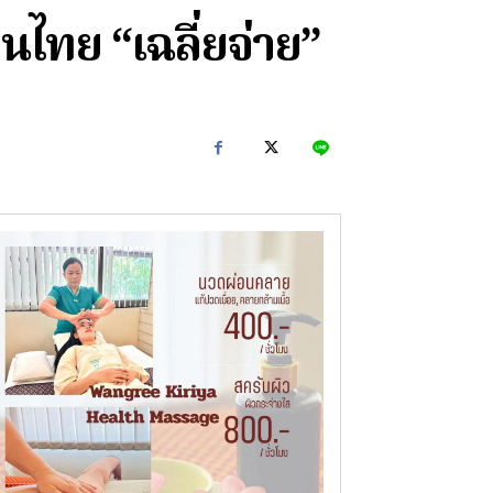
คนไทย “เฉลี่ยจ่าย”