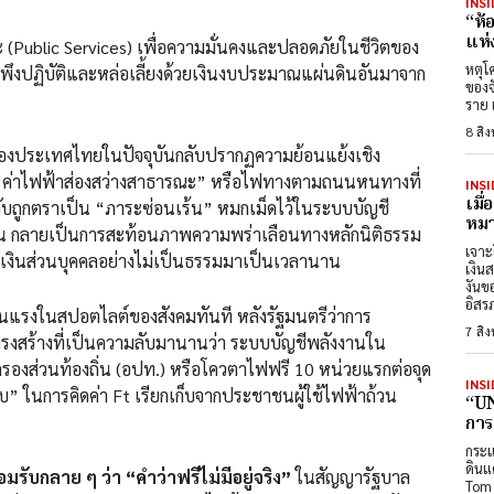
INSI
“ห้
แห่
ervices) เพื่อความมั่นคงและปลอดภัยในชีวิตของ
หตุโ
้องพึงปฏิบัติและหล่อเลี้ยงด้วยเงินงบประมาณแผ่นดินอันมาจาก
ของจังห
ราย 
8 สิ
ไทยในปัจจุบันกลับปรากฏความย้อนแย้งเชิง
่า “ค่าไฟฟ้าส่องสว่างสาธารณะ” หรือไฟทางตามถนนหนทางที่
INSI
เมื
กลับถูกตราเป็น “ภาระซ่อนเร้น” หมกเม็ดไว้ในระบบบัญชี
หมา
ือน กลายเป็นการสะท้อนภาพความพร่าเลือนทางหลักนิติธรรม
เจาะ
๋าเงินส่วนบุคคลอย่างไม่เป็นธรรมมาเป็นเวลานาน
เงิน
งันข
อิสร
ตไลต์ของสังคมทันที หลังรัฐมนตรีว่าการ
7 สิ
รงสร้างที่เป็นความลับมานานว่า ระบบบัญชีพลังงานใน
กครองส่วนท้องถิ่น (อปท.) หรือโควตาไฟฟรี 10 หน่วยแรกต่อจุด
INSI
” ในการคิดค่า Ft เรียกเก็บจากประชาชนผู้ใช้ไฟฟ้าถ้วน
“UN
การ
กระแ
ดินแ
รับกลาย ๆ ว่า “คำว่าฟรีไม่มีอยู่จริง”
ในสัญญารัฐบาล
Tom 