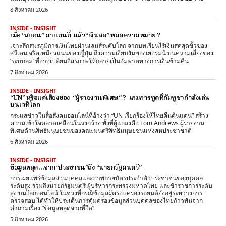
8 สิงหาคม 2026
INSIDE - INSIGHT
เมื่อ “สแกน” มาแทนที่ แล้ว“เงินสด” หมดความหมาย ?
เจาะลึกสมรภูมิการเงินไทยผ่านเลนส์ระดับโลก จากบทเรียนไร้เงินสดสุดขั้วของ
สวีเดน จริตเหนียวแน่นของญี่ปุ่น ถึงความเงียบงันของเยอรมนี บนความเสี่ยงของ
‘ระบบล่ม’ ที่อาจเปลี่ยนอิสรภาพให้กลายเป็นอัมพาตทางการเงินข้ามคืน
7 สิงหาคม 2026
INSIDE - INSIGHT
“UN” หรือแค่เสียงของ “ผู้รายงานพิเศษ“ ? เกมการทูตที่กัมพูชากำลังเล่น
บนเวทีโลก
กระแสข่าวในสื่อสังคมออนไลน์ที่อ้างว่า “UN เรียกร้องให้ไทยคืนดินแดน” สร้าง
ความเข้าใจคลาดเคลื่อนในวงกว้าง ทั้งที่ผู้แถลงคือ Tom Andrews ผู้รายงาน
พิเศษด้านสิทธิมนุษยชนของคณะมนตรีสิทธิมนุษยชนแห่งสหประชาชาติ
6 สิงหาคม 2026
INSIDE - INSIGHT
ข้อมูลหลุด…จาก“ประชาชน”ถึง “นายกรัฐมนตรี”
การเผยแพร่ข้อมูลส่วนบุคคลและภาพถ่ายบัตรประจำตัวประชาชนของบุคคล
ระดับสูง รวมถึงนายกรัฐมนตรี ผู้บริหารกระทรวงมหาดไทย และข้าราชการระดับ
สูง บนโลกออนไลน์ ในช่วงที่กรณีข้อมูลผู้ครอบครองรถยนต์ยังอยู่ระหว่างการ
ตรวจสอบ ได้ทำให้ประเด็นการคุ้มครองข้อมูลส่วนบุคคลของไทยก้าวพ้นจาก
คำถามเรื่อง “ข้อมูลหลุดจากที่ใด”
5 สิงหาคม 2026