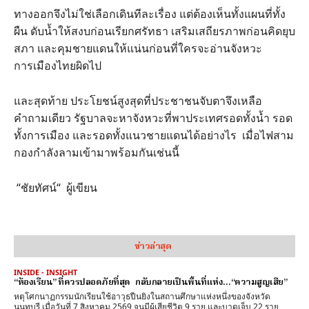
ทางออกจึงไม่ใช่เลือกเดินทีละเรื่อง แต่ต้องเห็นทั้งแผนที่ทั้ง
ผืน ดับน้ำให้สงบก่อนเรียกศรัทธา เสริมเสถียรภาพก่อนคิดยุบ
สภา และคุมชายแดนให้แน่นก่อนที่ใครจะอ่านจังหวะ
การเมืองไทยผิดไป
และสุดท้าย ประโยชน์สูงสุดที่ประชาชนจับตาจึงเหลือ
คำถามเดียว รัฐบาลจะหาจังหวะที่พาประเทศรอดทั้งน้ำ รอด
ทั้งการเมือง และรอดทั้งแนวชายแดนได้อย่างไร เมื่อไฟสาม
กองกำลังลามเข้ามาพร้อมกันเช่นนี้
“ชัยทัศน์“ ผู้เขียน
ข่าวล่าสุด
INSIDE - INSIGHT
“ห้องเรียน” ที่ควรปลอดภัยที่สุด กลับกลายเป็นพื้นที่แห่ง…“ความสูญเสีย”
หตุโศกนาฏกรรมนักเรียนใช้อาวุธปืนยิงในสถานศึกษาแห่งหนึ่งของจังหวัด
นนทบุรี เมื่อวันที่ 7 สิงหาคม 2569 จนมีผู้เสียชีวิต 9 ราย และบาดเจ็บ 22 ราย