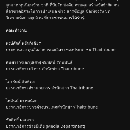
ผูกขาด ทุนนิยมข้ามชาติ ที่บีบรัด บังคับ ควบคุม สร้างข้อจำกัด จน
สื่อฯขาดอิสระในการนำเสนอ ข่าว สารข้อมูล ข้อเท็จจริง บท
วิเคราะห์อย่างถูกถ้วน ที่ประชาชนควรได้รับรู้.
คณะทำงาน
พงษ์ศักดิ์ พยัฆวิเชียร
ประธานกองทุนสื่อสาธารณะอิสระของประชาชน Thaitribune
พันตำรวจเอก(พิเศษ) ชัยทัศน์ รัตนพันธุ์
บรรณาธิการบริหาร สำนักข่าว Thaitribune
ไตรรัตน์ สิทธิทูล
บรรณาธิการอำานวยการ สำนักข่าว Thaitribune
ไพสันต์ พรหมน้อย
บรรณาธิการข่าวต่างประเทศสำนักข่าวThaitribune
ชัยสิทธิ์ ผลเสวก
บรรณาธิการฝ่ายมีเดีย (Media Department)