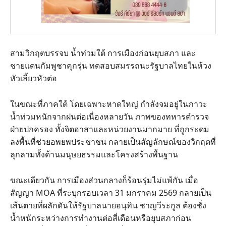
สามวิกฤตบรรจบ น้ำท่วมใต้ การเมืองก่อนยุบสภา และ
ชายแดนกัมพูชาคุกรุ่น ทดสอบสมรรถนะรัฐบาลไทยในห้วง
หัวเลี้ยวหัวต่อ
ในขณะที่ภาคใต้ โดยเฉพาะหาดใหญ่ กำลังจมอยู่ในภาวะ
น้ำท่วมหนักจากฝนต่อเนื่องหลายวัน ภาพของทหารตำรวจ
ฝ่ายปกครอง ทั้งจิตอาสาและหน่วยงานมากมาย ที่ถูกระดม
ลงพื้นที่ช่วยอพยพประชาชน กลายเป็นสัญลักษณ์ของวิกฤตที่
ลุกลามทั้งด้านมนุษยธรรมและโครงสร้างพื้นฐาน
ขณะเดียวกัน การเมืองส่วนกลางก็ร้อนรุ่มไม่แพ้กัน เมื่อ
สัญญา MOA ที่ระบุกรอบเวลา 31 มกราคม 2569 กลายเป็น
เส้นตายที่ผลักดันให้รัฐบาลนายอนุทิน ชาญวีระกูล ต้องชั่ง
น้ำหนักระหว่างการทำงานต่อสี่เดือนหรือยุบสภาก่อน