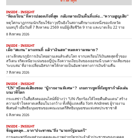
ข่าวล่าสุด
INSIDE - INSIGHT
“ห้องเรียน” ที่ควรปลอดภัยที่สุด กลับกลายเป็นพื้นที่แห่ง…“ความสูญเสีย”
หตุโศกนาฏกรรมนักเรียนใช้อาวุธปืนยิงในสถานศึกษาแห่งหนึ่งของจังหวัด
นนทบุรี เมื่อวันที่ 7 สิงหาคม 2569 จนมีผู้เสียชีวิต 9 ราย และบาดเจ็บ 22 ราย
8 สิงหาคม 2026
INSIDE - INSIGHT
เมื่อ “สแกน” มาแทนที่ แล้ว“เงินสด” หมดความหมาย ?
เจาะลึกสมรภูมิการเงินไทยผ่านเลนส์ระดับโลก จากบทเรียนไร้เงินสดสุดขั้วของ
สวีเดน จริตเหนียวแน่นของญี่ปุ่น ถึงความเงียบงันของเยอรมนี บนความเสี่ยงของ
‘ระบบล่ม’ ที่อาจเปลี่ยนอิสรภาพให้กลายเป็นอัมพาตทางการเงินข้ามคืน
7 สิงหาคม 2026
INSIDE - INSIGHT
“UN” หรือแค่เสียงของ “ผู้รายงานพิเศษ“ ? เกมการทูตที่กัมพูชากำลังเล่น
บนเวทีโลก
กระแสข่าวในสื่อสังคมออนไลน์ที่อ้างว่า “UN เรียกร้องให้ไทยคืนดินแดน” สร้าง
ความเข้าใจคลาดเคลื่อนในวงกว้าง ทั้งที่ผู้แถลงคือ Tom Andrews ผู้รายงาน
พิเศษด้านสิทธิมนุษยชนของคณะมนตรีสิทธิมนุษยชนแห่งสหประชาชาติ
6 สิงหาคม 2026
INSIDE - INSIGHT
ข้อมูลหลุด…จาก“ประชาชน”ถึง “นายกรัฐมนตรี”
การเผยแพร่ข้อมูลส่วนบุคคลและภาพถ่ายบัตรประจำตัวประชาชนของบุคคล