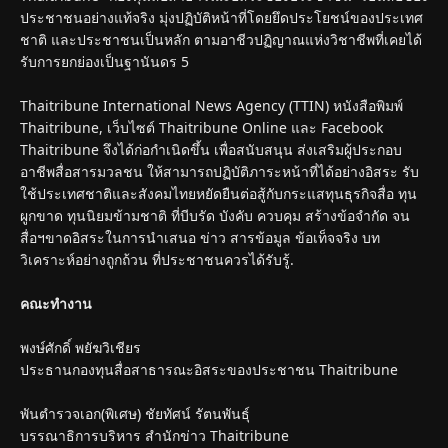
ประชาชนอย่างแท้จริง มุ่งปฏิบัติหน้าที่โดยยึดประโยชน์ของประเทศ
ชาติ และประชาชนเป็นหลัก ตามอาชีวปฏิญาณแห่งวิชาชีพที่เคยได้
รับการยกย่องเป็นฐานันดร 5
Thaitribune International News Agency (TTIN) หนังสือพิมพ์
Thaitribune, เว็บไซต์ Thaitribune Online และ Facebook
Thaitribune จึงได้ก่อกำเนิดขึ้น เพื่อสนับสนุน ส่งเสริมผู้ประกอบ
อาชีพสื่อสารมวลชน ให้สามารถปฏิบัติภาระหน้าที่ได้อย่างอิสระ รับ
ใช้ประเทศชาติและสังคมไทยหยัดยืนต่อสู้กับกระแสทุนธุรกิจสื่อ ทุน
ผูกขาด ทุนนิยมข้ามชาติ ที่บีบรัด บังคับ ควบคุม สร้างข้อจำกัด จน
สื่อฯขาดอิสระในการนำเสนอ ข่าว สารข้อมูล ข้อเท็จจริง บท
วิเคราะห์อย่างถูกถ้วน ที่ประชาชนควรได้รับรู้.
คณะทำงาน
พงษ์ศักดิ์ พยัฆวิเชียร
ประธานกองทุนสื่อสาธารณะอิสระของประชาชน Thaitribune
พันตำรวจเอก(พิเศษ) ชัยทัศน์ รัตนพันธุ์
บรรณาธิการบริหาร สำนักข่าว Thaitribune