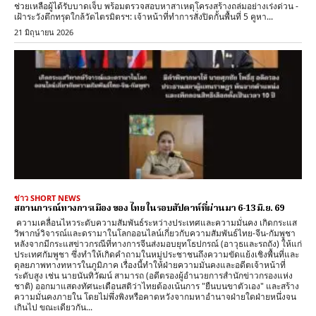
ช่วยเหลือผู้ได้รับบาดเจ็บ พร้อมตรวจสอบหาสาเหตุโครงสร้างถล่มอย่างเร่งด่วน - ​
เฝ้าระวังตึกทรุดใกล้วัดไตรมิตรฯ: เจ้าหน้าที่ทำการสั่งปิดกั้นพื้นที่ 5 คูหา...
21 มิถุนายน 2026
ข่าว SHORT NEWS
สถานการณ์ทางการเมือง ของ ไทย ในรอบสัปดาห์ที่ผ่านมา 6-13 มิ.ย. 69
​ ความเคลื่อนไหวระดับความสัมพันธ์ระหว่างประเทศและความมั่นคง ​เกิดกระแส
วิพากษ์วิจารณ์และดรามาในโลกออนไลน์เกี่ยวกับความสัมพันธ์ไทย-จีน-กัมพูชา
หลังจากมีกระแสข่าวกรณีที่ทางการจีนส่งมอบยุทโธปกรณ์ (อาวุธและรถถัง) ให้แก่
ประเทศกัมพูชา ซึ่งทำให้เกิดคำถามในหมู่ประชาชนถึงความขัดแย้งเชิงพื้นที่และ
ดุลยภาพทางทหารในภูมิภาค ​เรื่องนี้ทำให้ฝ่ายความมั่นคงและอดีตเจ้าหน้าที่
ระดับสูง เช่น นายนันทิวัฒน์ สามารถ (อดีตรองผู้อำนวยการสำนักข่าวกรองแห่ง
ชาติ) ออกมาแสดงทัศนะเตือนสติว่าไทยต้องเน้นการ "ยืนบนขาตัวเอง" และสร้าง
ความมั่นคงภายใน โดยไม่พึ่งพิงหรือคาดหวังจากมหาอำนาจฝ่ายใดฝ่ายหนึ่งจน
เกินไป ​ขณะเดียวกัน...