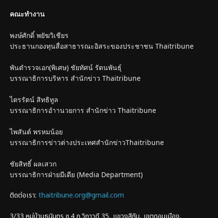
คณะทำงาน
พงษ์ศักดิ์ พยัฆวิเชียร
ประธานกองทุนสื่อสาธารณะอิสระของประชาชน Thaitribune
พันตำรวจเอก(พิเศษ) ชัยทัศน์ รัตนพันธุ์
บรรณาธิการบริหาร สำนักข่าว Thaitribune
ไตรรัตน์ สิทธิทูล
บรรณาธิการอำานวยการ สำนักข่าว Thaitribune
ไพสันต์ พรหมน้อย
บรรณาธิการข่าวต่างประเทศสำนักข่าวThaitribune
ชัยสิทธิ์ ผลเสวก
บรรณาธิการฝ่ายมีเดีย (Media Department)
ติดต่อเรา:
thaitribune.org@gmail.com
3/33 หมู่บ้านธนินทร ซ.4 ถ.วิภาวดี 35, แขวงสีกัน, เขตดอนเมือง,