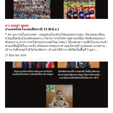
ข่าว SHORT NEWS
ประเทศไทย ในรอบสัปดาห์( 13-20 มิ.ย.)
​* สถานการณ์ในประเทศ - ​เหตุผนังอุโมงค์รถไฟดอยหลวงถล่ม: เกิดเหตุสะเทือน
ขวัญเมื่อผนังอุโมงค์ดอยหลวง (โครงการรถไฟทางคู่สายเหนือ) เกิดพังถล่มลงมา
ทับคนงาน ทางการรถไฟแห่งประเทศไทย (รฟท.) ได้แสดงความเสียใจและเร่งเข้า
ช่วยเหลือผู้ได้รับบาดเจ็บ พร้อมตรวจสอบหาสาเหตุโครงสร้างถล่มอย่างเร่งด่วน - ​
เฝ้าระวังตึกทรุดใกล้วัดไตรมิตรฯ: เจ้าหน้าที่ทำการสั่งปิดกั้นพื้นที่ 5 คูหา...
21 มิถุนายน 2026