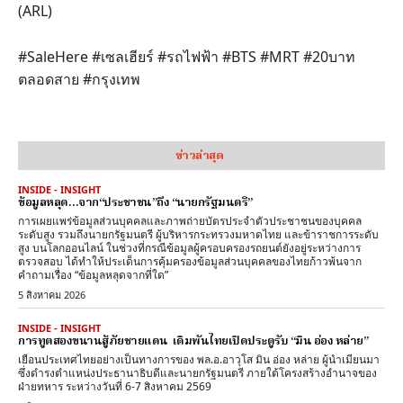
(ARL)
#SaleHere #เซลเฮียร์ #รถไฟฟ้า #BTS #MRT #20บาท
ตลอดสาย #กรุงเทพ
ข่าวล่าสุด
INSIDE - INSIGHT
ข้อมูลหลุด…จาก“ประชาชน”ถึง “นายกรัฐมนตรี”
การเผยแพร่ข้อมูลส่วนบุคคลและภาพถ่ายบัตรประจำตัวประชาชนของบุคคล
ระดับสูง รวมถึงนายกรัฐมนตรี ผู้บริหารกระทรวงมหาดไทย และข้าราชการระดับ
สูง บนโลกออนไลน์ ในช่วงที่กรณีข้อมูลผู้ครอบครองรถยนต์ยังอยู่ระหว่างการ
ตรวจสอบ ได้ทำให้ประเด็นการคุ้มครองข้อมูลส่วนบุคคลของไทยก้าวพ้นจาก
คำถามเรื่อง “ข้อมูลหลุดจากที่ใด”
5 สิงหาคม 2026
INSIDE - INSIGHT
การทูตสองขนานสู้ภัยชายแดน เดิมพันไทยเปิดประตูรับ “มิน อ่อง หล่าย”
เยือนประเทศไทยอย่างเป็นทางการของ พล.อ.อาวุโส มิน อ่อง หล่าย ผู้นำเมียนมา
ซึ่งดำรงตำแหน่งประธานาธิบดีและนายกรัฐมนตรี ภายใต้โครงสร้างอำนาจของ
ฝ่ายทหาร ระหว่างวันที่ 6-7 สิงหาคม 2569