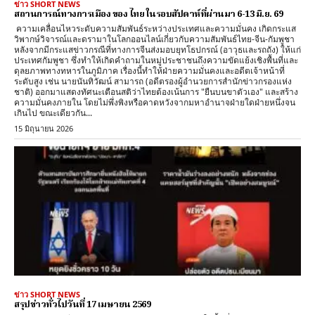
ข่าว SHORT NEWS
สถานการณ์ทางการเมือง ของ ไทย ในรอบสัปดาห์ที่ผ่านมา 6-13 มิ.ย. 69
​ ความเคลื่อนไหวระดับความสัมพันธ์ระหว่างประเทศและความมั่นคง ​เกิดกระแส
วิพากษ์วิจารณ์และดรามาในโลกออนไลน์เกี่ยวกับความสัมพันธ์ไทย-จีน-กัมพูชา
หลังจากมีกระแสข่าวกรณีที่ทางการจีนส่งมอบยุทโธปกรณ์ (อาวุธและรถถัง) ให้แก่
ประเทศกัมพูชา ซึ่งทำให้เกิดคำถามในหมู่ประชาชนถึงความขัดแย้งเชิงพื้นที่และ
ดุลยภาพทางทหารในภูมิภาค ​เรื่องนี้ทำให้ฝ่ายความมั่นคงและอดีตเจ้าหน้าที่
ระดับสูง เช่น นายนันทิวัฒน์ สามารถ (อดีตรองผู้อำนวยการสำนักข่าวกรองแห่ง
ชาติ) ออกมาแสดงทัศนะเตือนสติว่าไทยต้องเน้นการ "ยืนบนขาตัวเอง" และสร้าง
ความมั่นคงภายใน โดยไม่พึ่งพิงหรือคาดหวังจากมหาอำนาจฝ่ายใดฝ่ายหนึ่งจน
เกินไป ​ขณะเดียวกัน...
15 มิถุนายน 2026
ข่าว SHORT NEWS
สรุปข่าวทั่วไปวันที่ 17 เมษายน 2569