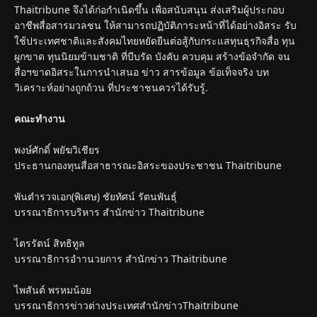
Thaitribune จึงได้ก่อกำเนิดขึ้น เพื่อสนับสนุน ส่งเสริมผู้ประกอบ
อาชีพสื่อสารมวลชน ให้สามารถปฏิบัติภาระหน้าที่ได้อย่างอิสระ รับ
ใช้ประเทศชาติและสังคมไทยหยัดยืนต่อสู้กับกระแสทุนธุรกิจสื่อ ทุน
ผูกขาด ทุนนิยมข้ามชาติ ที่บีบรัด บังคับ ควบคุม สร้างข้อจำกัด จน
สื่อฯขาดอิสระในการนำเสนอ ข่าว สารข้อมูล ข้อเท็จจริง บท
วิเคราะห์อย่างถูกถ้วน ที่ประชาชนควรได้รับรู้.
คณะทำงาน
พงษ์ศักดิ์ พยัฆวิเชียร
ประธานกองทุนสื่อสาธารณะอิสระของประชาชน Thaitribune
พันตำรวจเอก(พิเศษ) ชัยทัศน์ รัตนพันธุ์
บรรณาธิการบริหาร สำนักข่าว Thaitribune
ไตรรัตน์ สิทธิทูล
บรรณาธิการอำานวยการ สำนักข่าว Thaitribune
ไพสันต์ พรหมน้อย
บรรณาธิการข่าวต่างประเทศสำนักข่าวThaitribune