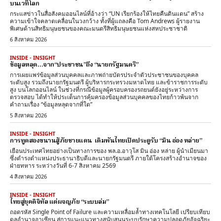
บนเวทีโลก
กระแสข่าวในสื่อสังคมออนไลน์ที่อ้างว่า “UN เรียกร้องให้ไทยคืนดินแดน” สร้าง
ความเข้าใจคลาดเคลื่อนในวงกว้าง ทั้งที่ผู้แถลงคือ Tom Andrews ผู้รายงาน
พิเศษด้านสิทธิมนุษยชนของคณะมนตรีสิทธิมนุษยชนแห่งสหประชาชาติ
6 สิงหาคม 2026
INSIDE - INSIGHT
ข้อมูลหลุด…จาก“ประชาชน”ถึง “นายกรัฐมนตรี”
การเผยแพร่ข้อมูลส่วนบุคคลและภาพถ่ายบัตรประจำตัวประชาชนของบุคคล
ระดับสูง รวมถึงนายกรัฐมนตรี ผู้บริหารกระทรวงมหาดไทย และข้าราชการระดับ
สูง บนโลกออนไลน์ ในช่วงที่กรณีข้อมูลผู้ครอบครองรถยนต์ยังอยู่ระหว่างการ
ตรวจสอบ ได้ทำให้ประเด็นการคุ้มครองข้อมูลส่วนบุคคลของไทยก้าวพ้นจาก
คำถามเรื่อง “ข้อมูลหลุดจากที่ใด”
5 สิงหาคม 2026
INSIDE - INSIGHT
การทูตสองขนานสู้ภัยชายแดน เดิมพันไทยเปิดประตูรับ “มิน อ่อง หล่าย”
เยือนประเทศไทยอย่างเป็นทางการของ พล.อ.อาวุโส มิน อ่อง หล่าย ผู้นำเมียนมา
ซึ่งดำรงตำแหน่งประธานาธิบดีและนายกรัฐมนตรี ภายใต้โครงสร้างอำนาจของ
ฝ่ายทหาร ระหว่างวันที่ 6-7 สิงหาคม 2569
4 สิงหาคม 2026
INSIDE - INSIGHT
ไทยสู่ยุคดิจิทัล แต่ผจญภัย “ระบบล่ม”
ถอดรหัส Single Point of Failure และความเหลื่อมล้ำทางเทคโนโลยี เปรียบเทียบ
ดุลอำนาจอาเซียน สู่การแนะแนวทางสนับสนุนระบบรักษาความปลอดภัยอัจฉริยะ