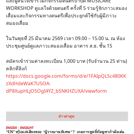
และผู้สนใจเข้าร่วมกิจกรรมดนตรีบำบัด MUSICARE
WORKSHOP ดูแลใจด้วยดนตรี ครั้งที่ 5 ร่วมรู้จักภาวะสมอง
เสื่อมและกิจกรรมทางดนตรีเพื่อประยุกต์ใช้กับผู้มีภาวะ
สมองเสื่อม
ในวันพุธที่ 25 มีนาคม 2569 เวลา 09.00 – 15.00 น. ณ ห้อง
ประชุมศูนย์ดูแลภาวะสมองเสื่อม อาคาร ส.ธ. ชั้น 15
สมัครเข้าร่วมค่าลงทะเบียน 1,000 บาท (รับจำนวน 25 ท่าน)
คลิกที่ลิงก์
https://docs.google.com/forms/d/e/1FAIpQLSc480KK
zXdHdeWaK7U5OA-
dP8XupHLjOSOgI4YZ_bSNKHZUXA/viewform
ข่าวล่าสุด
INSIDE - INSIGHT
“UN” หรือแค่เสียงของ “ผู้รายงานพิเศษ“ ? เกมการทูตที่กัมพูชากำลังเล่น