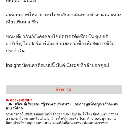
ที่สุดถึง +21.3%
สะท้อนภาพใหญ่ว่า คนไทยกลับมาเดินทาง ทำงาน และท่อง
เที่ยวเพิ่มมากขึ้น
ขณะเดียวกันก็ยังคงชอบใช้บัตรเครดิตช้อปใน ซูเปอร์
มาร์เก็ต, ไฮเปอร์มาร์เก็ต, ร้านสะดวกซื้อ เพื่อจัดการชีวิต
ประจำวัน
Insight บัตรเครดิตแบบนี้ มีแค่ CardX ที่กล้าบอกคุณ!
ข่าวล่าสุด
INSIDE - INSIGHT
“UN” หรือแค่เสียงของ “ผู้รายงานพิเศษ“ ? เกมการทูตที่กัมพูชากำลังเล่น
บนเวทีโลก
กระแสข่าวในสื่อสังคมออนไลน์ที่อ้างว่า “UN เรียกร้องให้ไทยคืนดินแดน” สร้าง
ความเข้าใจคลาดเคลื่อนในวงกว้าง ทั้งที่ผู้แถลงคือ Tom Andrews ผู้รายงาน
พิเศษด้านสิทธิมนุษยชนของคณะมนตรีสิทธิมนุษยชนแห่งสหประชาชาติ