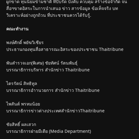
ผูกขาด ทุนนิยมข้ามชาติ ที่บีบรัด บังคับ ควบคุม สร้างข้อจำกัด จน
สื่อฯขาดอิสระในการนำเสนอ ข่าว สารข้อมูล ข้อเท็จจริง บท
วิเคราะห์อย่างถูกถ้วน ที่ประชาชนควรได้รับรู้.
คณะทำงาน
พงษ์ศักดิ์ พยัฆวิเชียร
ประธานกองทุนสื่อสาธารณะอิสระของประชาชน Thaitribune
พันตำรวจเอก(พิเศษ) ชัยทัศน์ รัตนพันธุ์
บรรณาธิการบริหาร สำนักข่าว Thaitribune
ไตรรัตน์ สิทธิทูล
บรรณาธิการอำานวยการ สำนักข่าว Thaitribune
ไพสันต์ พรหมน้อย
บรรณาธิการข่าวต่างประเทศสำนักข่าวThaitribune
ชัยสิทธิ์ ผลเสวก
บรรณาธิการฝ่ายมีเดีย (Media Department)