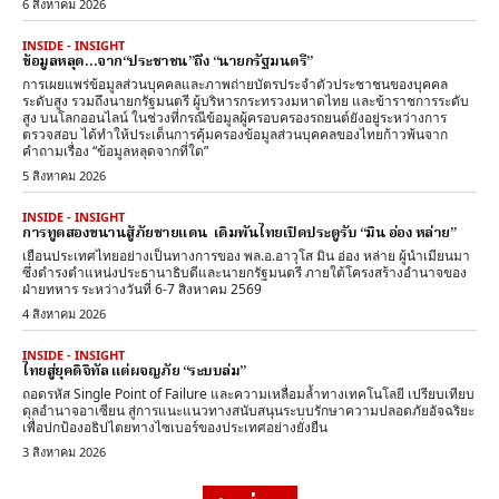
6 สิงหาคม 2026
INSIDE - INSIGHT
ข้อมูลหลุด…จาก“ประชาชน”ถึง “นายกรัฐมนตรี”
การเผยแพร่ข้อมูลส่วนบุคคลและภาพถ่ายบัตรประจำตัวประชาชนของบุคคล
ระดับสูง รวมถึงนายกรัฐมนตรี ผู้บริหารกระทรวงมหาดไทย และข้าราชการระดับ
สูง บนโลกออนไลน์ ในช่วงที่กรณีข้อมูลผู้ครอบครองรถยนต์ยังอยู่ระหว่างการ
ตรวจสอบ ได้ทำให้ประเด็นการคุ้มครองข้อมูลส่วนบุคคลของไทยก้าวพ้นจาก
คำถามเรื่อง “ข้อมูลหลุดจากที่ใด”
5 สิงหาคม 2026
INSIDE - INSIGHT
การทูตสองขนานสู้ภัยชายแดน เดิมพันไทยเปิดประตูรับ “มิน อ่อง หล่าย”
เยือนประเทศไทยอย่างเป็นทางการของ พล.อ.อาวุโส มิน อ่อง หล่าย ผู้นำเมียนมา
ซึ่งดำรงตำแหน่งประธานาธิบดีและนายกรัฐมนตรี ภายใต้โครงสร้างอำนาจของ
ฝ่ายทหาร ระหว่างวันที่ 6-7 สิงหาคม 2569
4 สิงหาคม 2026
INSIDE - INSIGHT
ไทยสู่ยุคดิจิทัล แต่ผจญภัย “ระบบล่ม”
ถอดรหัส Single Point of Failure และความเหลื่อมล้ำทางเทคโนโลยี เปรียบเทียบ
ดุลอำนาจอาเซียน สู่การแนะแนวทางสนับสนุนระบบรักษาความปลอดภัยอัจฉริยะ
เพื่อปกป้องอธิปไตยทางไซเบอร์ของประเทศอย่างยั่งยืน
3 สิงหาคม 2026