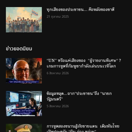
ทุกเสียงของประชาชน… คือพลังของชาติ
21 ตุลาคม 2025
ข่าวยอดนิยม
“UN” หรือแค่เสียงของ “ผู้รายงานพิเศษ“ ?
เกมการทูตที่กัมพูชากำลังเล่นบนเวทีโลก
6 สิงหาคม 2026
ข้อมูลหลุด…จาก“ประชาชน”ถึง “นายก
รัฐมนตรี”
5 สิงหาคม 2026
การทูตสองขนานสู้ภัยชายแดน เดิมพันไทย