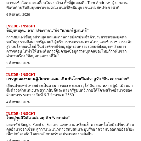
ความเข้าใจคลาดเคลื่อนในวงกว้าง ทั้งที่ผู้แถลงคือ Tom Andrews ผู้รายงาน
พิเศษด้านสิทธิมนุษยชนของคณะมนตรีสิทธิมนุษยชนแห่งสหประชาชาติ
6 สิงหาคม 2026
INSIDE - INSIGHT
ข้อมูลหลุด…จาก“ประชาชน”ถึง “นายกรัฐมนตรี”
การเผยแพร่ข้อมูลส่วนบุคคลและภาพถ่ายบัตรประจำตัวประชาชนของบุคคล
ระดับสูง รวมถึงนายกรัฐมนตรี ผู้บริหารกระทรวงมหาดไทย และข้าราชการระดับ
สูง บนโลกออนไลน์ ในช่วงที่กรณีข้อมูลผู้ครอบครองรถยนต์ยังอยู่ระหว่างการ
ตรวจสอบ ได้ทำให้ประเด็นการคุ้มครองข้อมูลส่วนบุคคลของไทยก้าวพ้นจาก
คำถามเรื่อง “ข้อมูลหลุดจากที่ใด”
5 สิงหาคม 2026
INSIDE - INSIGHT
การทูตสองขนานสู้ภัยชายแดน เดิมพันไทยเปิดประตูรับ “มิน อ่อง หล่าย”
เยือนประเทศไทยอย่างเป็นทางการของ พล.อ.อาวุโส มิน อ่อง หล่าย ผู้นำเมียนมา
ซึ่งดำรงตำแหน่งประธานาธิบดีและนายกรัฐมนตรี ภายใต้โครงสร้างอำนาจของ
ฝ่ายทหาร ระหว่างวันที่ 6-7 สิงหาคม 2569
4 สิงหาคม 2026
INSIDE - INSIGHT
ไทยสู่ยุคดิจิทัล แต่ผจญภัย “ระบบล่ม”
ถอดรหัส Single Point of Failure และความเหลื่อมล้ำทางเทคโนโลยี เปรียบเทียบ
ดุลอำนาจอาเซียน สู่การแนะแนวทางสนับสนุนระบบรักษาความปลอดภัยอัจฉริยะ
เพื่อปกป้องอธิปไตยทางไซเบอร์ของประเทศอย่างยั่งยืน
3 สิงหาคม 2026