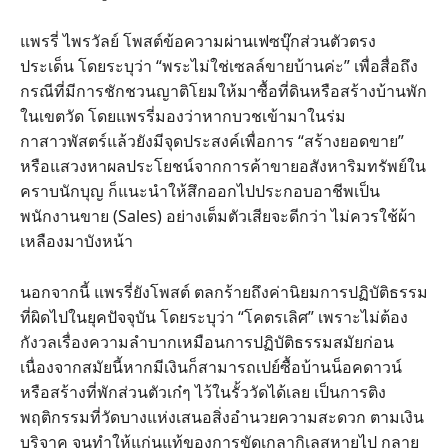
แพรรี่ ไพรวัลย์ โพสต์ข้อความผ่านเฟซบุ๊กส่วนตัวตรง
ประเด็น โดยระบุว่า “พระไม่ใช่เซลล์ขายบ้านค่ะ” เพื่อสื่อถึง
กรณีที่มีการชักชวนญาติโยมให้มาซื้อที่ดินหรือสร้างบ้านพัก
ในเขตวัด โดยแพรรี่มองว่าหากบวชเข้ามาในร่ม
กาสาวพัสตร์แล้วยังมีจุดประสงค์เพื่อการ “สร้างยอดขาย”
หรือแสวงหาผลประโยชน์จากการค้าขายอสังหาริมทรัพย์ใน
คราบนักบุญ ก็แนะนำให้สึกออกไปประกอบอาชีพเป็น
พนักงานขาย (Sales) อย่างเต็มตัวเสียจะดีกว่า ไม่ควรใช้ผ้า
เหลืองมาบังหน้า
นอกจากนี้ แพรรี่ยังโพสต์ ตลกร้ายถึงค่านิยมการปฏิบัติธรรม
ที่ผิดไปในยุคปัจจุบัน โดยระบุว่า “โคตรเลิศ” เพราะไม่ต้อง
กังวลเรื่องความลำบากเหมือนการปฏิบัติธรรมสมัยก่อน
เนื่องจากสมัยนี้หากมีเงินก็สามารถเปย์ซื้อบ้านน็อคดาวน์
หรือสร้างที่พักส่วนตัวเก๋ๆ ไว้ในรั้ววัดได้เลย เป็นการติง
พฤติกรรมที่วัดบางแห่งเสนอสิ่งอำนวยความสะดวก ตามเงิน
บริจาค จนทำให้แก่นแท้ของการขัดเกลากิเลสหายไป กลาย