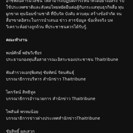
อาชีพสื่อสารมวลชน ให้สามารถปฏิบัติภาระหน้าที่ได้อย่างอิสระ รับ
ใช้ประเทศชาติและสังคมไทยหยัดยืนต่อสู้กับกระแสทุนธุรกิจสื่อ ทุน
ผูกขาด ทุนนิยมข้ามชาติ ที่บีบรัด บังคับ ควบคุม สร้างข้อจำกัด จน
สื่อฯขาดอิสระในการนำเสนอ ข่าว สารข้อมูล ข้อเท็จจริง บท
วิเคราะห์อย่างถูกถ้วน ที่ประชาชนควรได้รับรู้.
คณะทำงาน
พงษ์ศักดิ์ พยัฆวิเชียร
ประธานกองทุนสื่อสาธารณะอิสระของประชาชน Thaitribune
พันตำรวจเอก(พิเศษ) ชัยทัศน์ รัตนพันธุ์
บรรณาธิการบริหาร สำนักข่าว Thaitribune
ไตรรัตน์ สิทธิทูล
บรรณาธิการอำานวยการ สำนักข่าว Thaitribune
ไพสันต์ พรหมน้อย
บรรณาธิการข่าวต่างประเทศสำนักข่าวThaitribune
ชัยสิทธิ์ ผลเสวก