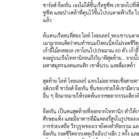
ชาร์ลส์ จ็อกกิน เองไม่ได้ขึ้นเรือชูชีพ เขาลงไปที่ห
ชูชีพ และนำเหล้าที่ตุนไว้ขึ้นไปบนดาดฟ้าเรือ 
แล้ว
ต้นหนเรือคนที่สอง ไลท์ โทลเลอร์ พบเขาบนดาดเรื
เมามากจนคิดว่าคนทำขนมปังคนนี้คงไม่รอดชีวิตแ
เก้าอี้ไม้ลงทะเล เขาโยนไปประมาณ 60 ตัว เก้าอี้ท
คงอยู่บนเรือไททานิกจนถึงวินาทีสุดท้าย… จากนั้
มหาสมุทรแอตแลนติก เขาดิ้นรน และดื่มเหล้า
สุดท้าย ไลท์ โทลเลอร์ แทบไม่อยากจะเชื่อสายตาตัว
อดิเรกที่ ชาร์ลส์ จ็อกกิน ชื่นชอบช่วยให้เขามี
อื่น ๆ อีกมากมายให้รอดพ้นจากชะตากรรมเดียว
จ็อกกิน เป็นคนสุดท้ายที่ออกจากไททานิก ทำให้เขาอ
ศีรษะแห้ง และมีอาหารที่มีแคลอรี่สูงในรูปของเห
การช่วยเหลือ วีรบุรุษของเรายังคงทำกิจกรรม แ
จ็อกกิน รอดชีวิตจากเหตุเรืออับปางอีก 2 ครั้ง แล