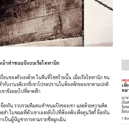
หัวหน้าทำขนมปังบนเรือไททานิก
เถื่อนของตัวเองด้วย ในคืนที่โชคร้ายนั้น เมื่อเรือไททานิก ชน
INSI
ดื่มด่ำกับงานอดิเรกที่เขาโปรดปรานในห้องพักของเขาตามปกติ
เมื
หมา
 เขาจึงออกไปที่ดาดฟ้า
เจาะ
เงิน
ูชีพ จ็อกกิน รวบรวมทีมคนทำขนมปังของเขา และด้วยความคิด
งันข
อิสร
ละลำ ในขณะที่ตัวเขาเองกลับไปที่ห้องพักเพื่อตุนวิสกี้ จ็อกกิน
7 สิ
เขาเป็นผู้บัญชาการตามรายชื่อฉุกเฉิน