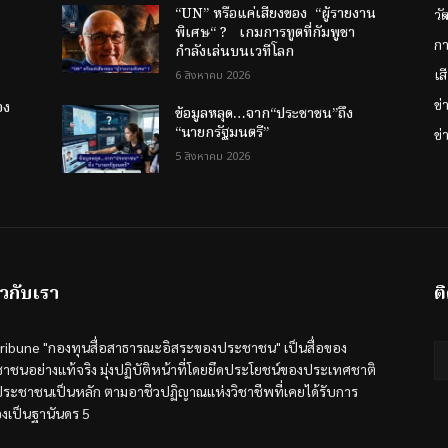
“UN” หรือแค่เสียงของ “ผู้รายงาน
วั
พิเศษ“ ? เกมการทูตที่กัมพูชา
กา
กำลังเล่นบนเวทีโลก
เส
6 สิงหาคม 2026
ข
อง
ข้อมูลหลุด…จาก“ประชาชน”ถึง
“นายกรัฐมนตรี”
ข่
5 สิงหาคม 2026
ยวกับเรา
ต
tribune "กองทุนสื่อสาธารณะอิสระของประชาชน" เป็นสื่อของ
าชนอย่างแท้จริง มุ่งปฏิบัติหน้าที่โดยยึดประโยชน์ของประเทศชาติ
ระชาชนเป็นหลัก ตามอาชีวปฏิญาณแห่งวิชาชีพที่เคยได้รับการ
องเป็นฐานันดร 5