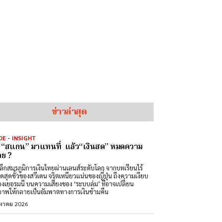
ข่าวล่าสุด
DE - INSIGHT
่อ “สแกน” มาแทนที่ แล้ว“เงินสด” หมดความ
ย ?
ลึกสมรภูมิการเงินไทยผ่านเลนส์ระดับโลก จากบทเรียนไร้
สดสุดขั้วของสวีเดน จริตเหนียวแน่นของญี่ปุ่น ถึงความเงียบ
องเยอรมนี บนความเสี่ยงของ ‘ระบบล่ม’ ที่อาจเปลี่ยน
ภาพให้กลายเป็นอัมพาตทางการเงินข้ามคืน
งหาคม 2026