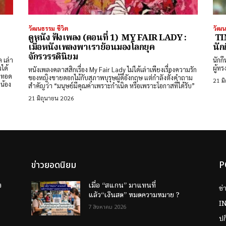
วัฒนธรรม ชีวิต
วัฒน
ดูหนัง ฟังเพลง (ตอนที่ 1) MY FAIR LADY :
TIM
เมื่อหนังเพลงพาเราย้อนมองโลกยุค
นัก
จักรวรรดินิยม
ล เล่า
นักก
ได้
ผู้ท
หนังเพลงคลาสสิกเรื่อง My Fair Lady ไม่ได้เล่าเพียงเรื่องความรัก
ยทอด
ของหญิงขายดอกไม้กับสุภาพบุรุษผู้ดีอังกฤษ แต่กำลังตั้งคำถาม
21 ม
่น้อง
สำคัญว่า “มนุษย์มีคุณค่าเพราะกำเนิด หรือเพราะโอกาสที่ได้รับ”
21 มิถุนายน 2026
ข่าวยอดนิยม
P
ง
เมื่อ “สแกน” มาแทนที่
ข่
แล้ว“เงินสด” หมดความหมาย ?
I
7 สิงหาคม 2026
ป