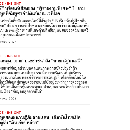
DE - INSIGHT
” หรือแค่เสียงของ “ผู้รายงานพิเศษ“ ? เกม
ทูตที่กัมพูชากำลังเล่นบนเวทีโลก
สข่าวในสื่อสังคมออนไลน์ที่อ้างว่า “UN เรียกร้องให้ไทยคืน
ดน” สร้างความเข้าใจคลาดเคลื่อนในวงกว้าง ทั้งที่ผู้แถลงคือ
Andrews ผู้รายงานพิเศษด้านสิทธิมนุษยชนของคณะมนตรี
ิมนุษยชนแห่งสหประชาชาติ
งหาคม 2026
DE - INSIGHT
มูลหลุด…จาก“ประชาชน”ถึง “นายกรัฐมนตรี”
ผยแพร่ข้อมูลส่วนบุคคลและภาพถ่ายบัตรประจำตัว
าชนของบุคคลระดับสูง รวมถึงนายกรัฐมนตรี ผู้บริหาร
รวงมหาดไทย และข้าราชการระดับสูง บนโลกออนไลน์ ใน
ที่กรณีข้อมูลผู้ครอบครองรถยนต์ยังอยู่ระหว่างการตรวจสอบ
ำให้ประเด็นการคุ้มครองข้อมูลส่วนบุคคลของไทยก้าวพ้นจาก
มเรื่อง “ข้อมูลหลุดจากที่ใด”
งหาคม 2026
DE - INSIGHT
ทูตสองขนานสู้ภัยชายแดน เดิมพันไทยเปิด
ูรับ “มิน อ่อง หล่าย”
นประเทศไทยอย่างเป็นทางการของ พล.อ.อาวุโส มิน อ่อง