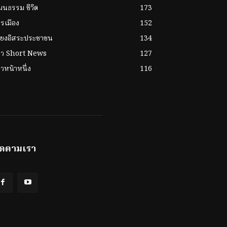
ฒนธรรม ชีวิต
173
รเมือง
152
ียงอิสระประชาชน
134
่าว Short News
127
าวหน้าหนึ่ง
116
ิดตามเรา