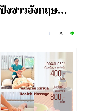
นมปังชาวอังกฤษ…