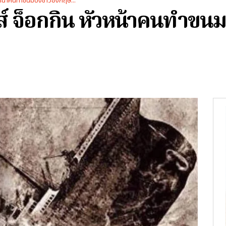
ัวหน้าคนทำขนมปังชาวอังกฤษ...
์ลส์ จ็อกกิน หัวหน้าคนทำข