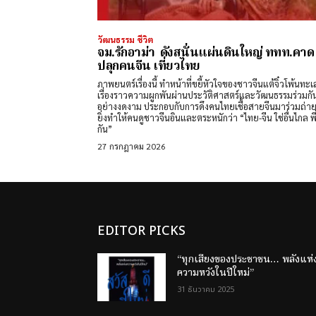
วัฒนธรรม ชีวิต
จม.รักอาม่า ดังสนั่นแผ่นดินใหญ่ ททท.คาด
ปลุกคนจีน เที่ยวไทย
ภาพยนตร์เรื่องนี้ ทำหน้าที่ขยี้หัวใจของชาวจีนแต้จิ๋วโพ้นทะเ
เรื่องราวความผูกพันผ่านประวัติศาสตร์และวัฒนธรรมร่วมกัน
อย่างงดงาม ประกอบกับการดึงคนไทยเชื้อสายจีนมาร่วมถ่า
ยิ่งทำให้คนดูชาวจีนอินและตระหนักว่า “ไทย-จีน ใช่อื่นไกล พี
กัน”
27 กรกฎาคม 2026
EDITOR PICKS
“ทุกเสียงของประชาชน… พลังแห่
ความหวังในปีใหม่”
31 ธันวาคม 2025