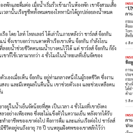
INSI
้องพักและดื่มต่อ เมื่อน้ำเริ่มรั่วเข้ามาในห้องพัก เขาจึงสวมเสื้อ
“UN
ในเวลานั้นเรือชูชีพทั้งหมดของไททานิกได้ถูกปล่อยลงน้ำหมด
การ
กระแ
ดินแ
Tom 
อ โดย ไลท์ โทลเลอร์ ได้เล่าในภายหลังว่า ชาร์ลส์ จ็อกกิน
สิทธ
น่ ซึ่งเขาบอกว่าบนดาดฟ้าเรือเขาเห็น จ็อกกิน กำลังโยน
6 สิ
ี่ลอยน้ำช่วยชีวิตคนจมน้ำบางคนไว้ได้ แต่ ชาร์ลส์ จ็อกกิน ก็ยัง
นเขาก็ใช้เวลามากกว่า 4 ชั่วโมงในน้ำทะเลที่เย็นจัดของ
INSI
ข้อ
การเ
ประช
เองเมื่อเห็น จ็อกกิน อยู่ท่ามกลางหนึ่งในผู้รอดชีวิต ซึ่งงาน
กระท
ความสงบ และมีเหตุผลในคืนนั้น เขาช่วยตัวเอง และช่วยเหลือคน
ช่วง
ได้ท
กัน
คำถา
5 สิ
ยู่ในน้ำเย็นจัดน้อยที่สุด เป็นเวลา 4 ชั่วโมงที่เขายังคง
ลวอย่างเพียงพอ ซึ่งจะไม่แข็งตัวในความเย็น หลังจากได้รับ
INSI
การ
ละทำอาชีพของเขาต่อไป คือการดื่ม และแล่นเรือต่อไป ชาร์ลส์
ประต
ะมีชีวิตอยู่จนถึงอายุ 78 ปี บนหลุมฝังศพของเขาสลักไว้ว่า
เยือ