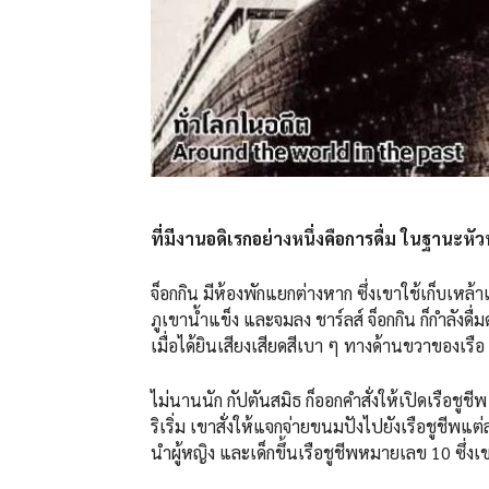
ที่มีงานอดิเรกอย่างหนึ่งคือการดื่ม ในฐานะ
จ็อกกิน มีห้องพักแยกต่างหาก ซึ่งเขาใช้เก็บเหล้า
ภูเขาน้ำแข็ง และจมลง ชาร์ลส์ จ็อกกิน ก็กำลัง
เมื่อได้ยินเสียงเสียดสีเบา ๆ ทางด้านขวาของเรือ
ไม่นานนัก กัปตันสมิธ ก็ออกคำสั่งให้เปิดเรือช
ริเริ่ม เขาสั่งให้แจกจ่ายขนมปังไปยังเรือชูชีพแต่
นำผู้หญิง และเด็กขึ้นเรือชูชีพหมายเลข 10 ซึ่ง