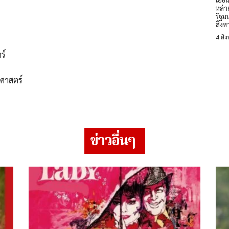
หล่า
รัฐม
สิงห
4 สิ
ตร์
ิศาสตร์
ข่าวอื่นๆ