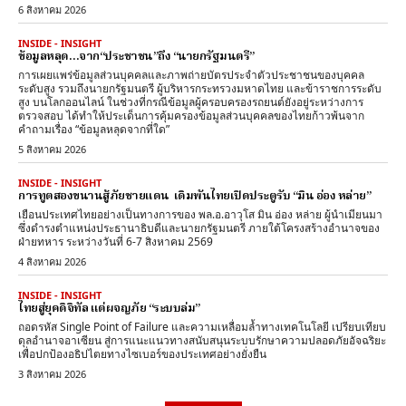
6 สิงหาคม 2026
INSIDE - INSIGHT
ข้อมูลหลุด…จาก“ประชาชน”ถึง “นายกรัฐมนตรี”
การเผยแพร่ข้อมูลส่วนบุคคลและภาพถ่ายบัตรประจำตัวประชาชนของบุคคล
ระดับสูง รวมถึงนายกรัฐมนตรี ผู้บริหารกระทรวงมหาดไทย และข้าราชการระดับ
สูง บนโลกออนไลน์ ในช่วงที่กรณีข้อมูลผู้ครอบครองรถยนต์ยังอยู่ระหว่างการ
ตรวจสอบ ได้ทำให้ประเด็นการคุ้มครองข้อมูลส่วนบุคคลของไทยก้าวพ้นจาก
คำถามเรื่อง “ข้อมูลหลุดจากที่ใด”
5 สิงหาคม 2026
INSIDE - INSIGHT
การทูตสองขนานสู้ภัยชายแดน เดิมพันไทยเปิดประตูรับ “มิน อ่อง หล่าย”
เยือนประเทศไทยอย่างเป็นทางการของ พล.อ.อาวุโส มิน อ่อง หล่าย ผู้นำเมียนมา
ซึ่งดำรงตำแหน่งประธานาธิบดีและนายกรัฐมนตรี ภายใต้โครงสร้างอำนาจของ
ฝ่ายทหาร ระหว่างวันที่ 6-7 สิงหาคม 2569
4 สิงหาคม 2026
INSIDE - INSIGHT
ไทยสู่ยุคดิจิทัล แต่ผจญภัย “ระบบล่ม”
ถอดรหัส Single Point of Failure และความเหลื่อมล้ำทางเทคโนโลยี เปรียบเทียบ
ดุลอำนาจอาเซียน สู่การแนะแนวทางสนับสนุนระบบรักษาความปลอดภัยอัจฉริยะ
เพื่อปกป้องอธิปไตยทางไซเบอร์ของประเทศอย่างยั่งยืน
3 สิงหาคม 2026