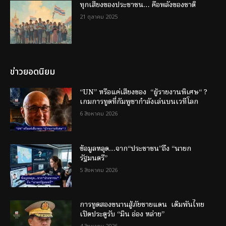
ทุกเสียงของประชาชน… คือพลังของชาติ
21 ตุลาคม 2025
ข่าวยอดนิยม
“UN” หรือแค่เสียงของ “ผู้รายงานพิเศษ“ ?
เกมการทูตที่กัมพูชากำลังเล่นบนเวทีโลก
6 สิงหาคม 2026
ข้อมูลหลุด…จาก“ประชาชน”ถึง “นายก
รัฐมนตรี”
5 สิงหาคม 2026
การทูตสองขนานสู้ภัยชายแดน เดิมพันไทย
เปิดประตูรับ “มิน อ่อง หล่าย”