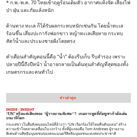
* ก.พ.-พ.ค. 70 ไทยเข้าฤดูร้อนเต็มตัว อากาศแห้งจัด เสี่ยงไฟ
ป่า ฝุ่น และภัยแล้งหนัก
ด้านทาง ทะเล ก็ได้รับผลกระทบหนักเช่นกัน โดยน้ำทะเล
ร้อนขึ้น เสี่ยงปะการังฟอกขาว หญ้าทะเลเสียหาย กระทบ
สัตว์น้ำและประมงชายฝั่งโดยตรง
คำเตือนสำคัญตอนนี้คือ “น้ำ” ต้องรีบเก็บ รีบสำรอง เพราะ
ปลายปีนี้ถึงปีหน้า น้ำอาจกลายเป็นต้นทุนสำคัญที่สุดของทั้ง
เกษตรกรและคนทั่วไป
ข่าวล่าสุด
INSIDE - INSIGHT
“UN” หรือแค่เสียงของ “ผู้รายงานพิเศษ“ ? เกมการทูตที่กัมพูชากำลังเล่น
บนเวทีโลก
กระแสข่าวในสื่อสังคมออนไลน์ที่อ้างว่า “UN เรียกร้องให้ไทยคืนดินแดน” สร้าง
ความเข้าใจคลาดเคลื่อนในวงกว้าง ทั้งที่ผู้แถลงคือ Tom Andrews ผู้รายงาน
พิเศษด้านสิทธิมนุษยชนของคณะมนตรีสิทธิมนุษยชนแห่งสหประชาชาติ