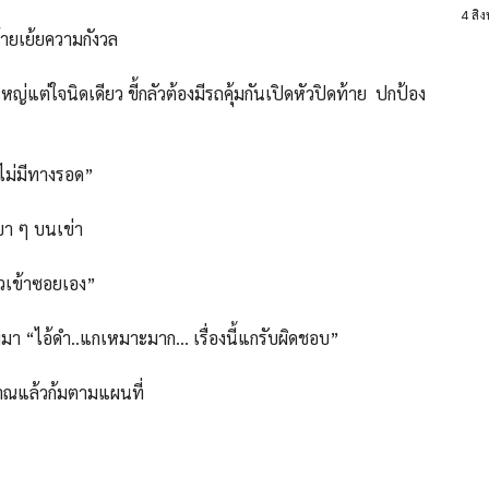
4 สิ
เย้ยความกังวล
่ใจนิดเดียว ขี้กลัวต้องมีรถคุ้มกันเปิดหัวปิดท้าย ปกป้อง
ม่มีทางรอด”
บา ๆ บนเข่า
วเข้าซอยเอง”
อ้ดำ..แกเหมาะมาก… เรื่องนี้แกรับผิดชอบ”
ณแล้วก้มตามแผนที่