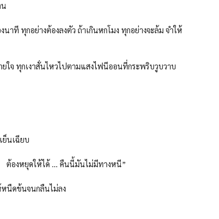
วาน
 ทุกอย่างต้องลงตัว ถ้าเกินหกโมง ทุกอย่างจะล้ม จำให้
จ ทุกเงาสั่นไหวไปตามแสงไฟนีออนที่กระพริบวูบวาบ
็นเฉียบ
งหยุดให้ได้ … คืนนี้มันไม่มีทางหนี”
ืดข้นจนกลืนไม่ลง