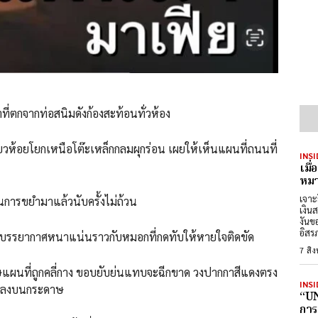
ำที่ตกจากท่อสนิมดังก้องสะท้อนทั่วห้อง
หนือโต๊ะเหล็กกลมผุกร่อน เผยให้เห็นแผนที่ถนนที่
INSI
เมื
หมา
เจาะ
าแล้วนับครั้งไม่ถ้วน
เงิน
งันข
อิสร
าศหนาแน่นราวกับหมอกที่กดทับให้หายใจติดขัด
7 สิ
กคลี่กาง ขอบยับย่นแทบจะฉีกขาด วงปากกาสีแดงตรง
INSI
ยดลงบนกระดาษ
“UN
การ