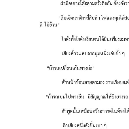
ฝ่ามือเคาะโต๊ะสามครั้งติดกัน ก้องกัง
“สิบเจ็ดนาฬิกาสี่สิบห้า ไฟแดงคุมได้สองนาที
ดี..ไอ้อ้วน“
โกดังทั้งโกดังเงียบจนได้ยินเพียงลมหายใ
เสียงห้าวแหบจากมุมหนึ่งเอ่ยช้า ๆ
“ถ้ารถเปลี่ยนเส้นทางล่ะ”
หัวหน้าช้อนสายตามอง ราบเรียบแต่เย
“ถ้ารถเบนไปทางอื่น มีสัญญาณให้ยิงยางรถ ต้อ
คำพูดนั้นเหมือนตรึงอากาศในห้องให้หน
อีกเสียงหนึ่งดังขึ้นเบา ๆ