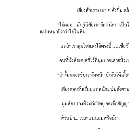
เสียงหัวเราะเบา ๆ ดังขึ้น คล้าย
“ไอ้ผอม… ฉันรู้นิสัยเขาดีกว่าใคร เป็นใหญ่แต
แน่นหนายิ่งกว่าใข่ในหิน
แต่ถ้าเราคุมไฟแดงได้ตรงนี้… ..เชื่อซีไ
คนที่นั่งห้อยบุหรี่ไว้ที่มุมปากเคาะนิ้วเ
“ถ้างั้นผมจะขับรถตัดหน้า บังคับให้เลี้ย
เสียงตอบรับเรียบแต่หนักแน่นดังตามมา “ไ
มุมห้อง ร่างท้วมถือวิทยุ กดเช็กสัญญา
“หัวหน้า… เวลาแน่นอนหรือยัง”