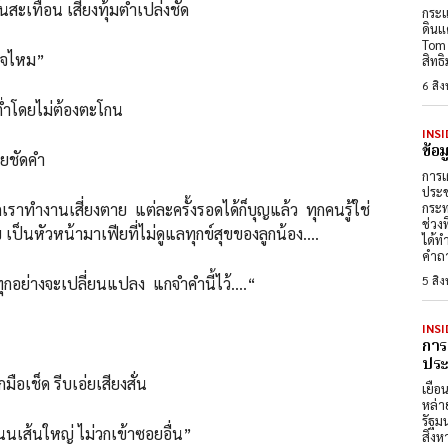
 เสียงทุ้มต่ำเปล่งชัด
กระแ
ดินแ
Tom 
ใจไหม”
สิทธ
6 สิ
ต่ำโดยไม่ต้องตะโกน
INSI
ข้อ
อยชัดคำ
การเ
ประช
สี่ยงตาย แต่ละครั้งรอดได้ก็บุญแล้ว ทุกคนรู้ใช่
กระท
ช่วง
สุข เป็นหัวหน้ามาเฟียที่ไม่ดูแลทุกข์สุขของลูกน้อง….
ได้ท
คำถา
5 สิ
จะเปลี่ยนแปลง แกจำคำนี้ไว้….“
INSI
การ
ประต
 รีบเอ่ยเสียงสั่น
เยือ
หล่า
รัฐม
ส้นใหญ่ ไม่วกเข้าซอยอื่น”
สิงห