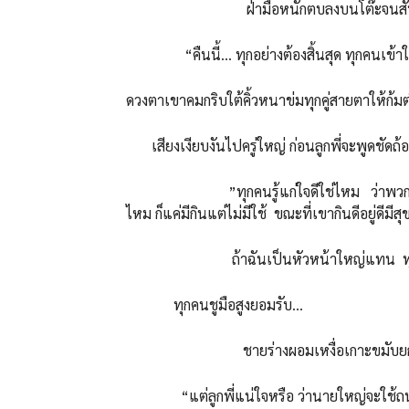
ฝ่ามือหนักตบลงบนโต๊ะจนสั่นสะเทือน
“คืนนี้… ทุกอย่างต้องสิ้นสุด ทุกคนเข้า
ดวงตาเขาคมกริบใต้คิ้วหนาข่มทุกคู่สายตาให้ก้ม
เสียงเงียบงันไปครู่ใหญ่ ก่อนลูกพี่จะพูดชัดถ้
”ทุกคนรู้แก่ใจดีใช่ไหม ว่าพวกเราทำงานเ
ไหม ก็แค่มีกินแต่ไม่มีใช้ ขณะที่เขากินดีอยู่ดีมี
ถ้าฉันเป็นหัวหน้าใหญ่แทน ทุกอย่าง
ทุกคนชูมือสูงยอมรับ…
ชายร่างผอมเหงื่อเกาะขมับยกมือเช็ด
“แต่ลูกพี่แน่ใจหรือ ว่านายใหญ่จะใช้ถนนเ