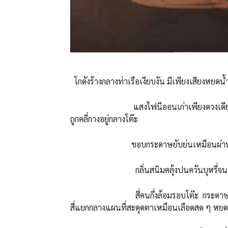
โกดังร้างกลางท่าเรือเงียบงัน มีเพียงเสียงหยดน้
แสงไฟนีออนเก่าเพียงดวงเดียวห้อยโยกเ
ถูกคลี่กางอยู่กลางโต๊ะ
ขอบกระดาษยับย่นเหมือนผ่านการขยำม
กลิ่นสนิมคลุ้งปนควันบุหรี่จนบรรยาก
สี่คนกึ่งล้อมรอบโต๊ะ กระดาษแผนที่ถู
สี่แยกกลางแผนที่สะดุดตาเหมือนเลือดสด ๆ ห