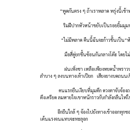
“พูดกันตรง ๆ ถ้าเราพลาด พรุ่งนี้เช้าพว
ริมฝีปากหัวหน้าขยับเป็นรอยยิ้มมุมปาก 
“ไม่มีพลาด คืนนี้ฉันจะก้าวขึ้นเป็น“หัวหน
มือสี่คู่ยกขึ้นซ้อนกันกลางโต๊ะ โดยไม่ต้อ
ฝนเพิ่งซา เหลือเพียงหยดน้ำพราวบนถนน
ลำบาง ๆ ลงบนทางเท้าเปียก เสียงยางบดถนนเป
คนแรกยืนเงียบที่มุมตึก ดวงตาจับจ้องถนนตร
ตึงเครียด ลมหายใจเขาหนักราวกับกำลังกลืนไฟ
อีกยืนใกล้ ๆ จ้องไปยังทางเข้าออกทุกซอย ส
เต้นแรงจนแทบจะทะลุอก