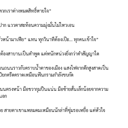
กเราต่างหมดสิทธิ์หายใจ”
แววตาสะท้อนความมุ่งมั่นไม่ไหวเอน
้ามาเฟีย“ แทน ทุกวินาทีต้องเป๊ะ… ทุกคนเข้าใจ”
งสาบานเป็นคำพูด แต่หนักหน่วงยิ่งกว่าคำสัญญาใด
ราวกับคราบน้ำตาของเมือง แสงไฟจากตึกสูงสาดเป็น
ียกครืดคราดเหมือนฟันกรามกำลังขบกัด
งหน้า มือขวากุมปืนแน่น มือซ้ายสั่นเล็กน้อยจากความ
ในอก
ายตาเขาแหลมคมเหมือนนักล่าที่ซุ่มรอเหยื่อ แต่หัวใจ