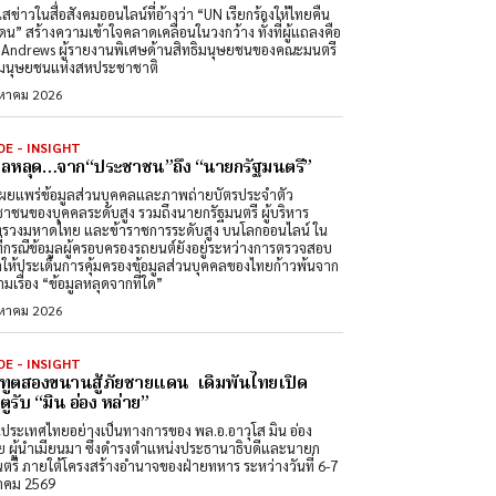
สข่าวในสื่อสังคมออนไลน์ที่อ้างว่า “UN เรียกร้องให้ไทยคืน
ดน” สร้างความเข้าใจคลาดเคลื่อนในวงกว้าง ทั้งที่ผู้แถลงคือ
Andrews ผู้รายงานพิเศษด้านสิทธิมนุษยชนของคณะมนตรี
ิมนุษยชนแห่งสหประชาชาติ
งหาคม 2026
DE - INSIGHT
มูลหลุด…จาก“ประชาชน”ถึง “นายกรัฐมนตรี”
ผยแพร่ข้อมูลส่วนบุคคลและภาพถ่ายบัตรประจำตัว
าชนของบุคคลระดับสูง รวมถึงนายกรัฐมนตรี ผู้บริหาร
รวงมหาดไทย และข้าราชการระดับสูง บนโลกออนไลน์ ใน
ที่กรณีข้อมูลผู้ครอบครองรถยนต์ยังอยู่ระหว่างการตรวจสอบ
ำให้ประเด็นการคุ้มครองข้อมูลส่วนบุคคลของไทยก้าวพ้นจาก
มเรื่อง “ข้อมูลหลุดจากที่ใด”
งหาคม 2026
DE - INSIGHT
ทูตสองขนานสู้ภัยชายแดน เดิมพันไทยเปิด
ูรับ “มิน อ่อง หล่าย”
นประเทศไทยอย่างเป็นทางการของ พล.อ.อาวุโส มิน อ่อง
ย ผู้นำเมียนมา ซึ่งดำรงตำแหน่งประธานาธิบดีและนายก
นตรี ภายใต้โครงสร้างอำนาจของฝ่ายทหาร ระหว่างวันที่ 6-7
าคม 2569