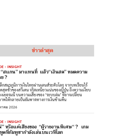
ข่าวล่าสุด
DE - INSIGHT
่อ “สแกน” มาแทนที่ แล้ว“เงินสด” หมดความ
ย ?
ลึกสมรภูมิการเงินไทยผ่านเลนส์ระดับโลก จากบทเรียนไร้
สดสุดขั้วของสวีเดน จริตเหนียวแน่นของญี่ปุ่น ถึงความเงียบ
องเยอรมนี บนความเสี่ยงของ ‘ระบบล่ม’ ที่อาจเปลี่ยน
ภาพให้กลายเป็นอัมพาตทางการเงินข้ามคืน
งหาคม 2026
DE - INSIGHT
” หรือแค่เสียงของ “ผู้รายงานพิเศษ“ ? เกม
ทูตที่กัมพูชากำลังเล่นบนเวทีโลก