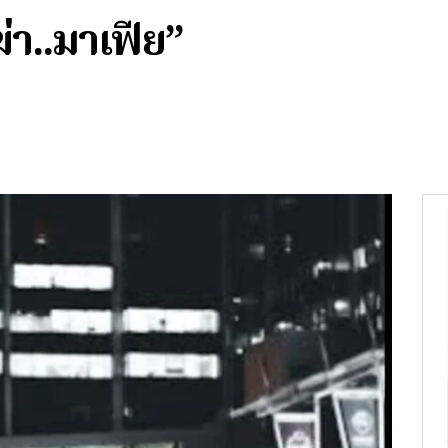
่า..มาเฟีย”