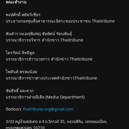
คณะทำงาน
พงษ์ศักดิ์ พยัฆวิเชียร
ประธานกองทุนสื่อสาธารณะอิสระของประชาชน Thaitribune
พันตำรวจเอก(พิเศษ) ชัยทัศน์ รัตนพันธุ์
บรรณาธิการบริหาร สำนักข่าว Thaitribune
ไตรรัตน์ สิทธิทูล
บรรณาธิการอำานวยการ สำนักข่าว Thaitribune
ไพสันต์ พรหมน้อย
บรรณาธิการข่าวต่างประเทศสำนักข่าวThaitribune
ชัยสิทธิ์ ผลเสวก
บรรณาธิการฝ่ายมีเดีย (Media Department)
ติดต่อเรา:
thaitribune.org@gmail.com
3/33 หมู่บ้านธนินทร ซ.4 ถ.วิภาวดี 35, แขวงสีกัน, เขตดอนเมือง,
กรุงเทพมหานคร 10210