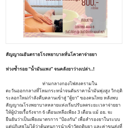
สัญญาณอันตรายโรงพยาบาลหั่นโควตาจ่ายยา
ห่วงซ้ำรอย “น้ำมันแพง” จนคลังยาว่างเปล่า..!
ท่ามกลางกองไฟสงครามใน
ตะวันออกกลางที่โหมกระหน่ำจนดันราคาน้ำมันพุ่งสูง วิกฤติ
ระลอกใหม่กำลังคืบคลานเข้าสู่ “ตู้ยา” ของคนไทย หลังพบ
สัญญาณโรงพยาบาลหลายแห่งเริ่มปรับลดระยะเวลาจ่ายยา
ให้ผู้ป่วยเรื้อรังจาก 6 เดือนเหลือเพียง 3 เดือน แม้ อย. จะ
ยืนยันว่าเป็นเพียงมาตรการ “ป้องกัน” เพื่อสำรองยาในระบบ
แต่ปฏิเสธไม่ได้ว่าต้นทุนการนำเข้าวัตถุดิบยา และค่าขนส่งที่