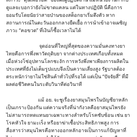
ดูแลจะบอกว่ายังไม่ขาดแคลน แต่ในทางปฏิบัติ นี่คือการ
ยอมรับโดยนัยว่าสายป่านของสต็อกยาเริ่มตึงตัว หาก
สถานการณ์ในตะวันออกกลางยืดเยื้อ การนำเข้าอาจเผชิญ
ภาวะ “คอขวด” ที่เงินก็ซื้อเวลาไม่ได้
จุดอ่อนที่ใหญ่ที่สุดของความมั่นคงทางยา
ไทยคือการพึ่งพาวัตถุดิบยา จากต่างประเทศเกือบทั้งหมด
เมื่อห่วงโซ่อุปทานโลกชะงัก การหวังพึ่งพาเพียงการผลิตใน
ประเทศที่ยังไม่เต็มรูปแบบจึงเป็นความเสี่ยงสูง รัฐบาลต้อง
ตระหนักว่ายาไม่ใช่สินค้าทั่วไปที่รอได้ แต่เป็น “ปัจจัยสี่” ที่มี
ผลต่อชีวิตคนในระดับวินาทีต่อวินาที
แม้ อย. จะชูเรื่องยาสมุนไพรในบัญชียาหลัก
เป็นเกราะป้องกัน แต่ความจริงที่น่ากังวลคือยาสมุนไพรยัง
ไม่สามารถทดแทนยาเฉพาะทางสำหรับโรคซับซ้อน เช่น ยา
โรคหัวใจ ยามะเร็ง หรือยาฆ่าเชื้อประสิทธิภาพสูง การ
สื่อสารว่าสมุนไพรคือทางออกหลักอาจเป็นการแก้ปัญหาที่