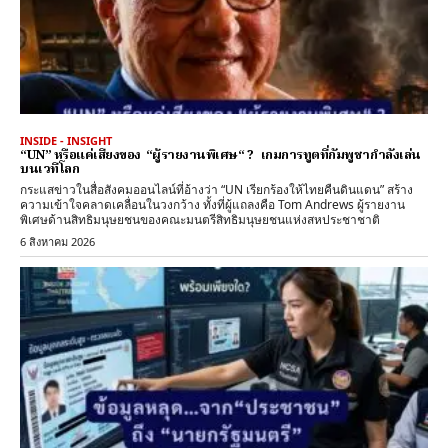
INSIDE - INSIGHT
“UN” หรือแค่เสียงของ “ผู้รายงานพิเศษ“ ? เกมการทูตที่กัมพูชากำลังเล่น
บนเวทีโลก
กระแสข่าวในสื่อสังคมออนไลน์ที่อ้างว่า “UN เรียกร้องให้ไทยคืนดินแดน” สร้าง
ความเข้าใจคลาดเคลื่อนในวงกว้าง ทั้งที่ผู้แถลงคือ Tom Andrews ผู้รายงาน
พิเศษด้านสิทธิมนุษยชนของคณะมนตรีสิทธิมนุษยชนแห่งสหประชาชาติ
6 สิงหาคม 2026