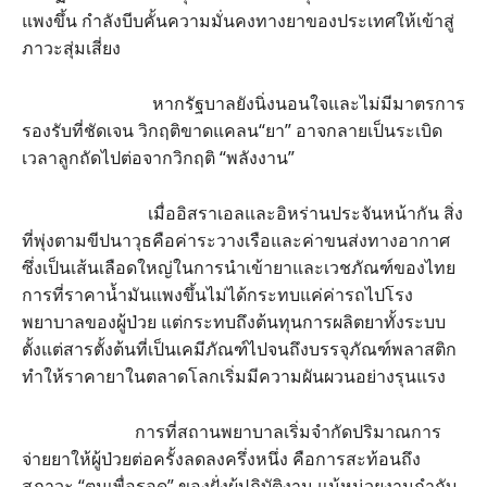
แพงขึ้น กำลังบีบคั้นความมั่นคงทางยาของประเทศให้เข้าสู่
ภาวะสุ่มเสี่ยง
หากรัฐบาลยังนิ่งนอนใจและไม่มีมาตรการ
รองรับที่ชัดเจน วิกฤติขาดแคลน“ยา” อาจกลายเป็นระเบิด
เวลาลูกถัดไปต่อจากวิกฤติ “พลังงาน”
เมื่ออิสราเอลและอิหร่านประจันหน้ากัน สิ่ง
ที่พุ่งตามขีปนาวุธคือค่าระวางเรือและค่าขนส่งทางอากาศ
ซึ่งเป็นเส้นเลือดใหญ่ในการนำเข้ายาและเวชภัณฑ์ของไทย
การที่ราคาน้ำมันแพงขึ้นไม่ได้กระทบแค่ค่ารถไปโรง
พยาบาลของผู้ป่วย แต่กระทบถึงต้นทุนการผลิตยาทั้งระบบ
ตั้งแต่สารตั้งต้นที่เป็นเคมีภัณฑ์ไปจนถึงบรรจุภัณฑ์พลาสติก
ทำให้ราคายาในตลาดโลกเริ่มมีความผันผวนอย่างรุนแรง
การที่สถานพยาบาลเริ่มจำกัดปริมาณการ
จ่ายยาให้ผู้ป่วยต่อครั้งลดลงครึ่งหนึ่ง คือการสะท้อนถึง
สภาวะ “ตุนเพื่อรอด” ของฝั่งผู้ปฏิบัติงาน แม้หน่วยงานกำกับ