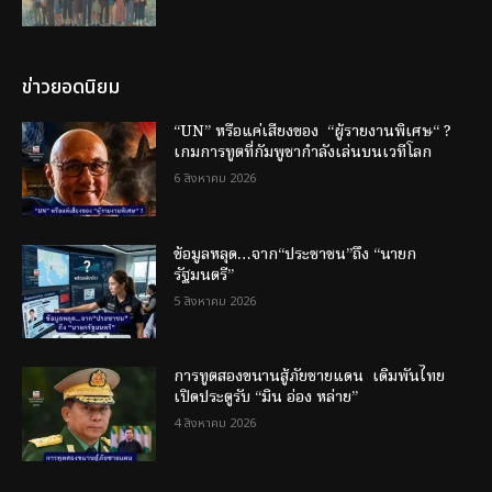
ข่าวยอดนิยม
“UN” หรือแค่เสียงของ “ผู้รายงานพิเศษ“ ?
เกมการทูตที่กัมพูชากำลังเล่นบนเวทีโลก
6 สิงหาคม 2026
ข้อมูลหลุด…จาก“ประชาชน”ถึง “นายก
รัฐมนตรี”
5 สิงหาคม 2026
การทูตสองขนานสู้ภัยชายแดน เดิมพันไทย
เปิดประตูรับ “มิน อ่อง หล่าย”
4 สิงหาคม 2026