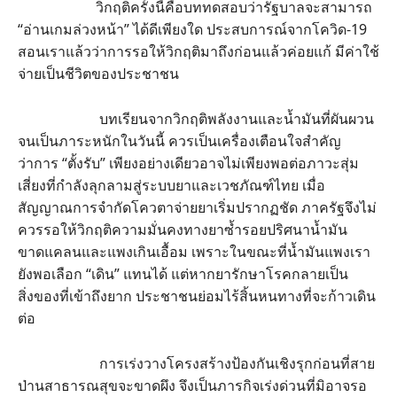
วิกฤติครั้งนี้คือบททดสอบว่ารัฐบาลจะสามารถ
“อ่านเกมล่วงหน้า” ได้ดีเพียงใด ประสบการณ์จากโควิด-19
สอนเราแล้วว่าการรอให้วิกฤติมาถึงก่อนแล้วค่อยแก้ มีค่าใช้
จ่ายเป็นชีวิตของประชาชน
บทเรียนจากวิกฤติพลังงานและน้ำมันที่ผันผวน
จนเป็นภาระหนักในวันนี้ ควรเป็นเครื่องเตือนใจสำคัญ
ว่าการ “ตั้งรับ” เพียงอย่างเดียวอาจไม่เพียงพอต่อภาวะสุ่ม
เสี่ยงที่กำลังลุกลามสู่ระบบยาและเวชภัณฑ์ไทย เมื่อ
สัญญาณการจำกัดโควตาจ่ายยาเริ่มปรากฏชัด ภาครัฐจึงไม่
ควรรอให้วิกฤติความมั่นคงทางยาซ้ำรอยปริศนาน้ำมัน
ขาดแคลนและแพงเกินเอื้อม เพราะในขณะที่น้ำมันแพงเรา
ยังพอเลือก “เดิน” แทนได้ แต่หากยารักษาโรคกลายเป็น
สิ่งของที่เข้าถึงยาก ประชาชนย่อมไร้สิ้นหนทางที่จะก้าวเดิน
ต่อ
การเร่งวางโครงสร้างป้องกันเชิงรุกก่อนที่สาย
ป่านสาธารณสุขจะขาดผึง จึงเป็นภารกิจเร่งด่วนที่มิอาจรอ