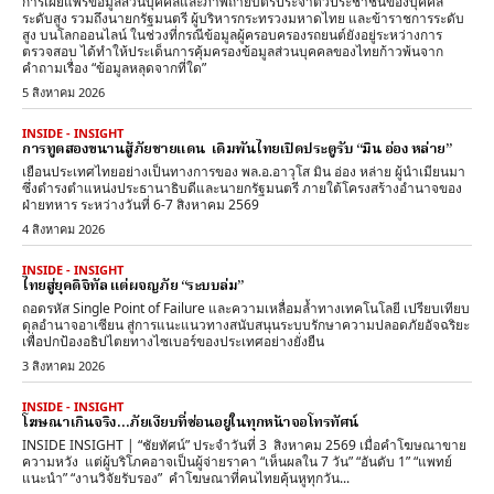
การเผยแพร่ข้อมูลส่วนบุคคลและภาพถ่ายบัตรประจำตัวประชาชนของบุคคล
ระดับสูง รวมถึงนายกรัฐมนตรี ผู้บริหารกระทรวงมหาดไทย และข้าราชการระดับ
สูง บนโลกออนไลน์ ในช่วงที่กรณีข้อมูลผู้ครอบครองรถยนต์ยังอยู่ระหว่างการ
ตรวจสอบ ได้ทำให้ประเด็นการคุ้มครองข้อมูลส่วนบุคคลของไทยก้าวพ้นจาก
คำถามเรื่อง “ข้อมูลหลุดจากที่ใด”
5 สิงหาคม 2026
INSIDE - INSIGHT
การทูตสองขนานสู้ภัยชายแดน เดิมพันไทยเปิดประตูรับ “มิน อ่อง หล่าย”
เยือนประเทศไทยอย่างเป็นทางการของ พล.อ.อาวุโส มิน อ่อง หล่าย ผู้นำเมียนมา
ซึ่งดำรงตำแหน่งประธานาธิบดีและนายกรัฐมนตรี ภายใต้โครงสร้างอำนาจของ
ฝ่ายทหาร ระหว่างวันที่ 6-7 สิงหาคม 2569
4 สิงหาคม 2026
INSIDE - INSIGHT
ไทยสู่ยุคดิจิทัล แต่ผจญภัย “ระบบล่ม”
ถอดรหัส Single Point of Failure และความเหลื่อมล้ำทางเทคโนโลยี เปรียบเทียบ
ดุลอำนาจอาเซียน สู่การแนะแนวทางสนับสนุนระบบรักษาความปลอดภัยอัจฉริยะ
เพื่อปกป้องอธิปไตยทางไซเบอร์ของประเทศอย่างยั่งยืน
3 สิงหาคม 2026
INSIDE - INSIGHT
โฆษณาเกินจริง…ภัยเงียบที่ซ่อนอยู่ในทุกหน้าจอโทรทัศน์
INSIDE INSIGHT | “ชัยทัศน์” ประจำวันที่ 3 สิงหาคม 2569 เมื่อคำโฆษณาขาย
ความหวัง แต่ผู้บริโภคอาจเป็นผู้จ่ายราคา “เห็นผลใน 7 วัน” “อันดับ 1” “แพทย์
แนะนำ” “งานวิจัยรับรอง” คำโฆษณาที่คนไทยคุ้นหูทุกวัน...