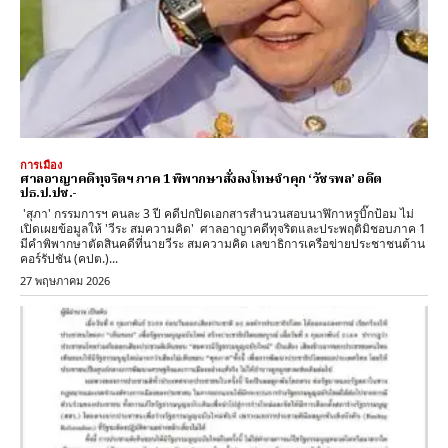
การเมือง
ศาลอาญาคดีทุจริตฯ ภาค 1 พิพากษาสั่งลงโทษจำคุก ‘วัชรพล’ อดีต
ปธ.ป.ปช.-
'สุภา' กรรมการฯ คนละ 3 ปี คดีปกปิดเอกสารสำนวนสอบนาฬิกาหรูบิ๊กป้อม ไม่
เปิดเผยข้อมูลให้ 'วีระ สมความคิด' ศาลอาญาคดีทุจริตและประพฤติมิชอบภาค 1
มีคำพิพากษาตัดสินคดีที่นายวีระ สมความคิด เลขาธิการเครือข่ายประชาชนต้าน
คอร์รัปชัน (คปต.)...
27 พฤษภาคม 2026