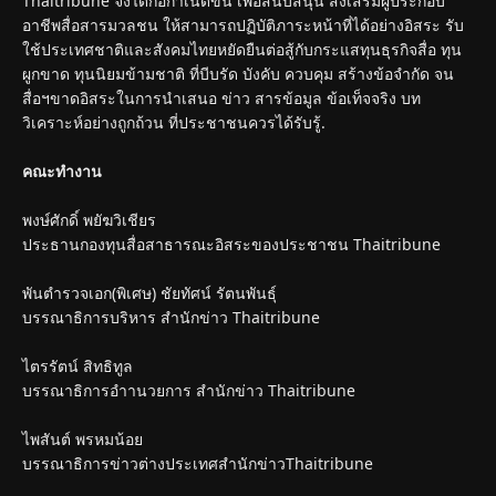
Thaitribune จึงได้ก่อกำเนิดขึ้น เพื่อสนับสนุน ส่งเสริมผู้ประกอบ
อาชีพสื่อสารมวลชน ให้สามารถปฏิบัติภาระหน้าที่ได้อย่างอิสระ รับ
ใช้ประเทศชาติและสังคมไทยหยัดยืนต่อสู้กับกระแสทุนธุรกิจสื่อ ทุน
ผูกขาด ทุนนิยมข้ามชาติ ที่บีบรัด บังคับ ควบคุม สร้างข้อจำกัด จน
สื่อฯขาดอิสระในการนำเสนอ ข่าว สารข้อมูล ข้อเท็จจริง บท
วิเคราะห์อย่างถูกถ้วน ที่ประชาชนควรได้รับรู้.
คณะทำงาน
พงษ์ศักดิ์ พยัฆวิเชียร
ประธานกองทุนสื่อสาธารณะอิสระของประชาชน Thaitribune
พันตำรวจเอก(พิเศษ) ชัยทัศน์ รัตนพันธุ์
บรรณาธิการบริหาร สำนักข่าว Thaitribune
ไตรรัตน์ สิทธิทูล
บรรณาธิการอำานวยการ สำนักข่าว Thaitribune
ไพสันต์ พรหมน้อย
บรรณาธิการข่าวต่างประเทศสำนักข่าวThaitribune