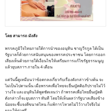
โดย สามารถ มังสัง
พรรคภูมิใจไทยภายใต้การนำของอนุทิน ชาญวีรกูล ได้เป็น
รัฐบาลก็ด้วยการสนับสนุนของพรรคประชาชน โดยการออก
เสียงเห็นด้วยภายใต้เงื่อนไขให้เตรียมการแก้ไขรัฐธรรมนูญ
แล้วยุบสภาฯ ภายใน 4 เดือน
แต่วันนี้ดูเหมือนว่าข้อตกลงเกี่ยวกับเรื่องดังกล่าวข้างต้น จะ
ไม่เป็นไปตามนั้น เมื่อพรรคเพื่อไทยจะยื่นญัตติอภิปรายไม่ไว้
วางใจ และอนุทินได้พูดชัดเจนว่า ถ้าพรรคเพื่อไทยยื่นญัตติ
ดังกล่าวก็จะยุบสภาฯ ทันที โดยให้เห็นผลว่ารัฐบาลเสียงข้าง
น้อยจะชี้แจงดีขนาดไหน ก็แพ้การโหวตไม่ไว้วางใจจึงไม่
ยอมให้ด่าฟรี