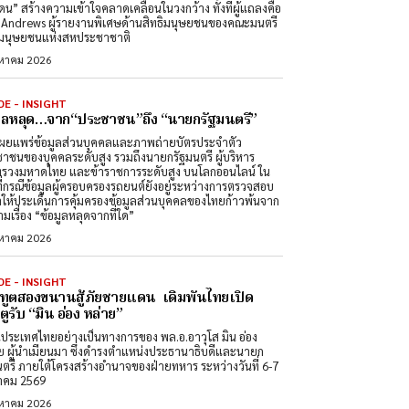
ดน” สร้างความเข้าใจคลาดเคลื่อนในวงกว้าง ทั้งที่ผู้แถลงคือ
Andrews ผู้รายงานพิเศษด้านสิทธิมนุษยชนของคณะมนตรี
ิมนุษยชนแห่งสหประชาชาติ
งหาคม 2026
DE - INSIGHT
มูลหลุด…จาก“ประชาชน”ถึง “นายกรัฐมนตรี”
ผยแพร่ข้อมูลส่วนบุคคลและภาพถ่ายบัตรประจำตัว
าชนของบุคคลระดับสูง รวมถึงนายกรัฐมนตรี ผู้บริหาร
รวงมหาดไทย และข้าราชการระดับสูง บนโลกออนไลน์ ใน
ที่กรณีข้อมูลผู้ครอบครองรถยนต์ยังอยู่ระหว่างการตรวจสอบ
ำให้ประเด็นการคุ้มครองข้อมูลส่วนบุคคลของไทยก้าวพ้นจาก
มเรื่อง “ข้อมูลหลุดจากที่ใด”
งหาคม 2026
DE - INSIGHT
ทูตสองขนานสู้ภัยชายแดน เดิมพันไทยเปิด
ูรับ “มิน อ่อง หล่าย”
นประเทศไทยอย่างเป็นทางการของ พล.อ.อาวุโส มิน อ่อง
ย ผู้นำเมียนมา ซึ่งดำรงตำแหน่งประธานาธิบดีและนายก
นตรี ภายใต้โครงสร้างอำนาจของฝ่ายทหาร ระหว่างวันที่ 6-7
าคม 2569
งหาคม 2026