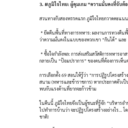
3. #ภูมิใจไทย: ผู้คุมเกม “ความมั่นคงที่จับต้อ
สวนทางกับสองพรรคแรก ภูมิใจไทยกวาดคะแนนจา
* ยึดคืนพื้นที่ทางการทหาร: ผลงานการทวงคืนพื้
ว่าความมั่นคงในแบบของพวกเขา “กินได้” และ “
* ซื้อใจกำลังพล: การส่งเสริมสวัสดิการทหารอ
กลายเป็น “ป้อมปราการ” ของคนที่ต้องการเห็นค
การเลือกตั้ง 69 สอนให้รู้ว่า “การปฏิรูปโครง
สนาม (ทหารและข้าราชการ) หากประกาศตัวเป็นศั
พบกับแรงต้านที่ยากจะก้าวข้าม
ในคืนนี้ ภูมิใจไทยจึงเป็นผู้ชนะที่รู้จัก “บริหา
ไปทำการบ้านว่า จะปฏิรูปโครงสร้างอย่างไร… โดย
ชาติ!