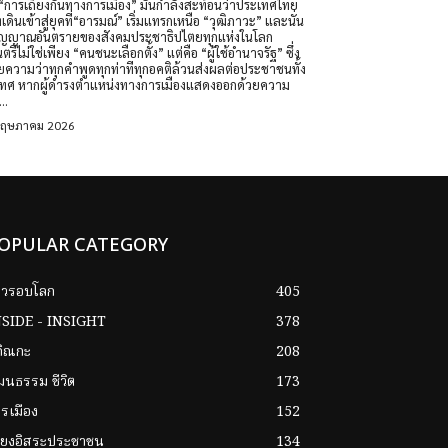
รเถียงกันทางการเมือง” มันกำลังสะท้อนว่าประเทศไทย
เดินเข้าสู่ยุคที่“อารมณ์” เริ่มแทรกเหนือ “วุฒิภาวะ” และนั่น
ัญญาณอันตรายของสังคมประชาธิปไตยทุกแห่งในโลก
ไม่ใช่เพียง “คนชนะเลือกตั้ง” แต่คือ “ผู้ใช้อำนาจรัฐ” ซึ่ง
ความว่าทุกคำพูดทุกท่าทีทุกอคติล้วนส่งผลต่อประชาชนทั้ง
รเมืองแสดงออกด้วยความ
..
พฤษภาคม 2026
OPULAR CATEGORY
าวรอบโลก
405
NSIDE - INSIGHT
378
กิณกะ
208
ฒนธรรม ชีวิต
173
รเมือง
152
ียงอิสระประชาชน
134