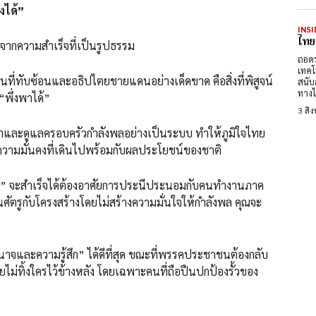
งได้”
INSI
ไทย
กความสำเร็จที่เป็นรูปธรรม
ถอดร
เทคโ
นที่ทับซ้อนและอธิปไตยชายแดนอย่างเด็ดขาด คือสิ่งที่พิสูจน์
สนับ
ทางไ
พึ่งพาได้”
3 สิ
าสาและดูแลครอบครัวกำลังพลอย่างเป็นระบบ ทำให้ภูมิใจไทย
วามมั่นคงที่เดินไปพร้อมกับผลประโยชน์ของชาติ
สร้าง” จะสำเร็จได้ต้องอาศัยการประนีประนอมกับคนทำงานภาค
ตรูกับโครงสร้างโดยไม่สร้างความมั่นใจให้กำลังพล คุณจะ
รอำนาจและความรู้สึก” ได้ดีที่สุด ขณะที่พรรคประชาชนต้องกลับ
ไม่ทิ้งใครไว้ข้างหลัง โดยเฉพาะคนที่ถือปืนปกป้องรั้วของ