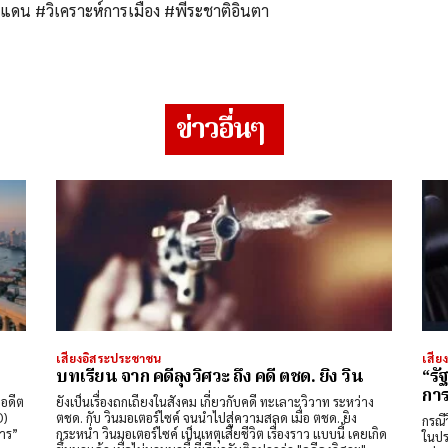
ยแดน #วิเคราะห์การเมือง #พีระชาติอินตา
ข่าวอื่นๆ
เสียงอิสระประชาชน
เสีย
บทเรียน จาก คดีลุงวิศวะ ถึง คดี ตชด. ยิง วิน
“รั
การ
าอดีต
ยังเป็นเรื่องถกเถียงในสังคม เกี่ยวกับคดี ทะเลาะวิวาท ระหว่าง
O)
ตชด. กับ วินมอเตอร์ไซค์ จนนำไปสู่ความสลด เมื่อ ตชด. ยิง
กรณี
าร”
กระหน่ำ วินมอเตอร์ไซค์ เป็นเหตุเสียชีวิต เรื่องราว แบบนี้ เคยเกิด
ในปร