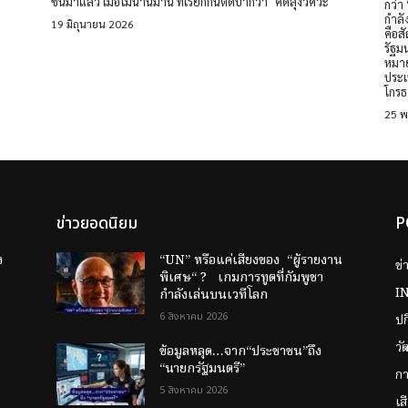
ขึ้นมาแล้ว เมื่อไม่นานมานี้ ที่เรียกกันติดปากว่า "คดีลุงวิศวะ"
กว่า “กา
กำลัง
19 มิถุนายน 2026
คือส
รัฐมนตรี
หมาย
ประเทศ หากผู้ดำรงตำแหน่งทางกา
โกรธ.
25 
ข่าวยอดนิยม
P
ง
“UN” หรือแค่เสียงของ “ผู้รายงาน
ข่
พิเศษ“ ? เกมการทูตที่กัมพูชา
I
กำลังเล่นบนเวทีโลก
6 สิงหาคม 2026
ป
วั
ข้อมูลหลุด…จาก“ประชาชน”ถึง
“นายกรัฐมนตรี”
กา
5 สิงหาคม 2026
เส