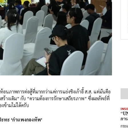
อนภาพการต่อสู้ที่มากกว่าแค่การแย่งชิงเก้าอี้ ส.ส. แต่มันคือ
างเดิม” กับ “ความต้องการรักษาเสถียรภาพ” ซึ่งผลลัพธ์ที่
งข้ามไม่ได้ครับ
INSI
“UN
การ
’ ปะทะ ‘กำแพงกองทัพ’
กระแ