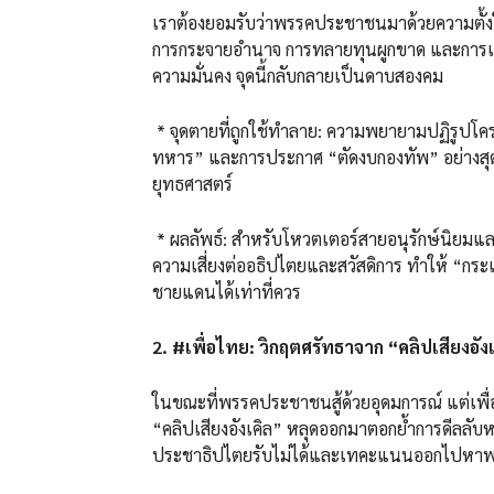
เราต้องยอมรับว่าพรรคประชาชนมาด้วยความตั้งใ
การกระจายอำนาจ การทลายทุนผูกขาด และการเปล
ความมั่นคง จุดนี้กลับกลายเป็นดาบสองคม
* จุดตายที่ถูกใช้ทำลาย: ความพยายามปฏิรูปโคร
ทหาร” และการประกาศ “ตัดงบกองทัพ” อย่างสุดโต
ยุทธศาสตร์
* ผลลัพธ์: สำหรับโหวตเตอร์สายอนุรักษ์นิยมและก
ความเสี่ยงต่ออธิปไตยและสวัสดิการ ทำให้ “กร
ชายแดนได้เท่าที่ควร
2. #เพื่อไทย: วิกฤตศรัทธาจาก “คลิปเสียงอัง
ในขณะที่พรรคประชาชนสู้ด้วยอุดมการณ์ แต่เพื่
“คลิปเสียงอังเคิล” หลุดออกมาตอกย้ำการดีลลับห
ประชาธิปไตยรับไม่ได้และเทคะแนนออกไปหาพรร