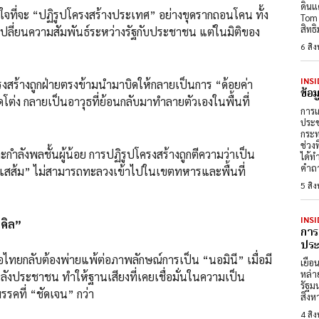
ดินแ
จที่จะ “ปฏิรูปโครงสร้างประเทศ” อย่างขุดรากถอนโคน ทั้ง
Tom 
สิทธ
ี่ยนความสัมพันธ์ระหว่างรัฐกับประชาชน แต่ในมิติของ
6 สิ
INSI
งสร้างถูกฝ่ายตรงข้ามนำมาบิดให้กลายเป็นการ “ด้อยค่า
ข้อ
่ง กลายเป็นอาวุธที่ย้อนกลับมาทำลายตัวเองในพื้นที่
การเ
ประช
กระท
ช่วง
ำลังพลชั้นผู้น้อย การปฏิรูปโครงสร้างถูกตีความว่าเป็น
ได้ท
คำถา
ะแสส้ม” ไม่สามารถทะลวงเข้าไปในเขตทหารและพื้นที่
5 สิ
INSI
เคิล”
การ
ประต
อไทยกลับต้องพ่ายแพ้ต่อภาพลักษณ์การเป็น “นอมินี” เมื่อมี
เยือ
หล่า
ลังประชาชน ทำให้ฐานเสียงที่เคยเชื่อมั่นในความเป็น
รัฐม
คที่ “ชัดเจน” กว่า
สิงห
4 สิ