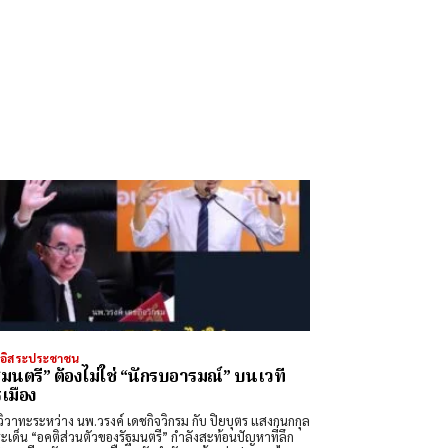
งอิสระประชาชน
ฐมนตรี” ต้องไม่ใช่ “นักรบอารมณ์” บนเวที
เมือง
วิวาทะระหว่าง นพ.วรงค์ เดชกิจวิกรม กับ ปิยบุตร แสงกนกกุล
ะเด็น “อคติส่วนตัวของรัฐมนตรี” กำลังสะท้อนปัญหาที่ลึก