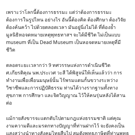
เพราะว่าโลกนี้ต้องการธรรมะ แต่ว่าต้องการธรรมะ
ต้องการในรูปไหน อย่างไร อันนี้ต้องคิด ต้องศึกษา ต้องวิจัย
ต้องค้นคว้า ไปด้วยตลอดเวลา มันอยู่นิ่งไม่ได้ ที่ต้องย้ำ
มูลนิธิหอจดหมายเหตุพุทธทาสฯ จะได้มีชีวิต ไม่เป็นแบบ
museum ที่เป็น Dead Museum เป็นหอจดหมายเหตุที่มี
ชีวิต
ตลอดระยะเวลากว่า 9 ทศวรรษแห่งการดำเนินชีวิต
ศ.เกียรติคุณ นพ.ประเวศ วะสี ได้พิสูจน์ให้เห็นแล้วว่า การ
ทำงานเพื่อเพื่อนมนุษย์นั้น ไร้พรมแดนกั้นขวางระหว่าง
วิชาชีพและการปฏิบัติธรรม ท่านได้วางรากฐานทั้งทาง
สุขภาพ การศึกษา และจิตวิญญาณ ไว้ให้คนรุ่นหลังได้สาน
ต่อ
แม้กายสังขารจะแตกดับไปตามกฎแห่งธรรมชาติ แต่คุณ
งามความดีและมรดกทางปัญญาที่ท่านฝากไว้ จะยังคงเป็น
แสงสว่างนำทางสังคมไทยสืบไป สมดังพุทธภาษิตที่ท่านพุทธ