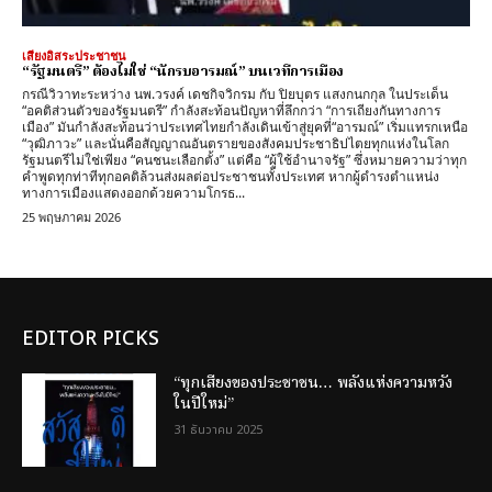
เสียงอิสระประชาชน
“รัฐมนตรี” ต้องไม่ใช่ “นักรบอารมณ์” บนเวทีการเมือง
กรณีวิวาทะระหว่าง นพ.วรงค์ เดชกิจวิกรม กับ ปิยบุตร แสงกนกกุล ในประเด็น
“อคติส่วนตัวของรัฐมนตรี” กำลังสะท้อนปัญหาที่ลึกกว่า “การเถียงกันทางการ
เมือง” มันกำลังสะท้อนว่าประเทศไทยกำลังเดินเข้าสู่ยุคที่“อารมณ์” เริ่มแทรกเหนือ
“วุฒิภาวะ” และนั่นคือสัญญาณอันตรายของสังคมประชาธิปไตยทุกแห่งในโลก
รัฐมนตรีไม่ใช่เพียง “คนชนะเลือกตั้ง” แต่คือ “ผู้ใช้อำนาจรัฐ” ซึ่งหมายความว่าทุก
คำพูดทุกท่าทีทุกอคติล้วนส่งผลต่อประชาชนทั้งประเทศ หากผู้ดำรงตำแหน่ง
ทางการเมืองแสดงออกด้วยความโกรธ...
25 พฤษภาคม 2026
EDITOR PICKS
“ทุกเสียงของประชาชน… พลังแห่งความหวัง
ในปีใหม่”
31 ธันวาคม 2025