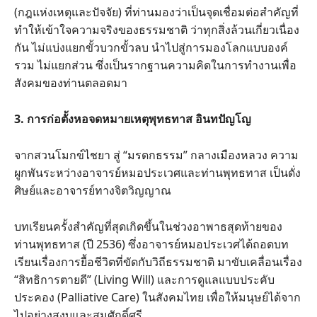
(กฎแห่งเหตุและปัจจัย) ที่ท่านมองว่าเป็นจุดเชื่อมต่อสำคัญที่
ทำให้เข้าใจความจริงของธรรมชาติ ว่าทุกสิ่งล้วนเกี่ยวเนื่อง
กัน ไม่แบ่งแยกขั้วบวกขั้วลบ นำไปสู่การมองโลกแบบองค์
รวม ไม่แยกส่วน ซึ่งเป็นรากฐานความคิดในการทำงานเพื่อ
สังคมของท่านตลอดมา
3. การก่อตั้งหอจดหมายเหตุพุทธทาส อินทปัญโญ
จากสวนโมกข์ไชยา สู่ “มรดกธรรม” กลางเมืองหลวง ความ
ผูกพันระหว่างอาจารย์หมอประเวศและท่านพุทธทาส เป็นดั่ง
ศิษย์และอาจารย์ทางจิตวิญญาณ
บทเรียนครั้งสำคัญที่สุดเกิดขึ้นในช่วงอาพาธสุดท้ายของ
ท่านพุทธทาส (ปี 2536) ซึ่งอาจารย์หมอประเวศได้ถอดบท
เรียนเรื่องการยื้อชีวิตที่ขัดกับวิถีธรรมชาติ มาขับเคลื่อนเรื่อง
“สิทธิการตายดี” (Living Will) และการดูแลแบบประคับ
ประคอง (Palliative Care) ในสังคมไทย เพื่อให้มนุษย์ได้จาก
ไปอย่างสงบและสมศักดิ์ศรี