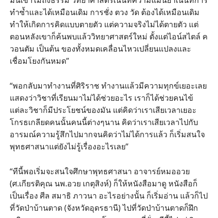
มันเข้าไม่ถึงธรรม วิทยาศาสตร์เน้นที่ความแม่นยำเน้นที่การ
ทำซ้ำและได้เหมือนเดิม การชั่ง ตวง วัด ต้องได้เหมือนเดิม
ทำให้เกิดการคิดแบบตายตัว แต่ความจริงไม่ได้ตายตัว แต่
ตอนหลังเขาก็ค้นพบแล้ววิทยาศาสตร์ใหม่ ตั้งแต่ไอน์สไตล์ ค
วอนตัม เป็นต้น ของทั้งหมดเคลื่อนไหวเปลี่ยนแปลงและ
เชื่อมโยงกันหมด”
“พอกลับมาทำงานที่ศิริราช ทำงานแล้วมีความทุกข์เยอะเลย
แสดงว่าวิชาที่เรียนมาไม่ได้ช่วยอะไร เราก็ได้ช่วยคนไข้
แต่ละวิชาก็มีประโยชน์ของมัน แต่คิดว่าเราเสียเวลาเยอะ
โกรธเกลียดคนนั้นคนนี้ต่างๆนาน คิดว่าเราเสียเวลาไปกับ
อารมณ์ความรู้สึกไปมากจนคิดว่าไม่ได้การแล้ว ก็เริ่มสนใจ
พุทธศาสนาแต่ยังไม่รู้เรื่องอะไรเลย”
“ทีนี้พอเริ่มจะสนใจศึกษาพุทธศาสนา อาจารย์หมออวย
(ศ.เกียรติคุณ นพ.อวย เกตุสิงห์) ก็ให้หนังสือมาดู หนังสือก็
เป็นเรื่อง ศีล สมาธิ ภาวนา อะไรอย่างนั้น ก็เริ่มอ่าน แล้วก็ไป
ที่วัดป่าบ้านตาด (จังหวัดอุดรธานี) ไปที่วัดป่าบ้านตาดก็ฝึก