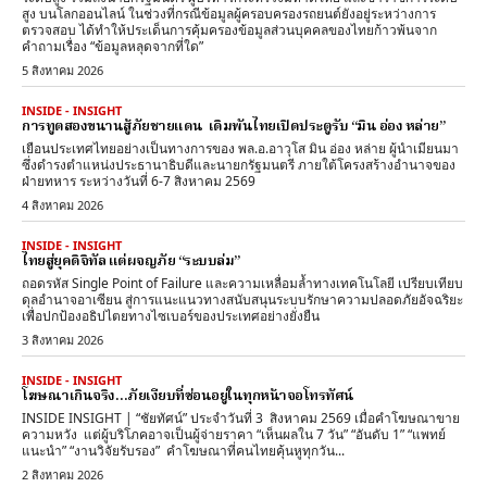
สูง บนโลกออนไลน์ ในช่วงที่กรณีข้อมูลผู้ครอบครองรถยนต์ยังอยู่ระหว่างการ
ตรวจสอบ ได้ทำให้ประเด็นการคุ้มครองข้อมูลส่วนบุคคลของไทยก้าวพ้นจาก
คำถามเรื่อง “ข้อมูลหลุดจากที่ใด”
5 สิงหาคม 2026
INSIDE - INSIGHT
การทูตสองขนานสู้ภัยชายแดน เดิมพันไทยเปิดประตูรับ “มิน อ่อง หล่าย”
เยือนประเทศไทยอย่างเป็นทางการของ พล.อ.อาวุโส มิน อ่อง หล่าย ผู้นำเมียนมา
ซึ่งดำรงตำแหน่งประธานาธิบดีและนายกรัฐมนตรี ภายใต้โครงสร้างอำนาจของ
ฝ่ายทหาร ระหว่างวันที่ 6-7 สิงหาคม 2569
4 สิงหาคม 2026
INSIDE - INSIGHT
ไทยสู่ยุคดิจิทัล แต่ผจญภัย “ระบบล่ม”
ถอดรหัส Single Point of Failure และความเหลื่อมล้ำทางเทคโนโลยี เปรียบเทียบ
ดุลอำนาจอาเซียน สู่การแนะแนวทางสนับสนุนระบบรักษาความปลอดภัยอัจฉริยะ
เพื่อปกป้องอธิปไตยทางไซเบอร์ของประเทศอย่างยั่งยืน
3 สิงหาคม 2026
INSIDE - INSIGHT
โฆษณาเกินจริง…ภัยเงียบที่ซ่อนอยู่ในทุกหน้าจอโทรทัศน์
INSIDE INSIGHT | “ชัยทัศน์” ประจำวันที่ 3 สิงหาคม 2569 เมื่อคำโฆษณาขาย
ความหวัง แต่ผู้บริโภคอาจเป็นผู้จ่ายราคา “เห็นผลใน 7 วัน” “อันดับ 1” “แพทย์
แนะนำ” “งานวิจัยรับรอง” คำโฆษณาที่คนไทยคุ้นหูทุกวัน...
2 สิงหาคม 2026