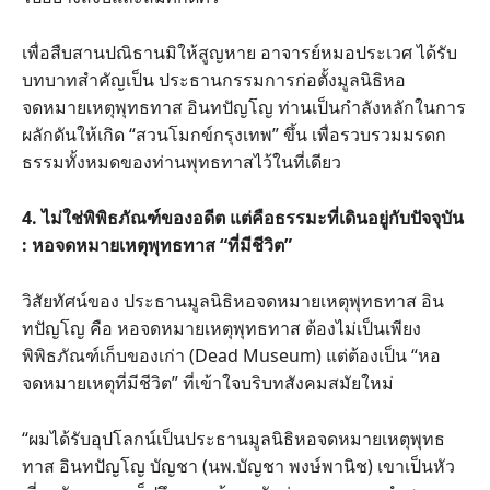
เพื่อสืบสานปณิธานมิให้สูญหาย อาจารย์หมอประเวศ ได้รับ
บทบาทสำคัญเป็น ประธานกรรมการก่อตั้งมูลนิธิหอ
จดหมายเหตุพุทธทาส อินทปัญโญ ท่านเป็นกำลังหลักในการ
ผลักดันให้เกิด “สวนโมกข์กรุงเทพ” ขึ้น เพื่อรวบรวมมรดก
ธรรมทั้งหมดของท่านพุทธทาสไว้ในที่เดียว
4. ไม่ใช่พิพิธภัณฑ์ของอดีต แต่คือธรรมะที่เดินอยู่กับปัจจุบัน
: หอจดหมายเหตุพุทธทาส “ที่มีชีวิต”
วิสัยทัศน์ของ ประธานมูลนิธิหอจดหมายเหตุพุทธทาส อิน
ทปัญโญ คือ หอจดหมายเหตุพุทธทาส ต้องไม่เป็นเพียง
พิพิธภัณฑ์เก็บของเก่า (Dead Museum) แต่ต้องเป็น “หอ
จดหมายเหตุที่มีชีวิต” ที่เข้าใจบริบทสังคมสมัยใหม่
“ผมได้รับอุปโลกน์เป็นประธานมูลนิธิหอจดหมายเหตุพุทธ
ทาส อินทปัญโญ บัญชา (นพ.บัญชา พงษ์พานิช) เขาเป็นหัว