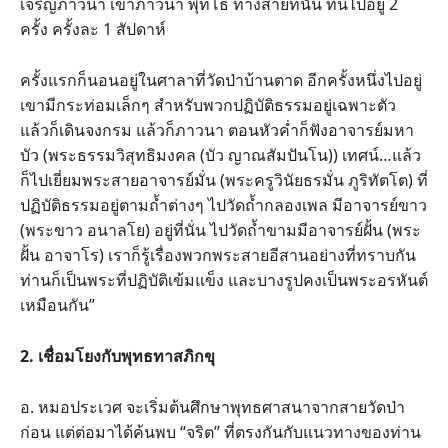
เจริญภาวนา เขาภาวนา พุทโธ ทางสายที่นั่น ทีนี้ไปอยู่ 2
ครั้ง ครั้งละ 1 สัปดาห์
ครั้งแรกก็นอนอยู่ในศาลาที่วัดป่าบ้านตาด อีกครั้งหนึ่งไปอยู่
เขามีกระท่อมเล็กๆ สำหรับพวกปฏิบัติธรรมอยู่เฉพาะตัว
แล้วก็เดินจงกรม แล้วก็ภาวนา ตอนหัวค่ำก็ฟังอาจารย์มหา
บัว (พระธรรมวิสุทธิมงคล (บัว ญาณสัมปันโน)) เทศน์…แล้ว
ก็ไปเยี่ยมพระสายอาจารย์มั่น (พระครูวินัยธรมั่น ภูริทัตโต) ที่
ปฏิบัติธรรมอยู่ตามถ้ำต่างๆ ไปวัดถ้ำกลองเพล มีอาจารย์ขาว
(พระขาว อนาลโย) อยู่ที่นั่น ไปวัดถ้ำขามมีอาจารย์ฝั้น (พระ
ฝั้น อาจาโร) เราก็รู้เรื่องพวกพระสายอีสานอย่างที่ทราบกัน
ท่านก็เป็นพระที่ปฏิบัติเข้มแข็ง และบางรูปคงเป็นพระอรหันต์
เหมือนกัน”
2. เชื่อมโยงกับพุทธทาสภิกขุ
อ. หมอประเวศ จะเริ่มต้นศึกษาพุทธศาสนาจากสายวัดป่า
ก่อน แต่ต่อมาได้ค้นพบ “จริต” ที่ตรงกันกับแนวทางของท่าน