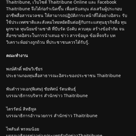
Thaitribune, เว็บไซต์ Thaitribune Online และ Facebook
Thaitribune จึงได้ก่อกำเนิดขึ้น เพื่อสนับสนุน ส่งเสริมผู้ประกอบ
อาชีพสื่อสารมวลชน ให้สามารถปฏิบัติภาระหน้าที่ได้อย่างอิสระ รับ
ใช้ประเทศชาติและสังคมไทยหยัดยืนต่อสู้กับกระแสทุนธุรกิจสื่อ ทุน
ผูกขาด ทุนนิยมข้ามชาติ ที่บีบรัด บังคับ ควบคุม สร้างข้อจำกัด จน
สื่อฯขาดอิสระในการนำเสนอ ข่าว สารข้อมูล ข้อเท็จจริง บท
วิเคราะห์อย่างถูกถ้วน ที่ประชาชนควรได้รับรู้.
คณะทำงาน
พงษ์ศักดิ์ พยัฆวิเชียร
ประธานกองทุนสื่อสาธารณะอิสระของประชาชน Thaitribune
พันตำรวจเอก(พิเศษ) ชัยทัศน์ รัตนพันธุ์
บรรณาธิการบริหาร สำนักข่าว Thaitribune
ไตรรัตน์ สิทธิทูล
บรรณาธิการอำานวยการ สำนักข่าว Thaitribune
ไพสันต์ พรหมน้อย
บรรณาธิการข่าวต่างประเทศสำนักข่าวThaitribune