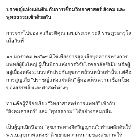
ปราชญ์แห่งแผ่นดิน กับการเชื่อมวิทยาศาสตร์ สังคม และ
พุทธธรรมเข้าด้วยกัน
การจากไปของ ศ.เกียรติคุณ นพ.ประเวศ วะสี ราษฎรอาวุโส
เมื่อวันที่
๑๐ มกราคม ๒๕๖๙ มิใช่เพียงการสูญเสียบุคลากรทางการ
แพทย์ผู้ยิ่งใหญ่ ผู้เป็นบิดาแห่งการวิจัยโรคธาลัสซีเมีย หรือผู้
อยู่เบื้องหลังระบบหลักประกันสุขภาพถ้วนหน้าเท่านั้น แต่คือ
การสูญเสีย “ปราชญ์แห่งแผ่นดิน” ผู้มองเห็นความเชื่อมโยง
ของสรรพสิ่งและศาสตร์ต่างๆ
ท่านคือผู้ที่ร้อยเรียง “วิทยาศาสตร์การแพทย์” เข้ากับ
“สังคมศาสตร์” และ “พุทธธรรม” ได้อย่างกลมกลืน
เป็นผู้บุกเบิกนิยาม “สุขภาพทางจิตวิญญาณ”: ท่านผลักดันให้
พ.ร.บ.สุขภาพแห่งชาติ ขยายความหมายของสุขภาพให้