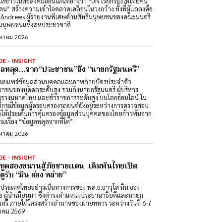
สข่าวในสื่อสังคมออนไลน์ที่อ้างว่า “UN เรียกร้องให้ไทยคืน
ดน” สร้างความเข้าใจคลาดเคลื่อนในวงกว้าง ทั้งที่ผู้แถลงคือ
Andrews ผู้รายงานพิเศษด้านสิทธิมนุษยชนของคณะมนตรี
ิมนุษยชนแห่งสหประชาชาติ
งหาคม 2026
DE - INSIGHT
มูลหลุด…จาก“ประชาชน”ถึง “นายกรัฐมนตรี”
ผยแพร่ข้อมูลส่วนบุคคลและภาพถ่ายบัตรประจำตัว
าชนของบุคคลระดับสูง รวมถึงนายกรัฐมนตรี ผู้บริหาร
รวงมหาดไทย และข้าราชการระดับสูง บนโลกออนไลน์ ใน
ที่กรณีข้อมูลผู้ครอบครองรถยนต์ยังอยู่ระหว่างการตรวจสอบ
ำให้ประเด็นการคุ้มครองข้อมูลส่วนบุคคลของไทยก้าวพ้นจาก
มเรื่อง “ข้อมูลหลุดจากที่ใด”
งหาคม 2026
DE - INSIGHT
ทูตสองขนานสู้ภัยชายแดน เดิมพันไทยเปิด
ูรับ “มิน อ่อง หล่าย”
นประเทศไทยอย่างเป็นทางการของ พล.อ.อาวุโส มิน อ่อง
ย ผู้นำเมียนมา ซึ่งดำรงตำแหน่งประธานาธิบดีและนายก
นตรี ภายใต้โครงสร้างอำนาจของฝ่ายทหาร ระหว่างวันที่ 6-7
าคม 2569