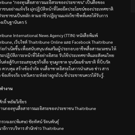
tribune "กองทุนสื่อสาธารณะอิสระของประชาชน" เป็นสื่อของ
าชนอย่างแท้จริง มุ่งปฏิบัติหน้าที่โดยยึดประโยชน์ของประเทศชาติ
ระชาชนเป็นหลัก ตามอาชีวปฏิญาณแห่งวิชาชีพที่เคยได้รับการ
องเป็นฐานันดร 5
tribune International News Agency (TTIN) หนังสือพิมพ์
tribune, เว็บไซต์ Thaitribune Online และ Facebook Thaitribune
้ก่อกำเนิดขึ้น เพื่อสนับสนุน ส่งเสริมผู้ประกอบอาชีพสื่อสารมวลชน ให้
รถปฏิบัติภาระหน้าที่ได้อย่างอิสระ รับใช้ประเทศชาติและสังคมไทย
ืนต่อสู้กับกระแสทุนธุรกิจสื่อ ทุนผูกขาด ทุนนิยมข้ามชาติ ที่บีบรัด
ับ ควบคุม สร้างข้อจำกัด จนสื่อฯขาดอิสระในการนำเสนอ ข่าว สาร
ล ข้อเท็จจริง บทวิเคราะห์อย่างถูกถ้วน ที่ประชาชนควรได้รับรู้.
ทำงาน
ักดิ์ พยัฆวิเชียร
านกองทุนสื่อสาธารณะอิสระของประชาชน Thaitribune
รวจเอก(พิเศษ) ชัยทัศน์ รัตนพันธุ์
าธิการบริหาร สำนักข่าว Thaitribune