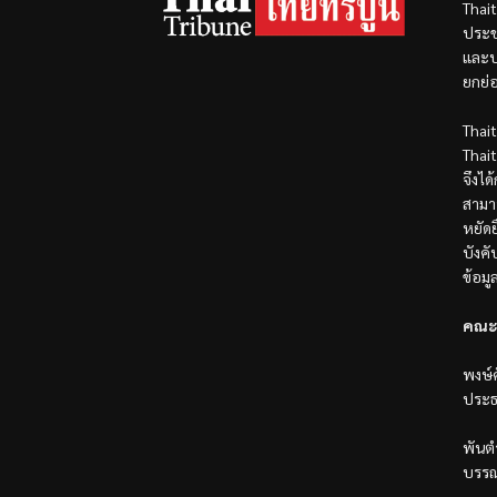
Thai
ประช
และป
ยกย่
Thai
Thai
จึงได
สามา
หยัดย
บังค
ข้อมู
คณะ
พงษ์ศ
ประธ
พันตำ
บรรณ