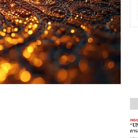
INSI
“UN
การ