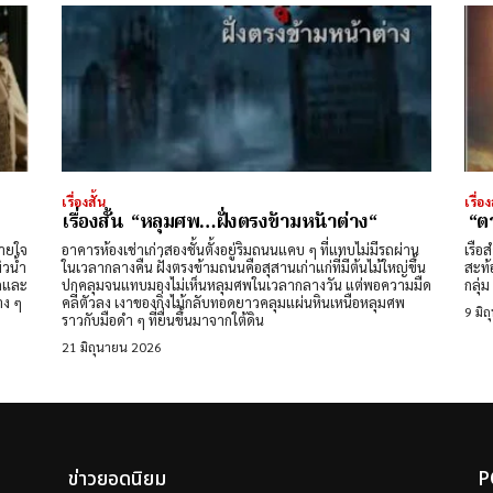
เรื่องสั้น
เรื่อง
เรื่องสั้น “หลุมศพ…ฝั่งตรงข้ามหน้าต่าง“
“ต
หายใจ
อาคารห้องเช่าเก่าสองชั้นตั้งอยู่ริมถนนแคบ ๆ ที่แทบไม่มีรถผ่าน
เรือ
ในเวลากลางคืน ฝั่งตรงข้ามถนนคือสุสานเก่าแก่ที่มีต้นไม้ใหญ่ขึ้น
สะท้
ูกและ
ปกคลุมจนแทบมองไม่เห็นหลุมศพในเวลากลางวัน แต่พอความมืด
กลุ่ม
งขึ้นข้าง ๆ
คลี่ตัวลง เงาของกิ่งไม้กลับทอดยาวคลุมแผ่นหินเหนือหลุมศพ
9 มิ
ราวกับมือดำ ๆ ที่ยื่นขึ้นมาจากใต้ดิน
21 มิถุนายน 2026
ข่าวยอดนิยม
P