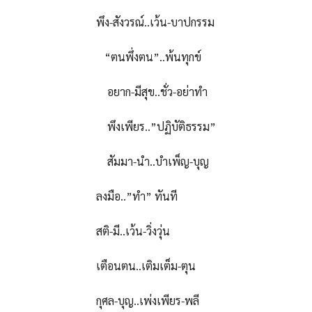
พึง-สังวรณ์..เว้น-บาปกรรม
“ตนพึ่งตน”..พ้นทุกข์
อยาก-มีสุข..ชั่ว-อย่าทำ
พึงเพียร..”ปฏิบัติธรรม”
สัมมา-นำ..บำเพ็ญ-บุญ
ลงมือ..”ทำ” ทันที
สติ-มี..เว้น-วิ่งวุ่น
เตือนตน..เติมเต็ม-ตุน
กุศล-บุญ..เพ่งเพียร-พลี