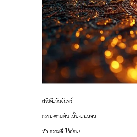
สวัสดี..วันจันทร์
กรรม-ตามทัน..นั้น-แน่นอน
ทำ-ความดี..ไว้ก่อน!