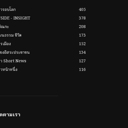
าวรอบโลก
405
NSIDE - INSIGHT
378
กิณกะ
208
ฒนธรรม ชีวิต
173
รเมือง
152
ียงอิสระประชาชน
134
่าว Short News
127
าวหน้าหนึ่ง
116
ิดตามเรา