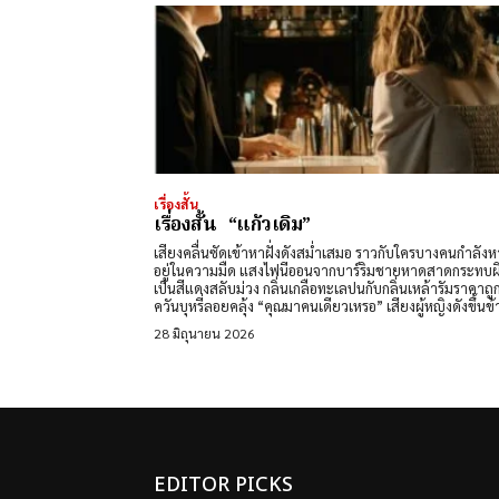
เรื่องสั้น
เรื่องสั้น “แก้วเดิม”
เสียงคลื่นซัดเข้าหาฝั่งดังสม่ำเสมอ ราวกับใครบางคนกำลัง
อยู่ในความมืด แสงไฟนีออนจากบาร์ริมชายหาดสาดกระทบผิวน้ำ
เป็นสีแดงสลับม่วง กลิ่นเกลือทะเลปนกับกลิ่นเหล้ารัมราคาถ
ควันบุหรี่ลอยคลุ้ง “คุณมาคนเดียวเหรอ” เสียงผู้หญิงดั
28 มิถุนายน 2026
EDITOR PICKS