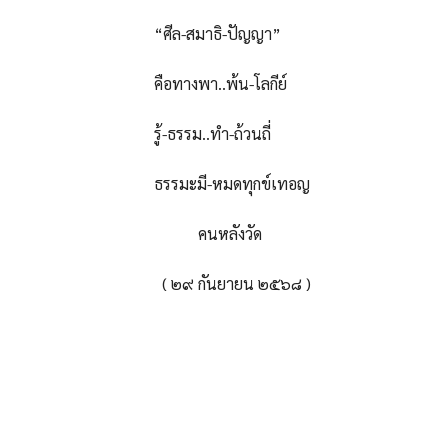
“ศีล-สมาธิ-ปัญญา”
คือทางพา..พ้น-โลกีย์
รู้-ธรรม..ทำ-ถ้วนถี่
ธรรมะมี-หมดทุกข์เทอญ
คนหลังวัด
( ๒๙ กันยายน ๒๕๖๘ )