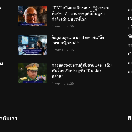
ง
“UN” หรือแค่เสียงของ “ผู้รายงาน
ข่
พิเศษ“ ? เกมการทูตที่กัมพูชา
I
กำลังเล่นบนเวทีโลก
6 สิงหาคม 2026
ป
วั
ข้อมูลหลุด…จาก“ประชาชน”ถึง
“นายกรัฐมนตรี”
กา
5 สิงหาคม 2026
เส
ข
อง
การทูตสองขนานสู้ภัยชายแดน เดิม
พันไทยเปิดประตูรับ “มิน อ่อง
ข่
หล่าย”
4 สิงหาคม 2026
ยวกับเรา
ต