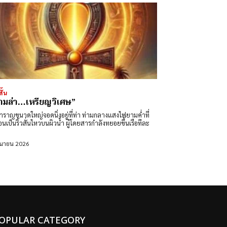
สั้น
ามล่า…เหรียญวิเศษ”
สำราญขนาดใหญ่จอดนิ่งอยู่ที่ท่า ท่ามกลางแสงไฟยามค่ำที่
อนเป็นริ้วสั่นไหวบนผิวน้ำ ผู้โดยสารกำลังทยอยขึ้นเรือทีละ
ถุนายน 2026
OPULAR CATEGORY