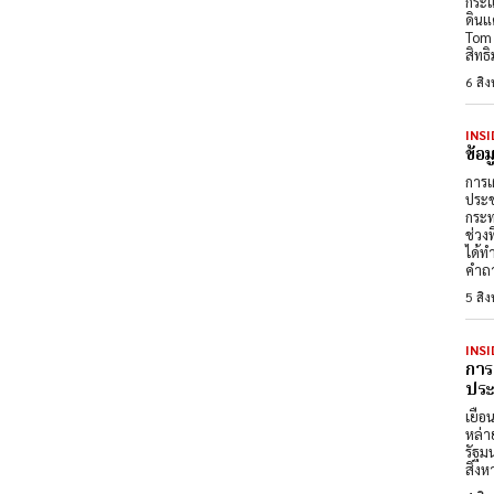
กระแ
ดินแ
Tom 
สิทธ
6 สิ
INSI
ข้อ
การเ
ประช
กระท
ช่วง
ได้ท
คำถา
5 สิ
INSI
การ
ประต
เยือ
หล่า
รัฐม
สิงห