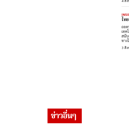
4 สิ
INSI
ไทย
ถอดร
เทคโ
สนับ
ทางไ
3 สิ
ข่าวอื่นๆ