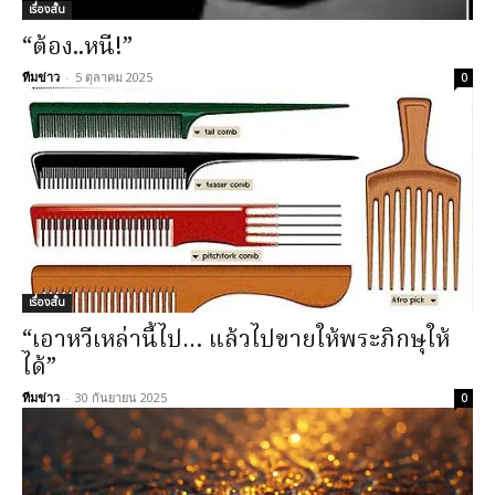
เรื่องสั้น
“ต้อง..หนี!”
ทีมข่าว
-
5 ตุลาคม 2025
0
เรื่องสั้น
“เอาหวีเหล่านี้ไป… แล้วไปขายให้พระภิกษุให้
ได้”
ทีมข่าว
-
30 กันยายน 2025
0