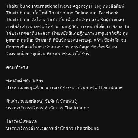
Thaitribune International News Agency (TTIN) หนังสือพิมพ์
Thaitribune, เว็บไซต์ Thaitribune Online และ Facebook
Thaitribune จึงได้ก่อกำเนิดขึ้น เพื่อสนับสนุน ส่งเสริมผู้ประกอบ
อาชีพสื่อสารมวลชน ให้สามารถปฏิบัติภาระหน้าที่ได้อย่างอิสระ รับ
ใช้ประเทศชาติและสังคมไทยหยัดยืนต่อสู้กับกระแสทุนธุรกิจสื่อ ทุน
ผูกขาด ทุนนิยมข้ามชาติ ที่บีบรัด บังคับ ควบคุม สร้างข้อจำกัด จน
สื่อฯขาดอิสระในการนำเสนอ ข่าว สารข้อมูล ข้อเท็จจริง บท
วิเคราะห์อย่างถูกถ้วน ที่ประชาชนควรได้รับรู้.
คณะทำงาน
พงษ์ศักดิ์ พยัฆวิเชียร
ประธานกองทุนสื่อสาธารณะอิสระของประชาชน Thaitribune
พันตำรวจเอก(พิเศษ) ชัยทัศน์ รัตนพันธุ์
บรรณาธิการบริหาร สำนักข่าว Thaitribune
ไตรรัตน์ สิทธิทูล
บรรณาธิการอำานวยการ สำนักข่าว Thaitribune