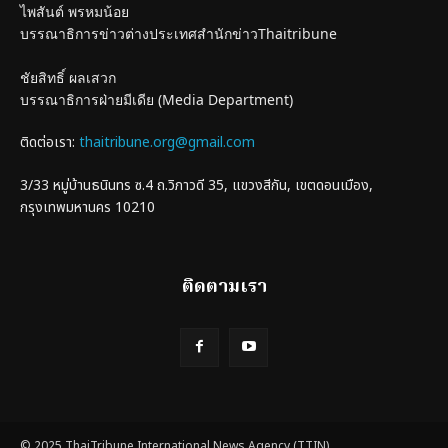
ไพสันต์ พรหมน้อย
บรรณาธิการข่าวต่างประเทศสำนักข่าวThaitribune
ชัยสิทธิ์ ผลเสวก
บรรณาธิการฝ่ายมีเดีย (Media Department)
ติดต่อเรา:
thaitribune.org@gmail.com
3/33 หมู่บ้านธนินทร ซ.4 ถ.วิภาวดี 35, แขวงสีกัน, เขตดอนเมือง,
กรุงเทพมหานคร 10210
ติดตามเรา
© 2025 ThaiTribune International News Agency (TTIN)